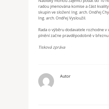
Nabídky mohou zájemci podat do 10 ho
radou jmenována komise a část kvalit
skupin ve složení: Ing. arch. Ondřej Ch
Ing. arch. Ondřej Vysloužil.
Rada o výběru dodavatele rozhodne v 
plnění začne pravděpodobně v březnu
Tisková zpráva
Autor