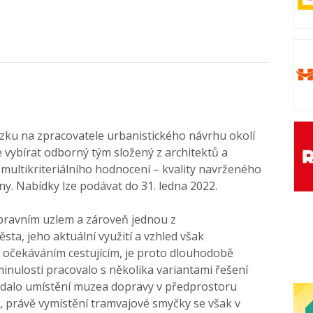
zku na zpracovatele urbanistického návrhu okolí
 vybírat odborný tým složený z architektů a
ě multikriteriálního hodnocení – kvality navrženého
ny. Nabídky lze podávat do 31. ledna 2022.
opravním uzlem a zároveň jednou z
ta, jeho aktuální využití a vzhled však
očekáváním cestujícím, je proto dlouhodobě
inulosti pracovalo s několika variantami řešení
ládalo umístění muzea dopravy v předprostoru
, právě vymístění tramvajové smyčky se však v