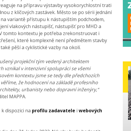
eaguje na přípravu výstavby vysokorychlostní trati
dnou z klíčových zastávek. Město se po sérii jednání
o na variantě přístupu k nástupištím podchodem,
ojení vlakových nástupišť, nástupišť pro MHD a
 tomto kontextu je potřeba zrekonstruovat i
třešení, které komplexně není předmětem stavby
aké pěší a cyklistické vazby na okolí.
kušený projekční tým vedený architektem
h vznikal v intenzivní spolupráci se všemi
asovém kontextu jsme se tedy dle předchozích
 věříme, že hodnocení na základě profesního
hitekty, urbanisty nebo dopravní inženýry,“
ditel MAPPA.
 k dispozici na
profilu zadavatele
i
webových