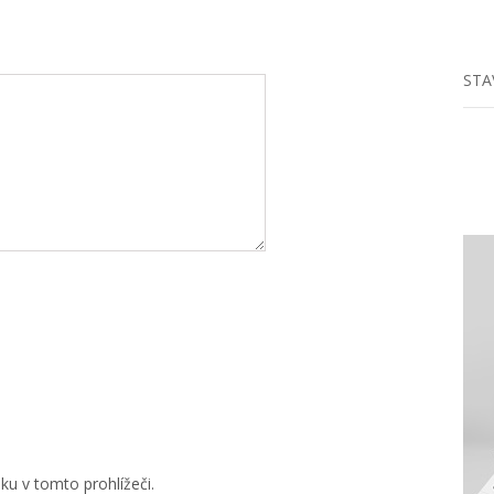
STA
u v tomto prohlížeči.