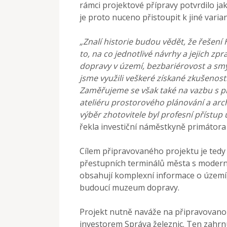
rámci projektové přípravy potvrdilo 
je proto nuceno přistoupit k jiné varian
„Znalí historie budou vědět, že řešení
to, na co jednotlivé návrhy a jejich zp
dopravy v území, bezbariérovost a sm
jsme využili veškeré získané zkušenosti 
Zaměřujeme se však také na vazbu s p
ateliéru prostorového plánování a arch
výběr zhotovitele byl profesní přístup 
řekla investiční náměstkyně primátor
Cílem připravovaného projektu je tedy 
přestupních terminálů města s modern
obsahují komplexní informace o území,
budoucí muzeum dopravy.
Projekt nutně naváže na připravovanou
investorem Správa železnic. Ten zahrnu