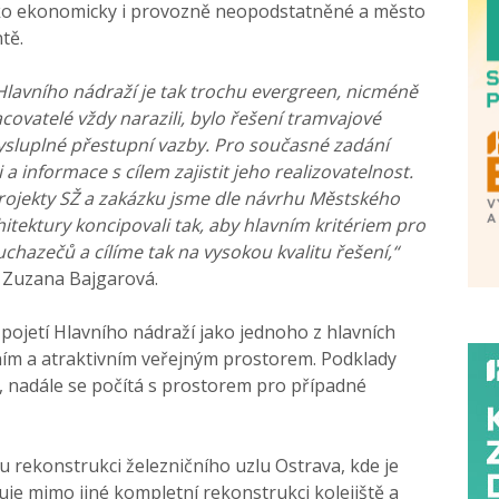
jako ekonomicky i provozně neopodstatněné a město
tě.
 Hlavního nádraží je tak trochu evergreen, nicméně
racovatelé vždy narazili, bylo řešení tramvajové
ysluplné přestupní vazby. Pro současné zadání
a informace s cílem zajistit jeho realizovatelnost.
rojekty SŽ a zakázku jsme dle návrhu Městského
itektury koncipovali tak, aby hlavním kritériem pro
uchazečů a cílíme tak na vysokou kvalitu řešení,“
a Zuzana Bajgarová.
pojetí Hlavního nádraží jako jednoho z hlavních
ím a atraktivním veřejným prostorem. Podklady
 nadále se počítá s prostorem pro případné
 rekonstrukci železničního uzlu Ostrava, kde je
je mimo jiné kompletní rekonstrukci kolejiště a