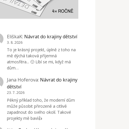
EliškaK
:
Návrat do krajiny dětství
3. 8. 2026
To je krásný projekt, úplně z toho na
mě dýchá taková příjemná
atmosféra... 🙂 Líbí se mi, když má
dům…
Jana Hoferova
:
Návrat do krajiny
dětství
23. 7. 2026
Pěkný příklad toho, že moderní dům
může působit přirozeně a citlivě
zapadnout do svého okolí. Takové
projekty mě baví👍