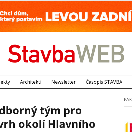
jekty
Architekti
Newsletter
Časopis STAVBA
PAR
odborný tým pro
vrh okolí Hlavního