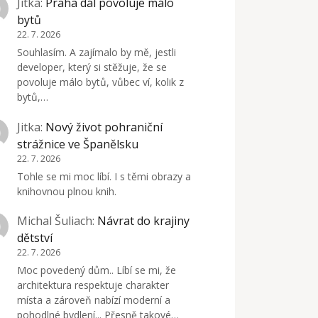
Jitka
:
Praha dál povoluje málo
bytů
22. 7. 2026
Souhlasím. A zajímalo by mě, jestli
developer, který si stěžuje, že se
povoluje málo bytů, vůbec ví, kolik z
bytů,…
Jitka
:
Nový život pohraniční
strážnice ve Španělsku
22. 7. 2026
Tohle se mi moc líbí. I s těmi obrazy a
knihovnou plnou knih.
Michal Šuliach
:
Návrat do krajiny
dětství
22. 7. 2026
Moc povedený dům.. Líbí se mi, že
architektura respektuje charakter
místa a zároveň nabízí moderní a
pohodlné bydlení... Přesně takové…