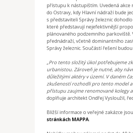
přístupu k nástupištím. Uvedená akce r
do Ostravy, kdy Hlavní nádraží bude je
s představiteli Správy železnic dohodl
které představují nejefektivnější prop
plánovaného podzemního parkoviště. V
přednádraží, včetně dominantního zas
Správy železnic. Součástí řešení budou t
„Pro tento složitý úkol potřebujeme z
urbanistou. Zároveň je nutné, aby návr
důležitými aktéry v území. V daném č
zkušeností rozhodli pro tento model a
přístupu zaujme renomované kolegy arc
doplňuje architekt Ondřej Vysloužil, ře
Bližší informace o veřejné zakázce jsou
stránkách MAPPA
.