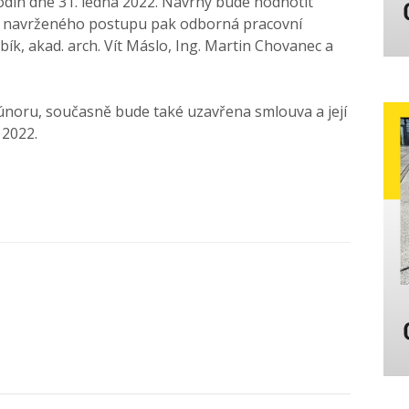
din dne 31. ledna 2022. Návrhy bude hodnotit
y navrženého postupu pak odborná pracovní
ybík, akad. arch. Vít Máslo, Ing. Martin Chovanec a
únoru, současně bude také uzavřena smlouva a její
 2022.