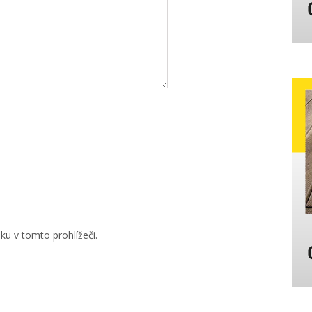
u v tomto prohlížeči.