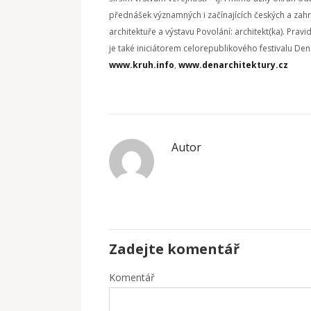
přednášek významných i začínajících českých a zahran
architektuře a výstavu Povolání: architekt(ka). Pra
je také iniciátorem celorepublikového festivalu Den 
www.kruh.info
,
www.denarchitektury.cz
Autor
Zadejte komentář
Komentář