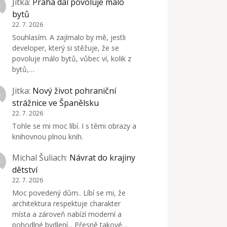
Jitka
:
Praha dál povoluje málo
bytů
22. 7. 2026
Souhlasím. A zajímalo by mě, jestli
developer, který si stěžuje, že se
povoluje málo bytů, vůbec ví, kolik z
bytů,…
Jitka
:
Nový život pohraniční
strážnice ve Španělsku
22. 7. 2026
Tohle se mi moc líbí. I s těmi obrazy a
knihovnou plnou knih.
Michal Šuliach
:
Návrat do krajiny
dětství
22. 7. 2026
Moc povedený dům.. Líbí se mi, že
architektura respektuje charakter
místa a zároveň nabízí moderní a
pohodlné bydlení... Přesně takové…