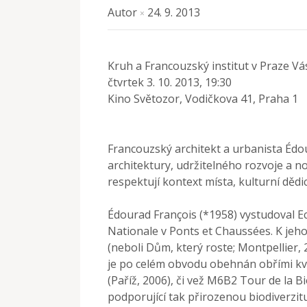
Autor
24. 9. 2013
×
Kruh a Francouzský institut v Praze 
čtvrtek 3. 10. 2013, 19:30
Kino Světozor, Vodičkova 41, Praha 1
Francouzský architekt a urbanista Édou
architektury, udržitelného rozvoje a n
respektují kontext místa, kulturní dědi
Édourad François (*1958) vystudoval Ec
Nationale v Ponts et Chaussées. K je
(neboli Dům, který roste; Montpellier, 
je po celém obvodu obehnán obřími kvě
(Paříž, 2006), či vež M6B2 Tour de la B
podporující tak přirozenou biodiverzitu