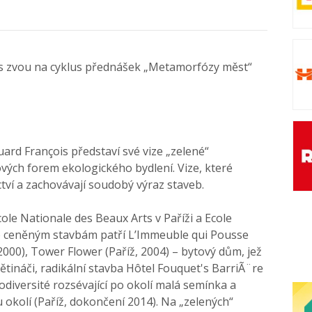
Vás zvou na cyklus přednášek „Metamorfózy měst“
ard François představí své vize „zelené“
ových forem ekologického bydlení. Vize, které
ctví a zachovávají soudobý výraz staveb.
ole Nationale des Beaux Arts v Paříži a Ecole
ho ceněným stavbám patří L’Immeuble qui Pousse
2000), Tower Flower (Paříž, 2004) – bytový dům, jež
tináči, radikální stavba Hôtel Fouquet's BarriÃ¨re
iodiversité rozsévající po okolí malá semínka a
 okolí (Paříž, dokončení 2014). Na „zelených“