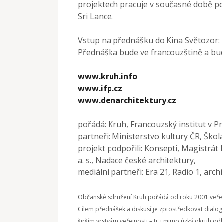
projektech pracuje v současné době po 
Sri Lance.
Vstup na přednášku do Kina Světozor: 
Přednáška bude ve francouzštině a bu
www.kruh.info
www.ifp.cz
www.denarchitektury.cz
pořádá: Kruh, Francouzský institut v P
partneři: Ministerstvo kultury ČR, Ško
projekt podpořili: Konsepti, Magistrát h
a. s., Nadace české architektury,
mediální partneři: Era 21, Radio 1, arc
Občanské sdružení Kruh pořádá od roku 2001 veřej
Cílem přednášek a diskusí je zprostředkovat dialog o
širším vrstvám veřejnosti – tj. i mimo úzký okruh od