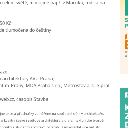
celém světě, mimojiné např. v Maroku, Indii a na
50 Kč
de tlumočena do češtiny
raze,
la architektury AVU Praha,
l. m. Prahy, MDA Praha s.r.o., Metrostav a. s., Sipral
hiweb.cz, časopis Stavba
né akce a přednášky zaměřené na současné dění v architektuře.
 kvalitní české i světové architektuře a o architektonické tvorbě
borníků a studentů architektury. Kruh již uspořádal více než sto