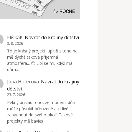
EliškaK
:
Návrat do krajiny dětství
3. 8. 2026
To je krásný projekt, úplně z toho na
mě dýchá taková příjemná
atmosféra... 🙂 Líbí se mi, když má
dům…
Jana Hoferova
:
Návrat do krajiny
dětství
23. 7. 2026
Pěkný příklad toho, že moderní dům
může působit přirozeně a citlivě
zapadnout do svého okolí. Takové
projekty mě baví👍