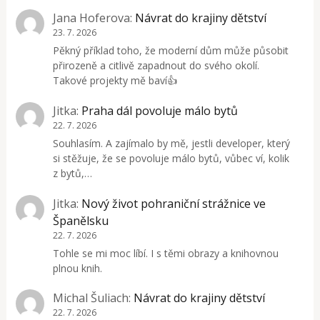
Jana Hoferova
:
Návrat do krajiny dětství
23. 7. 2026
Pěkný příklad toho, že moderní dům může působit
přirozeně a citlivě zapadnout do svého okolí.
Takové projekty mě baví👍
Jitka
:
Praha dál povoluje málo bytů
22. 7. 2026
Souhlasím. A zajímalo by mě, jestli developer, který
si stěžuje, že se povoluje málo bytů, vůbec ví, kolik
z bytů,…
Jitka
:
Nový život pohraniční strážnice ve
Španělsku
22. 7. 2026
Tohle se mi moc líbí. I s těmi obrazy a knihovnou
plnou knih.
Michal Šuliach
:
Návrat do krajiny dětství
22. 7. 2026