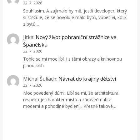
22. 7. 2026
Souhlasím. A zajímalo by mě, jestli developer, který
si stěžuje, že se povoluje málo bytů, vůbec ví, kolik
z bytů,…
Jitka
:
Nový život pohraniční strážnice ve
Španělsku
22. 7. 2026
Tohle se mi moc líbí. I s těmi obrazy a knihovnou
plnou knih.
Michal Šuliach
:
Návrat do krajiny dětství
22. 7. 2026
Moc povedený dům.. Líbí se mi, že architektura
respektuje charakter místa a zároveň nabízí
moderní a pohodlné bydlení... Přesně takové…