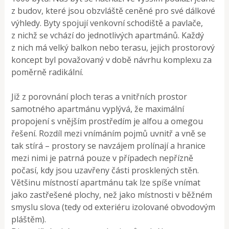
z budov, které jsou obzvláště ceněné pro své dálkové
výhledy. Byty spojují venkovní schodiště a pavlače,
z nichž se vchází do jednotlivých apartmánů. Každý
z nich má velký balkon nebo terasu, jejich prostorový
koncept byl považovaný v době návrhu komplexu za
poměrně radikální.
Již z porovnání ploch teras a vnitřních prostor
samotného apartmánu vyplývá, že maximální
propojení s vnějším prostředím je alfou a omegou
řešení. Rozdíl mezi vnímáním pojmů uvnitř a vně se
tak stírá – prostory se navzájem prolínají a hranice
mezi nimi je patrná pouze v případech nepřízně
počasí, kdy jsou uzavřeny části prosklených stěn.
Většinu místností apartmánu tak lze spíše vnímat
jako zastřešené plochy, než jako místnosti v běžném
smyslu slova (tedy od exteriéru izolované obvodovým
pláštěm).