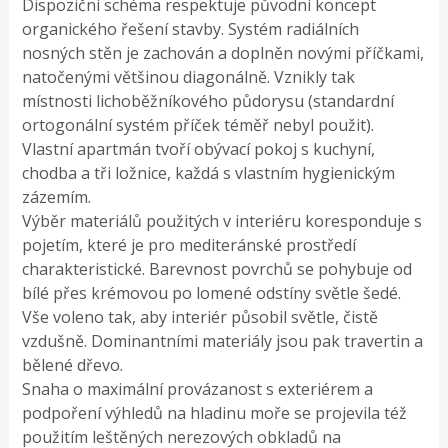
Dispoziční schéma respektuje původní koncept
organického řešení stavby. Systém radiálních
nosných stěn je zachován a doplněn novými příčkami,
natočenými většinou diagonálně. Vznikly tak
místnosti lichoběžníkového půdorysu (standardní
ortogonální systém příček téměř nebyl použit).
Vlastní apartmán tvoří obývací pokoj s kuchyní,
chodba a tři ložnice, každá s vlastním hygienickým
zázemím.
Výběr materiálů použitých v interiéru koresponduje s
pojetím, které je pro mediteránské prostředí
charakteristické. Barevnost povrchů se pohybuje od
bílé přes krémovou po lomené odstíny světle šedé.
Vše voleno tak, aby interiér působil světle, čistě
vzdušně. Dominantními materiály jsou pak travertin a
bělené dřevo.
Snaha o maximální provázanost s exteriérem a
podpoření výhledů na hladinu moře se projevila též
použitím leštěných nerezových obkladů na