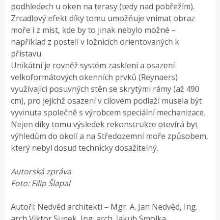
podhledech u oken na terasy (tedy nad pobřežím).
Zrcadlový efekt díky tomu umožňuje vnímat obraz
moře i z míst, kde by to jinak nebylo možné –
například z postelí v ložnicích orientovaných k
přístavu.
Unikátní je rovněž systém zasklení a osazení
velkoformátových okenních prvků (Reynaers)
využívající posuvných stěn se skrytými rámy (až 490
cm), pro jejichž osazení v cílovém podlaží musela být
vyvinuta společně s výrobcem speciální mechanizace.
Nejen díky tomu výsledek rekonstrukce otevírá byt
výhledům do okolí a na Středozemní moře způsobem,
který nebyl dosud technicky dosažitelný.
Autorská zpráva
Foto: Filip Šlapal
Autoři: Nedvěd architekti – Mgr. A. Jan Nedvěd, Ing.
arch Viktor Sunek, Ing. arch. Jakub Smolka