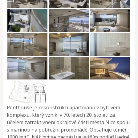
Penthouse je rekonstrukcí apartmánu v bytovém
komplexu, který vznikl v 70. letech 20. století za
účelem zatraktivnění okrajové části města Nice spolu
s marinou na pobřežní promenádě. Obsahuje téměř
1600 bytů. Náš byt se nachází ve vyšším podlaží jedné