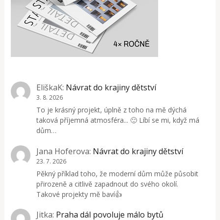
EliškaK
:
Návrat do krajiny dětství
3. 8. 2026
To je krásný projekt, úplně z toho na mě dýchá
taková příjemná atmosféra... 🙂 Líbí se mi, když má
dům…
Jana Hoferova
:
Návrat do krajiny dětství
23. 7. 2026
Pěkný příklad toho, že moderní dům může působit
přirozeně a citlivě zapadnout do svého okolí.
Takové projekty mě baví👍
Jitka
:
Praha dál povoluje málo bytů