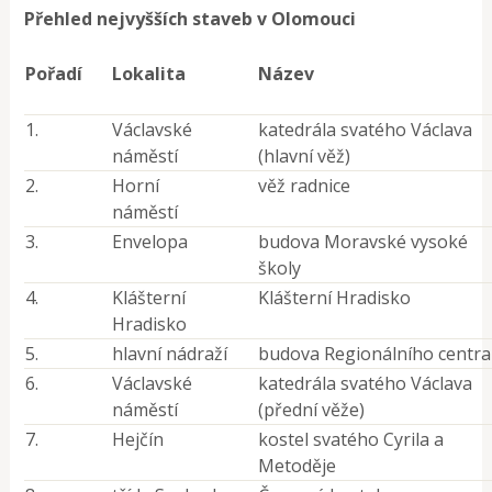
Přehled nejvyšších staveb v Olomouci
Pořadí
Lokalita
Název
1.
Václavské
katedrála svatého Václava
náměstí
(hlavní věž)
2.
Horní
věž radnice
náměstí
3.
Envelopa
budova Moravské vysoké
školy
4.
Klášterní
Klášterní Hradisko
Hradisko
5.
hlavní nádraží
budova Regionálního centra
6.
Václavské
katedrála svatého Václava
náměstí
(přední věže)
7.
Hejčín
kostel svatého Cyrila a
Metoděje