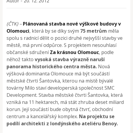
Autor
20. 12. 2012
×
(ČTK) –
Plánovaná stavba nové výškové budovy v
Olomouci
, která by se díky svým
75 metrům
měla
spolu s radnicí dělit o pozici druhé nejvyšší stavby ve
městě, má první odpůrce. S projektem nesouhlasí
občanské sdružení
Za krásnou Olomouc
, podle
něhož takto
vysoká stavba výrazně naruší
panorama historického centra města.
Nová
výšková dominanta Olomouce má být součástí
městské čtvrti Šantovka, kterou na místě bývalé
továrny Milo staví developerská společnost SMC
Development. Stavba městské čtvrti Šantovka, která
vzniká na 11 hektarech, má stát zhruba deset miliard
korun. Její součástí bude obytná čtvrť, obchodní
centrum a kancelářský komplex.
Na projektu se
podílí architekti z londýnského ateliéru Benoy.