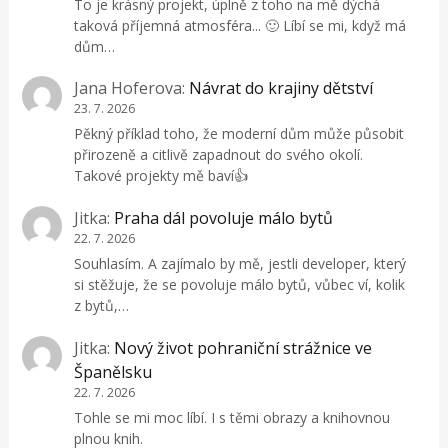
To je krásný projekt, úplně z toho na mě dýchá
taková příjemná atmosféra... 🙂 Líbí se mi, když má
dům…
Jana Hoferova
:
Návrat do krajiny dětství
23. 7. 2026
Pěkný příklad toho, že moderní dům může působit
přirozeně a citlivě zapadnout do svého okolí.
Takové projekty mě baví👍
Jitka
:
Praha dál povoluje málo bytů
22. 7. 2026
Souhlasím. A zajímalo by mě, jestli developer, který
si stěžuje, že se povoluje málo bytů, vůbec ví, kolik
z bytů,…
Jitka
:
Nový život pohraniční strážnice ve
Španělsku
22. 7. 2026
Tohle se mi moc líbí. I s těmi obrazy a knihovnou
plnou knih.