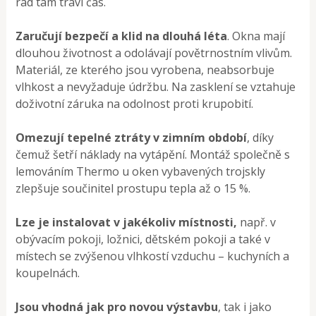
rád tam tráví čas.
Zaručují bezpečí a klid na dlouhá léta
. Okna mají
dlouhou životnost a odolávají povětrnostním vlivům.
Materiál, ze kterého jsou vyrobena, neabsorbuje
vlhkost a nevyžaduje údržbu. Na zasklení se vztahuje
doživotní záruka na odolnost proti krupobití.
Omezují tepelné ztráty v zimním období
, díky
čemuž šetří náklady na vytápění. Montáž společně s
lemováním Thermo u oken vybavených trojskly
zlepšuje součinitel prostupu tepla až o 15 %.
Lze je instalovat v jakékoliv místnosti,
např. v
obývacím pokoji, ložnici, dětském pokoji a také v
místech se zvýšenou vlhkostí vzduchu – kuchyních a
koupelnách.
Jsou vhodná jak pro novou výstavbu
, tak i jako