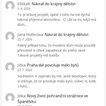
EliškaK
:
Návrat do krajiny dětství
3. 8. 2026
To je krásný projekt, úplně z toho na mě dýchá
taková příjemná atmosféra... 🙂 Líbí se mi, když má
dům…
Jana Hoferova
:
Návrat do krajiny dětství
23. 7. 2026
Pěkný příklad toho, že moderní dům může působit
přirozeně a citlivě zapadnout do svého okolí.
Takové projekty mě baví👍
Jitka
:
Praha dál povoluje málo bytů
22. 7. 2026
Souhlasím. A zajímalo by mě, jestli developer, který
si stěžuje, že se povoluje málo bytů, vůbec ví, kolik
z bytů,…
Jitka
:
Nový život pohraniční strážnice ve
Španělsku