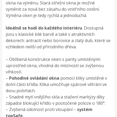
okna na výměnu. Stará střešní okna je možné
vyměnit za nová bez zásahu do vnitřního ostění.
Výměna oken je tedy rychlá a jednoduchá.
Ideálně se hodí do každého interiéru
. Dostupná
jsou v klasické bílé barvě a také v atraktivních
dekorech: antracit nebo borovice a zlatý dub, které se
vzhledem neliší od přírodního dřeva.
– Oblíbená konstrukce oken s panty umístěnými
uprostřed okna, vhodná do místností se zvýšenou
vlhkostí.
–
Pohodlné ovládání okna
pomocí kliky umístěné v
dolní části křídla. Klika umožňuje spárové větrání ve
dvou polohách.
– Snadné mytí vnějšího skla a stažení markýzy díky
západce blokující křídlo v pootočené poloze o 180°.
– Zvýšená odolnost proti vloupání –
systém
topSafe
.