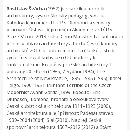
Rostislav Švácha
(1952) je historik a teoretik
architektury, vysokoškolský pedagog, vedoucí
Katedry dějin umění FF UP v Olomouci a vědecký
pracovník Ústavu dějin umění Akademie věd ČR v
Praze. V roce 2013 získal Cenu Ministerstva kultury za
přínos v oblasti architektury a Poctu České komory
architektů 2013. Je autorem mnoha článků a studií,
vydal či editoval knihy jako Od moderny k
funkcionalismu: Proměny pražské architektury 1.
poloviny 20. století (1985, 2. vydání 1994), The
Architecture of New Prague, 1895–1945 (1995), Karel
Teige, 1900–1951: L’Enfant Terrible of the Czech
Modernist Avant-Garde (1999, koeditor Eric
Dluhosch), Lomené, hranaté a obloukové tvary:
Česká kubistická architektura 1911–1923 (2000),
Česká architektura a její přísnost: Padesát staveb
1989–2004 (2004), Sial (2010), Naprej! Česká
sportovní architektura 1567–2012 (2012) a StArt: