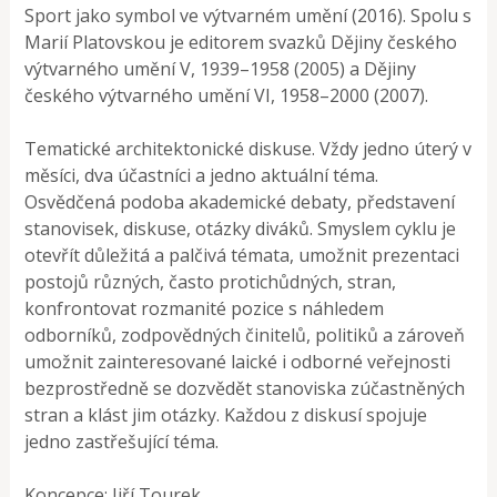
Sport jako symbol ve výtvarném umění (2016). Spolu s
Marií Platovskou je editorem svazků Dějiny českého
výtvarného umění V, 1939–1958 (2005) a Dějiny
českého výtvarného umění VI, 1958–2000 (2007).
Tematické architektonické diskuse. Vždy jedno úterý v
měsíci, dva účastníci a jedno aktuální téma.
Osvědčená podoba akademické debaty, představení
stanovisek, diskuse, otázky diváků. Smyslem cyklu je
otevřít důležitá a palčivá témata, umožnit prezentaci
postojů různých, často protichůdných, stran,
konfrontovat rozmanité pozice s náhledem
odborníků, zodpovědných činitelů, politiků a zároveň
umožnit zainteresované laické i odborné veřejnosti
bezprostředně se dozvědět stanoviska zúčastněných
stran a klást jim otázky. Každou z diskusí spojuje
jedno zastřešující téma.
Koncepce: Jiří Tourek.