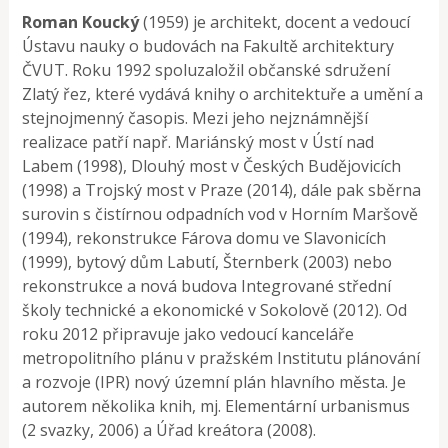
Roman Koucký
(1959) je architekt, docent a vedoucí
Ústavu nauky o budovách na Fakultě architektury
ČVUT. Roku 1992 spoluzaložil občanské sdružení
Zlatý řez, které vydává knihy o architektuře a umění a
stejnojmenný časopis. Mezi jeho nejznámnější
realizace patří např. Mariánský most v Ústí nad
Labem (1998), Dlouhý most v Českých Budějovicích
(1998) a Trojský most v Praze (2014), dále pak sběrna
surovin s čistírnou odpadních vod v Horním Maršově
(1994), rekonstrukce Fárova domu ve Slavonicích
(1999), bytový dům Labutí, Šternberk (2003) nebo
rekonstrukce a nová budova Integrované střední
školy technické a ekonomické v Sokolově (2012). Od
roku 2012 připravuje jako vedoucí kanceláře
metropolitního plánu v pražském Institutu plánování
a rozvoje (IPR) nový územní plán hlavního města. Je
autorem několika knih, mj. Elementární urbanismus
(2 svazky, 2006) a Úřad kreátora (2008).