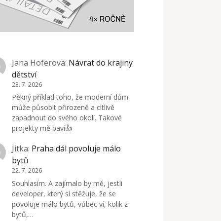
Jana Hoferova
:
Návrat do krajiny
dětství
23. 7. 2026
Pěkný příklad toho, že moderní dům
může působit přirozeně a citlivě
zapadnout do svého okolí. Takové
projekty mě baví👍
Jitka
:
Praha dál povoluje málo
bytů
22. 7. 2026
Souhlasím. A zajímalo by mě, jestli
developer, který si stěžuje, že se
povoluje málo bytů, vůbec ví, kolik z
bytů,…