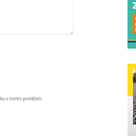
u v tomto prohlížeči.