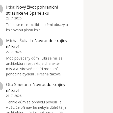
Jitka
:
Nový život pohraniční
strážnice ve Španělsku
22. 7. 2026
Tohle se mi moc líbí. I s těmi obrazy a
knihovnou plnou knih.
Michal Šuliach
:
Návrat do krajiny
dětství
22. 7. 2026
Moc povedený dům.. Líbí se mi, že
architektura respektuje charakter
místa a zároveň nabízí moderní a
pohodlné bydlení... Přesně takové…
Oto Smetana
:
Návrat do krajiny
dětství
21. 7. 2026
Tenhle dům se opravdu povedl. Je
vidět, že při návrhu nebyla důležitá jen
architektura, ale i citlivé zasazení do