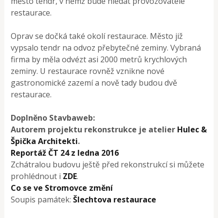
město tendr, v němž bude hledat provozovatele
restaurace.
Oprav se dočká také okolí restaurace. Město již
vypsalo tendr na odvoz přebytečné zeminy. Vybraná
firma by měla odvézt asi 2000 metrů krychlových
zeminy. U restaurace rovněž vznikne nové
gastronomické zazemí a nově tady budou dvě
restaurace.
Doplněno Stavbaweb:
Autorem projektu rekonstrukce je atelier
Hulec &
Špička Architekti
.
Reportáž ČT 24 z ledna 2016
Zchátralou budovu ještě před rekonstrukcí si můžete
prohlédnout i
ZDE
.
Co se ve Stromovce změní
Soupis památek:
Šlechtova restaurace