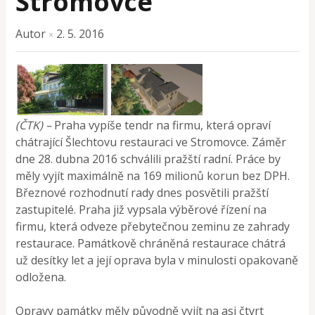
Stromovce
Autor
2. 5. 2016
×
(ČTK) –
Praha vypíše tendr na firmu, která opraví
chátrající Šlechtovu restauraci ve Stromovce. Záměr
dne 28. dubna 2016 schválili pražští radní. Práce by
měly vyjít maximálně na 169 milionů korun bez DPH.
Březnové rozhodnutí rady dnes posvětili pražští
zastupitelé. Praha již vypsala výběrové řízení na
firmu, která odveze přebytečnou zeminu ze zahrady
restaurace. Památkově chráněná restaurace chátrá
už desítky let a její oprava byla v minulosti opakovaně
odložena.
Opravy památky měly původně vyjít na asi čtvrt