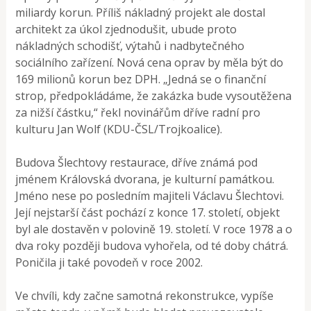
miliardy korun. Příliš nákladný projekt ale dostal
architekt za úkol zjednodušit, ubude proto
nákladných schodišť, výtahů i nadbytečného
sociálního zařízení. Nová cena oprav by měla být do
169 milionů korun bez DPH. „Jedná se o finanční
strop, předpokládáme, že zakázka bude vysoutěžena
za nižší částku,“ řekl novinářům dříve radní pro
kulturu Jan Wolf (KDU-ČSL/Trojkoalice).
Budova Šlechtovy restaurace, dříve známá pod
jménem Královská dvorana, je kulturní památkou.
Jméno nese po posledním majiteli Václavu Šlechtovi.
Její nejstarší část pochází z konce 17. století, objekt
byl ale dostavěn v polovině 19. století. V roce 1978 a o
dva roky později budova vyhořela, od té doby chátrá.
Poničila ji také povodeň v roce 2002.
Ve chvíli, kdy začne samotná rekonstrukce, vypíše