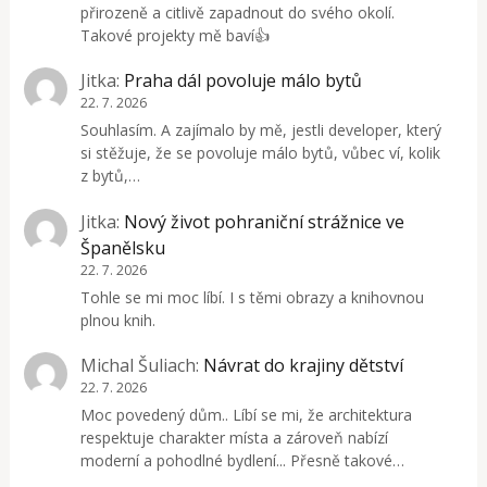
přirozeně a citlivě zapadnout do svého okolí.
Takové projekty mě baví👍
Jitka
:
Praha dál povoluje málo bytů
22. 7. 2026
Souhlasím. A zajímalo by mě, jestli developer, který
si stěžuje, že se povoluje málo bytů, vůbec ví, kolik
z bytů,…
Jitka
:
Nový život pohraniční strážnice ve
Španělsku
22. 7. 2026
Tohle se mi moc líbí. I s těmi obrazy a knihovnou
plnou knih.
Michal Šuliach
:
Návrat do krajiny dětství
22. 7. 2026
Moc povedený dům.. Líbí se mi, že architektura
respektuje charakter místa a zároveň nabízí
moderní a pohodlné bydlení... Přesně takové…