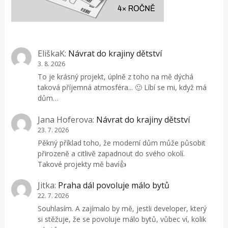
EliškaK
:
Návrat do krajiny dětství
3. 8. 2026
To je krásný projekt, úplně z toho na mě dýchá
taková příjemná atmosféra... 🙂 Líbí se mi, když má
dům…
Jana Hoferova
:
Návrat do krajiny dětství
23. 7. 2026
Pěkný příklad toho, že moderní dům může působit
přirozeně a citlivě zapadnout do svého okolí.
Takové projekty mě baví👍
Jitka
:
Praha dál povoluje málo bytů
22. 7. 2026
Souhlasím. A zajímalo by mě, jestli developer, který
si stěžuje, že se povoluje málo bytů, vůbec ví, kolik