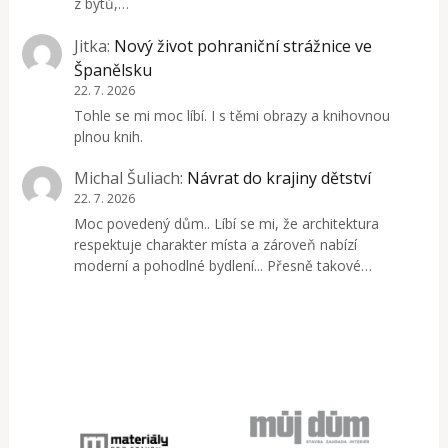
z bytů,…
Jitka
:
Nový život pohraniční strážnice ve
Španělsku
22. 7. 2026
Tohle se mi moc líbí. I s těmi obrazy a knihovnou
plnou knih.
Michal Šuliach
:
Návrat do krajiny dětství
22. 7. 2026
Moc povedený dům.. Líbí se mi, že architektura
respektuje charakter místa a zároveň nabízí
moderní a pohodlné bydlení... Přesně takové…