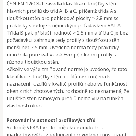
ČSN EN 12608-1 zavedla klasifikaci tloušťky stěn
hlavních profilů do tříd A, B a C, přičemž třída A s
tloušťkou stěn pro pohledové plochy > 2,8 mm se
prakticky shoduje s německým požadavkem RAL A.
Třída B pak přísluší hodnotě > 2,5 mm a třída C je bez
požadavku, zahrnuje tedy profily s tloušťkou stěn
menší než 2,5 mm. Uvedená norma tedy prakticky
umožnila používat v celé Evropě okenní profily s
různou tloušťkou stěn.
Ačkoliv ve výše zmiňované normě je uvedeno, že tato
klasifikace tloušťky stěn profilů není určena k
naznačení rozdílů v kvalitě profilů nebo ve funkčnosti
oken z nich zhotovených, rozhodně to neznamená, že
tloušťka stěn rámových profilů nemá vliv na funkční
vlastnosti oken.
Porovnání vlastností profilových tříd
Ve firmě VEKA bylo kromě ekonomického a
marketingového zhodnocení provedeno i posouzení