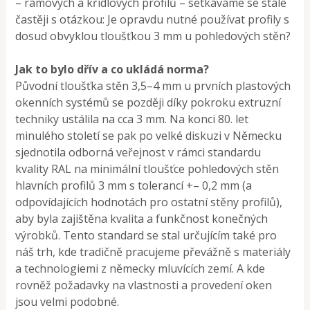
– rámových a křídlových profilů – setkáváme se stále
častěji s otázkou: Je opravdu nutné používat profily s
dosud obvyklou tloušťkou 3 mm u pohledových stěn?
Jak to bylo dřív a co ukládá norma?
Původní tloušťka stěn 3,5–4 mm u prvních plastových
okenních systémů se později díky pokroku extruzní
techniky ustálila na cca 3 mm. Na konci 80. let
minulého století se pak po velké diskuzi v Německu
sjednotila odborná veřejnost v rámci standardu
kvality RAL na minimální tloušťce pohledových stěn
hlavních profilů 3 mm s tolerancí +– 0,2 mm (a
odpovídajících hodnotách pro ostatní stěny profilů),
aby byla zajištěna kvalita a funkčnost konečných
výrobků. Tento standard se stal určujícím také pro
náš trh, kde tradičně pracujeme převážně s materiály
a technologiemi z německy mluvících zemí. A kde
rovněž požadavky na vlastnosti a provedení oken
jsou velmi podobné.