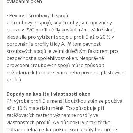
ovládáním oken.
• Pevnost šroubových spojů
U šroubových spojů, kdy šrouby jsou upevněny
pouze v PVC profilu (díly kování, rámová ložiska),
klesá síla pro vytržení spoje u profilů až o 20 % v
porovnání s profily třídy A. Přitom pevnost
šroubových spojů je velmi důležitým faktorem pro
bezpečnost a spolehlivost oken. Nesprávné
provedení šroubových spojů může způsobit
nežádoucí deformace tvaru nebo povrchu plastových
profilů.
Dopady na kvalitu i vlastnosti oken
Při výrobě profilů s menší tloušťkou stěn se používá
až o 10 % materiálu méně. To způsobuje při
zatěžovacích testech významné rozdíly ve
vlastnostech profilů. A v důsledku v praxi těžko
odhadnutelná rizika: pokud jsou profily bez určité