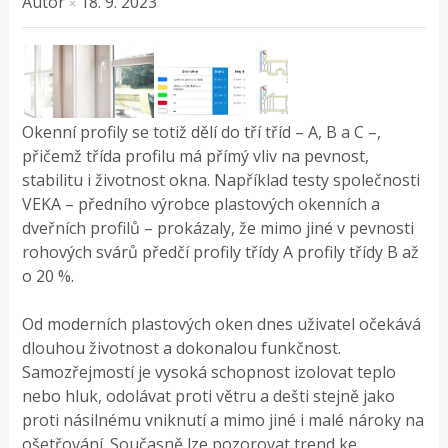
Autor
18. 9. 2023
×
Okenní profily se totiž dělí do tří tříd – A, B a C –,
přičemž třída profilu má přímý vliv na pevnost,
stabilitu i životnost okna. Například testy společnosti
VEKA – předního výrobce plastových okenních a
dveřních profilů – prokázaly, že mimo jiné v pevnosti
rohových svárů předčí profily třídy A profily třídy B až
o 20 %.
Od moderních plastových oken dnes uživatel očekává
dlouhou životnost a dokonalou funkčnost.
Samozřejmostí je vysoká schopnost izolovat teplo
nebo hluk, odolávat proti větru a dešti stejně jako
proti násilnému vniknutí a mimo jiné i malé nároky na
ošetřování. Současně lze pozorovat trend ke