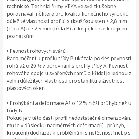
technické. Technici firmy VEKA ve své zkušebně
porovnávali některé pro kvalitu konečného výrobku
důležité vlastnosti profilů s tloušťkou stěn > 2,8 mm
(třída A) a > 2,5 mm (třída B) a dospěli k následujícím
poznatkům:
• Pevnost rohových svárů
Řada měření u profilů třídy B ukázala pokles pevnosti
rohů až o 20 % v porovnání s profily třídy A. Pevnost
rohového spoje u svařených rámů a křídel je jednou z
velmi důležitých vlastností pro stabilitu a životnost
plastových oken.
• Prohýbání a deformace Až o 12 % nižší průhyb než u
třídy B.
Pokud je v této části profil nedostatečně dimenzován,
může v důsledku nadměrných deformací (= průhyb,
kroucení) docházet k problémům s netěsností nebo s