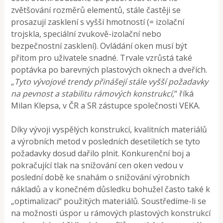
zvětšování rozměrů elementů, stále častěji se
prosazují zasklení s vyšší hmotností (= izolační
trojskla, speciální zvukově-izolační nebo
bezpečnostní zasklení). Ovládání oken musí být
přitom pro uživatele snadné. Trvale vzrůstá také
poptávka po barevných plastových oknech a dveřích.
„Tyto vývojové trendy přinášejí stále vyšší požadavky
na pevnost a stabilitu rámových konstrukcí,
“ říká
Milan Klepsa, v ČR a SR zástupce společnosti VEKA.
Díky vývoji vyspělých konstrukcí, kvalitních materiálů
a výrobních metod v posledních desetiletích se tyto
požadavky dosud dařilo plnit. Konkurenční boj a
pokračující tlak na snižování cen oken vedou v
poslední době ke snahám o snižování výrobních
nákladů a v konečném důsledku bohužel často také k
„optimalizaci“ použitých materiálů. Soustředíme-li se
na možnosti úspor u rámových plastových konstrukcí