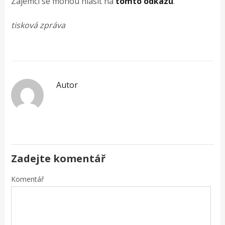
Zájemci se mohou hlásit na
tomto odkazu
.
tisková zpráva
Autor
Zadejte komentář
Komentář