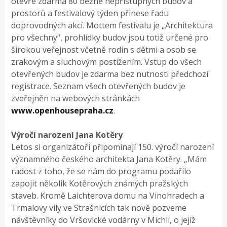
otevře zdarma 80 běžně nepřístupných budov a
prostorů a festivalový týden přinese řadu
doprovodných akcí. Mottem festivalu je „Architektura
pro všechny“, prohlídky budov jsou totiž určené pro
širokou veřejnost včetně rodin s dětmi a osob se
zrakovým a sluchovým postižením. Vstup do všech
otevřených budov je zdarma bez nutnosti předchozí
registrace. Seznam všech otevřených budov je
zveřejněn na webových stránkách
www.openhousepraha.cz
.
Výročí narození Jana Kotěry
Letos si organizátoři připomínají 150. výročí narození
významného českého architekta Jana Kotěry. „Mám
radost z toho, že se nám do programu podařilo
zapojit několik Kotěrových známých pražských
staveb. Kromě Laichterova domu na Vinohradech a
Trmalovy vily ve Strašnicích tak nově pozveme
návštěvníky do Vršovické vodárny v Michli, o jejíž