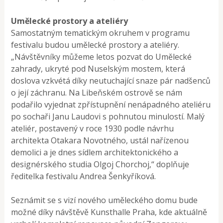
Umělecké prostory a ateliéry
Samostatným tematickým okruhem v programu
festivalu budou umělecké prostory a ateliéry.
„Návštěvníky můžeme letos pozvat do Umělecké
zahrady, ukryté pod Nuselským mostem, která
doslova vzkvétá díky neutuchající snaze pár nadšenců
o její záchranu. Na Libeňském ostrově se nám
podařilo vyjednat zpřístupnění nenápadného ateliéru
po sochaři Janu Laudovi s pohnutou minulostí. Malý
ateliér, postavený v roce 1930 podle návrhu
architekta Otakara Novotného, ustál nařízenou
demolici a je dnes sídlem architektonického a
designérského studia Olgoj Chorchoj,“ doplňuje
ředitelka festivalu Andrea Šenkyříková.
Seznámit se s vizí nového uměleckého domu bude
možné díky návštěvě Kunsthalle Praha, kde aktuálně