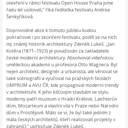
otevření v rámci festivalu Open House Praha jsme
řadu let usilovali,“ říká ředitelka festivalu Andrea
Šenkyříková.
Doprovodné akce k tomuto jubileu budou
pokračovat i po skončení festivalu, podílí se na nich
mj. známý historik architektury Zdeněk Lukeš. „Jan
Kotěra (1871–1923) je považován za zakladatele
české moderní architektury. Absolvoval vídeňskou
uměleckou akademii u profesora Otto Wagnera. Byl
nejen architekt, designér a urbanista, ale věnoval se
také scénografii a vyučoval na pražských školách
UMPRUM a AVU ČR, kde propagoval moderní trendy
v architektuře. K jeho klíčovým stavbám ve stylu
moderny patří muzeum v Hradci Králové, Laichterův
dům, Mozarteum a vlastní vila v Praze nebo Národní
dům v Prostějově. Málo se ví, že byl také jedním z
mála českých architektů, kteří realizovali projekty v
zahraničí,“ upřesňuje Zdeněk Lukeš.