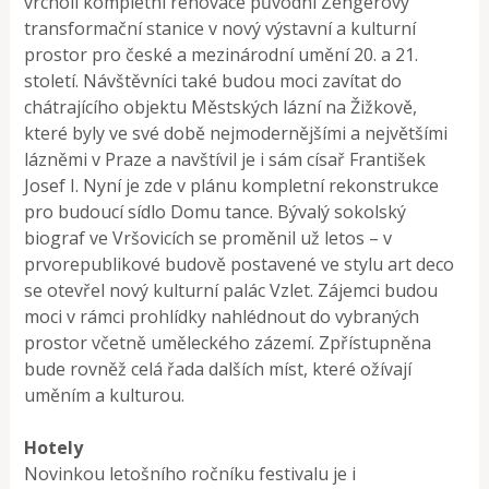
vrcholí kompletní renovace původní Zengerovy
transformační stanice v nový výstavní a kulturní
prostor pro české a mezinárodní umění 20. a 21.
století. Návštěvníci také budou moci zavítat do
chátrajícího objektu Městských lázní na Žižkově,
které byly ve své době nejmodernějšími a největšími
lázněmi v Praze a navštívil je i sám císař František
Josef I. Nyní je zde v plánu kompletní rekonstrukce
pro budoucí sídlo Domu tance. Bývalý sokolský
biograf ve Vršovicích se proměnil už letos – v
prvorepublikové budově postavené ve stylu art deco
se otevřel nový kulturní palác Vzlet. Zájemci budou
moci v rámci prohlídky nahlédnout do vybraných
prostor včetně uměleckého zázemí. Zpřístupněna
bude rovněž celá řada dalších míst, které ožívají
uměním a kulturou.
Hotely
Novinkou letošního ročníku festivalu je i