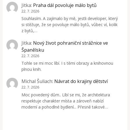
Jitka
:
Praha dál povoluje málo bytů
22. 7. 2026
Souhlasím. A zajímalo by mě, jestli developer, který
si stěžuje, že se povoluje málo bytů, vůbec ví, kolik
z bytů,…
Jitka
:
Nový život pohraniční strážnice ve
Španělsku
22. 7. 2026
Tohle se mi moc líbí. I s těmi obrazy a knihovnou
plnou knih.
Michal Šuliach
:
Návrat do krajiny dětství
22. 7. 2026
Moc povedený dům.. Líbí se mi, že architektura
respektuje charakter místa a zároveň nabízí
moderní a pohodlné bydlení... Přesně takové…