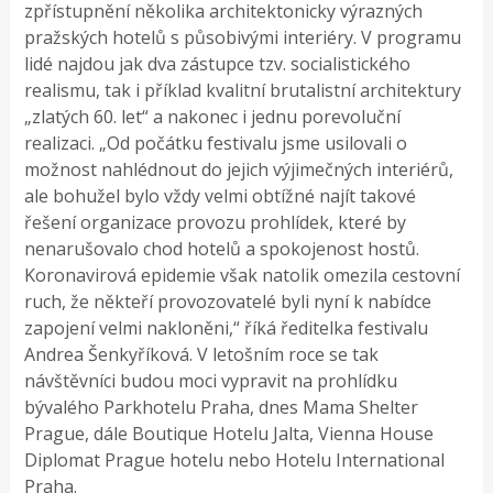
zpřístupnění několika architektonicky výrazných
pražských hotelů s působivými interiéry. V programu
lidé najdou jak dva zástupce tzv. socialistického
realismu, tak i příklad kvalitní brutalistní architektury
„zlatých 60. let“ a nakonec i jednu porevoluční
realizaci. „Od počátku festivalu jsme usilovali o
možnost nahlédnout do jejich výjimečných interiérů,
ale bohužel bylo vždy velmi obtížné najít takové
řešení organizace provozu prohlídek, které by
nenarušovalo chod hotelů a spokojenost hostů.
Koronavirová epidemie však natolik omezila cestovní
ruch, že někteří provozovatelé byli nyní k nabídce
zapojení velmi nakloněni,“ říká ředitelka festivalu
Andrea Šenkyříková. V letošním roce se tak
návštěvníci budou moci vypravit na prohlídku
bývalého Parkhotelu Praha, dnes Mama Shelter
Prague, dále Boutique Hotelu Jalta, Vienna House
Diplomat Prague hotelu nebo Hotelu International
Praha.