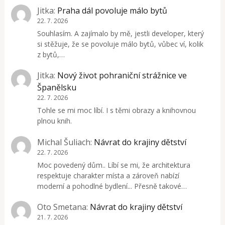
Jitka
:
Praha dál povoluje málo bytů
22. 7. 2026
Souhlasím. A zajímalo by mě, jestli developer, který
si stěžuje, že se povoluje málo bytů, vůbec ví, kolik
z bytů,…
Jitka
:
Nový život pohraniční strážnice ve
Španělsku
22. 7. 2026
Tohle se mi moc líbí. I s těmi obrazy a knihovnou
plnou knih.
Michal Šuliach
:
Návrat do krajiny dětství
22. 7. 2026
Moc povedený dům.. Líbí se mi, že architektura
respektuje charakter místa a zároveň nabízí
moderní a pohodlné bydlení... Přesně takové…
Oto Smetana
:
Návrat do krajiny dětství
21. 7. 2026