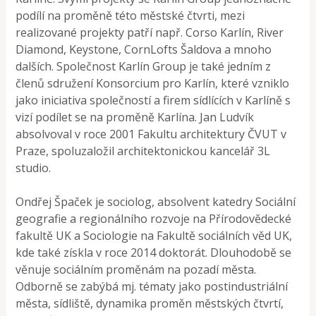
podílí na proměně této městské čtvrti, mezi
realizované projekty patří např. Corso Karlín, River
Diamond, Keystone, CornLofts Šaldova a mnoho
dalších. Společnost Karlín Group je také jedním z
členů sdružení Konsorcium pro Karlín, které vzniklo
jako iniciativa společností a firem sídlících v Karlíně s
vizí podílet se na proměně Karlína. Jan Ludvík
absolvoval v roce 2001 Fakultu architektury ČVUT v
Praze, spoluzaložil architektonickou kancelář 3L
studio.
Ondřej Špaček je sociolog, absolvent katedry Sociální
geografie a regionálního rozvoje na Přírodovědecké
fakultě UK a Sociologie na Fakultě sociálních věd UK,
kde také získla v roce 2014 doktorát. Dlouhodobě se
věnuje sociálním proměnám na pozadí města.
Odborně se zabýbá mj. tématy jako postindustriální
města, sídliště, dynamika proměn městských čtvrtí,