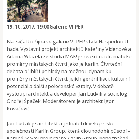
19. 10. 2017, 19:00
Galerie VI PER
Na začátku října se galerie VI PER stala Hospodou U
hada. Výstavní projekt architektů Kateřiny Vídenové a
Adama Wlazela ze studia MAK! je reakcí na dramatické
proměny městských čtvrtí jako je Karlín. Čtvrteční
debata přiblíží pohledy na možnou dynamiku
proměny městských čtvrtí, jejich gentrifikaci, kulturní
potenciál a další společenské vztahy. V debatě
vystoupí architekt a developer Jan Ludvík a sociolog
Ondřej Špaček. Moderátorem je architekt Igor
Kovačević.
Jan Ludvík je architekt a jednatel developerské
společnosti Karlín Group, která dlouhodobě působí v
Karlíně. Svými projekty se Karlín Group jednoznačně