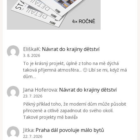
EliškaK
:
Návrat do krajiny dětství
3. 8. 2026
To je krásný projekt, úplně z toho na mě dýchá
taková příjemná atmosféra... 🙂 Líbí se mi, když má
dům…
Jana Hoferova
:
Návrat do krajiny dětství
23. 7. 2026
Pěkný příklad toho, že moderní dům může působit
přirozeně a citlivě zapadnout do svého okolí.
Takové projekty mě baví👍
Jitka
:
Praha dál povoluje málo bytů
22. 7. 2026