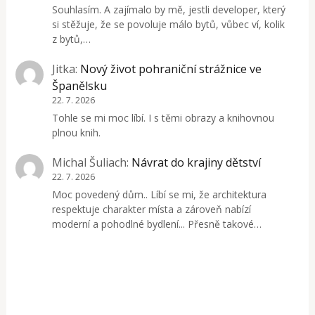
Souhlasím. A zajímalo by mě, jestli developer, který
si stěžuje, že se povoluje málo bytů, vůbec ví, kolik
z bytů,…
Jitka
:
Nový život pohraniční strážnice ve
Španělsku
22. 7. 2026
Tohle se mi moc líbí. I s těmi obrazy a knihovnou
plnou knih.
Michal Šuliach
:
Návrat do krajiny dětství
22. 7. 2026
Moc povedený dům.. Líbí se mi, že architektura
respektuje charakter místa a zároveň nabízí
moderní a pohodlné bydlení... Přesně takové…