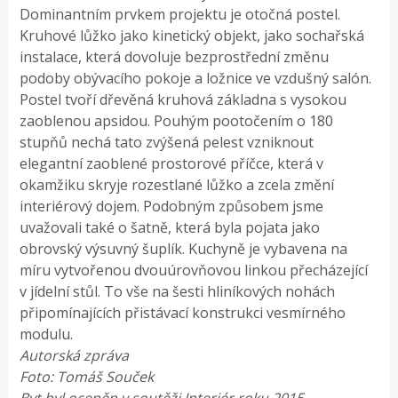
Dominantním prvkem projektu je otočná postel.
Kruhové lůžko jako kinetický objekt, jako sochařská
instalace, která dovoluje bezprostřední změnu
podoby obývacího pokoje a ložnice ve vzdušný salón.
Postel tvoří dřevěná kruhová základna s vysokou
zaoblenou apsidou. Pouhým pootočením o 180
stupňů nechá tato zvýšená pelest vzniknout
elegantní zaoblené prostorové příčce, která v
okamžiku skryje rozestlané lůžko a zcela změní
interiérový dojem. Podobným způsobem jsme
uvažovali také o šatně, která byla pojata jako
obrovský výsuvný šuplík. Kuchyně je vybavena na
míru vytvořenou dvouúrovňovou linkou přecházející
v jídelní stůl. To vše na šesti hliníkových nohách
připomínajících přistávací konstrukci vesmírného
modulu.
Autorská zpráva
Foto: Tomáš Souček