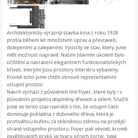
Architektonicky výrazná stavba kina z roku 1928
prošla během let množstvím úprav a přestaveb,
dolepeními a zalepeními. Vyústily ve stav, který jsme
měli možnost napravit. Naším hlavním úkolem bylo
očištění a navrácení elegantních funkcionalistických
křivek, kterými jsou prostory interiéru vybaveny.
Kromě toho jsme chtěli obnovit reprezentativní
vstupní prostor.
Návrh vychází z původních linií foyer, které byly i v
původním projektu doplněny dřevem a sklem. Snažili
jsme se tento stav navrátit s tím, že vstupní části
dominuje pokladna z dubového dřeva, která je
protiváhou bufetu za skleněnou stěnou na protější
straně vstupního prostoru. Foyer pak vévodí, kromě
osvětlovacích prvků ve tvaru očních zornic, také