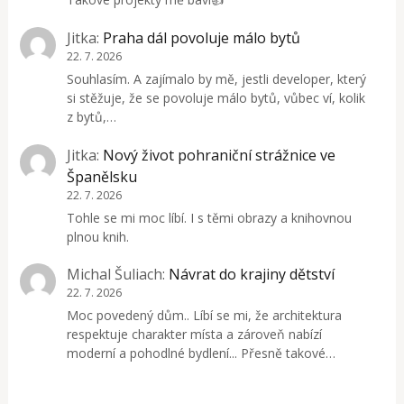
Jitka
:
Praha dál povoluje málo bytů
22. 7. 2026
Souhlasím. A zajímalo by mě, jestli developer, který
si stěžuje, že se povoluje málo bytů, vůbec ví, kolik
z bytů,…
Jitka
:
Nový život pohraniční strážnice ve
Španělsku
22. 7. 2026
Tohle se mi moc líbí. I s těmi obrazy a knihovnou
plnou knih.
Michal Šuliach
:
Návrat do krajiny dětství
22. 7. 2026
Moc povedený dům.. Líbí se mi, že architektura
respektuje charakter místa a zároveň nabízí
moderní a pohodlné bydlení... Přesně takové…