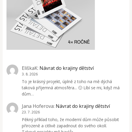
EliškaK
:
Návrat do krajiny dětství
3. 8. 2026
To je krásný projekt, úplně z toho na mě dýchá
taková příjemná atmosféra... 🙂 Líbí se mi, když má
dům…
Jana Hoferova
:
Návrat do krajiny dětství
23. 7. 2026
Pěkný příklad toho, že moderní dům může působit
přirozeně a citlivě zapadnout do svého okolí.
Takové projekty mě baví👍