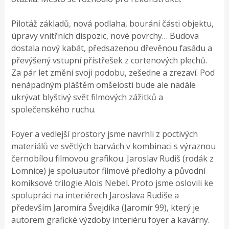
Pilotáž základů, nová podlaha, bourání části objektu,
úpravy vnitřních dispozic, nové povrchy… Budova
dostala nový kabát, předsazenou dřevěnou fasádu a
převýšený vstupní přístřešek z cortenových plechů.
Za pár let změní svoji podobu, zešedne a zrezaví. Pod
nenápadným pláštěm omšelosti bude ale nadále
ukrývat blyštivý svět filmových zážitků a
společenského ruchu.
Foyer a vedlejší prostory jsme navrhli z poctivých
materiálů ve světlých barvách v kombinaci s výraznou
černobílou filmovou grafikou. Jaroslav Rudiš (rodák z
Lomnice) je spoluautor filmové předlohy a původní
komiksové trilogie Alois Nebel. Proto jsme oslovili ke
spolupráci na interiérech Jaroslava Rudiše a
především Jaromíra Švejdíka (Jaromír 99), který je
autorem grafické výzdoby interiéru foyer a kavárny.