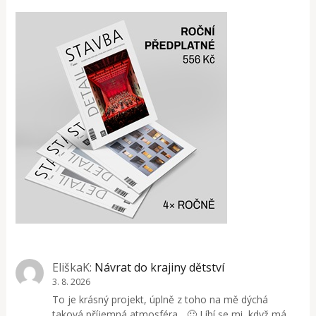
EliškaK
:
Návrat do krajiny dětství
3. 8. 2026
To je krásný projekt, úplně z toho na mě dýchá
taková příjemná atmosféra... 🙂 Líbí se mi, když má