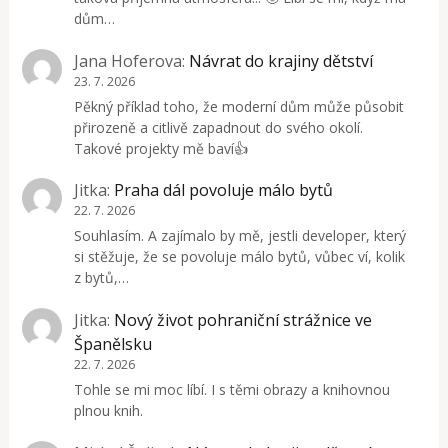
dům…
Jana Hoferova
:
Návrat do krajiny dětství
23. 7. 2026
Pěkný příklad toho, že moderní dům může působit
přirozeně a citlivě zapadnout do svého okolí.
Takové projekty mě baví👍
Jitka
:
Praha dál povoluje málo bytů
22. 7. 2026
Souhlasím. A zajímalo by mě, jestli developer, který
si stěžuje, že se povoluje málo bytů, vůbec ví, kolik
z bytů,…
Jitka
:
Nový život pohraniční strážnice ve
Španělsku
22. 7. 2026
Tohle se mi moc líbí. I s těmi obrazy a knihovnou
plnou knih.