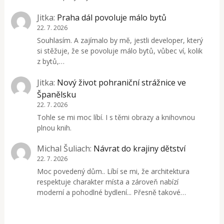
Jitka
:
Praha dál povoluje málo bytů
22. 7. 2026
Souhlasím. A zajímalo by mě, jestli developer, který
si stěžuje, že se povoluje málo bytů, vůbec ví, kolik
z bytů,…
Jitka
:
Nový život pohraniční strážnice ve
Španělsku
22. 7. 2026
Tohle se mi moc líbí. I s těmi obrazy a knihovnou
plnou knih.
Michal Šuliach
:
Návrat do krajiny dětství
22. 7. 2026
Moc povedený dům.. Líbí se mi, že architektura
respektuje charakter místa a zároveň nabízí
moderní a pohodlné bydlení... Přesně takové…