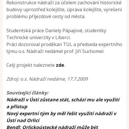
Rekonstrukce nádraží za účelem zachování historické
budovy uprostřed kolejište, úprava kolejište, vyrešení
problému příjezdové cesty od města.
Studentská práce Daniely Pápajové, studentky
Technické univerzity v Liberci.
Práci dozoroval proděkan TUL a předseda expertního
týmu o.s. Nádraží nedáme! prof. Jiří Suchomel.
Celý projekt naleznete
zde
.
Zdroj: o.s. Nádraží nedáme, 17.7.2009
Související články:
Nádraží v Ústí zůstane stát, schází mu ale využití
a přístup
Nový expertní tým by měl řešit využití nádraží v
Ústí nad Orlicí
Bendl: Orlickoústecké nádraží může být