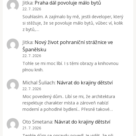
Jitka
:
Praha dál povoluje málo bytů
22. 7. 2026
Souhlasím. A zajímalo by mě, jestli developer, který
si stěžuje, že se povoluje málo bytů, vůbec ví, kolik
z bytů,…
Jitka
:
Nový život pohraniční strážnice ve
Španělsku
22. 7. 2026
Tohle se mi moc líbí. I s těmi obrazy a knihovnou
plnou knih.
Michal Šuliach
:
Návrat do krajiny dětství
22. 7. 2026
Moc povedený dům.. Líbí se mi, že architektura
respektuje charakter místa a zároveň nabízí
moderní a pohodlné bydlení... Přesně takové…
Oto Smetana
:
Návrat do krajiny dětství
21. 7. 2026
Tenhle dům se opravdu povedl. Je vidět, že při