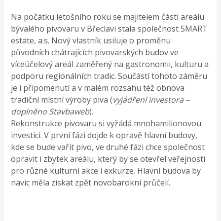
Na počátku letošního roku se majitelem části areálu
bývalého pivovaru v Břeclavi stala společnost SMART
estate, a.s. Nový vlastník usiluje o proměnu
původních chátrajících pivovarských budov ve
víceúčelový areál zaměřený na gastronomii, kulturu a
podporu regionálních tradic. Součástí tohoto záměru
je i připomenutí a v malém rozsahu též obnova
tradiční místní výroby piva (
vyjádření investora –
doplněno Stavbaweb
).
Rekonstrukce pivovaru si vyžádá mnohamilionovou
investici. V první fázi dojde k opravě hlavní budovy,
kde se bude vařit pivo, ve druhé fázi chce společnost
opravit i zbytek areálu, který by se otevřel veřejnosti
pro různé kulturní akce i exkurze. Hlavní budova by
navíc měla získat zpět novobarokní průčelí.