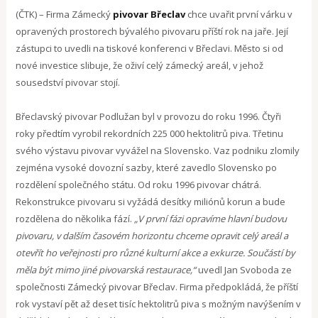
(ČTK) – Firma Zámecký
pivovar Břeclav
chce uvařit první várku v
opravených prostorech bývalého pivovaru příští rok na jaře. Její
zástupci to uvedli na tiskové konferenci v Břeclavi. Město si od
nové investice slibuje, že oživí celý zámecký areál, v jehož
sousedství pivovar stojí.
Břeclavský pivovar Podlužan byl v provozu do roku 1996. Čtyři
roky předtím vyrobil rekordních 225 000 hektolitrů piva. Třetinu
svého výstavu pivovar vyvážel na Slovensko. Vaz podniku zlomily
zejména vysoké dovozní sazby, které zavedlo Slovensko po
rozdělení společného státu. Od roku 1996 pivovar chátrá.
Rekonstrukce pivovaru si vyžádá desítky miliónů korun a bude
rozdělena do několika fází.
„V první fázi opravíme hlavní budovu
pivovaru, v dalším časovém horizontu chceme opravit celý areál a
otevřít ho veřejnosti pro různé kulturní akce a exkurze. Součástí by
měla být mimo jiné pivovarská restaurace,“
uvedl Jan Svoboda ze
společnosti Zámecký pivovar Břeclav. Firma předpokládá, že příští
rok vystaví pět až deset tisíc hektolitrů piva s možným navýšením v