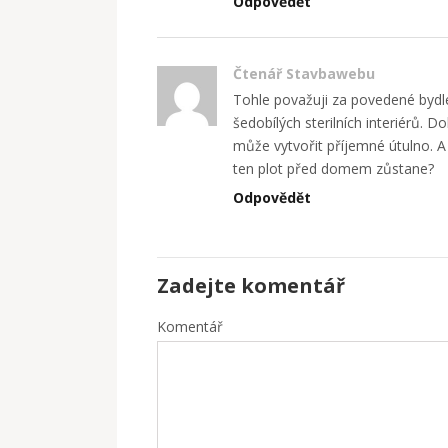
Odpovědět
Čtenář Stavbawebu
Tohle považuji za povedené bydle
šedobílých sterilních interiérů. 
může vytvořit příjemné útulno. A 
ten plot před domem zůstane?
Odpovědět
Zadejte komentář
Komentář