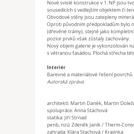
Nové svislé konstrukce v 1. NP jsou tv
sousedících s vedlejším objektem či te
Obvodové stěny jsou zatepleny minerál
Oproti původním předpokladům bylo nu
(dřevěné trámy), stejně jako kompletn
pozice prvků však zůstaly zachovány.
Nový objem galerie je vykonzolován n
s větranou fasádou. Plochá střecha tét
Interiér
Barevné a materiálové řešení povrchů v
Autorská zpráva
architekti: Martin Daněk, Martin Dol
spolupráce: Anna Stachová
statika: Jiří Strnad
penb, nzú: Zdeněk Janík / Therm-Cons
zahrada: Klára Stachová / Krajinka