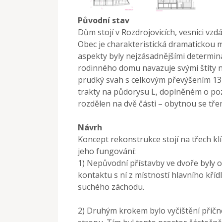
Původní stav
Dům stojí v Rozdrojovicích, vesnici vz
Obec je charakteristická dramatickou m
aspekty byly nejzásadnějšími determi
rodinného domu navazuje svými štíty n
prudký svah s celkovým převýšením 1
trakty na půdorysu L, doplněném o pozdě
rozdělen na dvě části – obytnou se tř
Návrh
Koncept rekonstrukce stojí na třech kl
jeho fungování:
1) Nepůvodní přístavby ve dvoře byly 
kontaktu s ní z místností hlavního kří
suchého záchodu.
2) Druhým krokem bylo vyčištění příčné