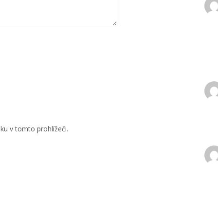
u v tomto prohlížeči.