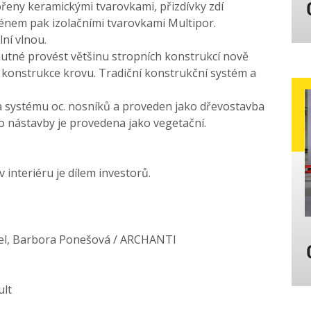
ořeny keramickými tvarovkami, přizdívky zdí
rénem pak izolačními tvarovkami Multipor.
ní vlnou.
tné provést většinu stropních konstrukcí nově
í konstrukce krovu. Tradiční konstrukční systém a
a systému oc. nosníků a proveden jako dřevostavba
o nástavby je provedena jako vegetační.
 interiéru je dílem investorů.
ežel, Barbora Ponešová / ARCHANTI
ult