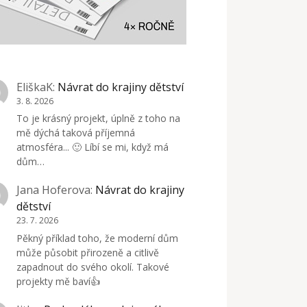
EliškaK
:
Návrat do krajiny dětství
3. 8. 2026
To je krásný projekt, úplně z toho na
mě dýchá taková příjemná
atmosféra... 🙂 Líbí se mi, když má
dům…
Jana Hoferova
:
Návrat do krajiny
dětství
23. 7. 2026
Pěkný příklad toho, že moderní dům
může působit přirozeně a citlivě
zapadnout do svého okolí. Takové
projekty mě baví👍