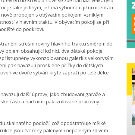
ě otevřen do krovu a nově se zde nachází velkorysá
or je také jediným, jež má výhodnou jižní orientaci
e nově propojen s obývacím pokojem, vzniklým
ností v hlavním traktu. V obývacím pokoji se při
hodiště do podkroví.
tranění střešní roviny hlavního traktu směrem do
vý objem obsahující ložnici, dva dětské pokoje,
 zpřístupněny vykonzolovanou galerií s velkorysým
ení pak navazují prosklené příčky do dětských
oveň ve dvoře vytváří kryté zápraží po celé délce
navazují další úpravy, jako zbudování garáže a
ské části a nad nimi pak izolované pracovny.
u skalnatého podloží, což opodstatňuje mělké
rukce jsou tvořeny páleným i nepáleným zdivem.