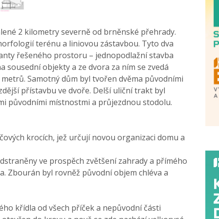
dálené 2 kilometry severně od brněnské přehrady.
orfologií terénu a liniovou zástavbou. Tyto dva
nanty řešeného prostoru – jednopodlažní stavba
a sousední objekty a ze dvora za ním se zvedá
3 metrů. Samotný dům byl tvořen dvěma původními
jší přístavbu ve dvoře. Delší uliční trakt byl
emi původními místnostmi a průjezdnou stodolu.
íčových krocích, jež určují novou organizaci domu a
odstraněny ve prospěch zvětšení zahrady a přímého
dla. Zbourán byl rovněž původní objem chléva a
ho křídla od všech příček a nepůvodní části