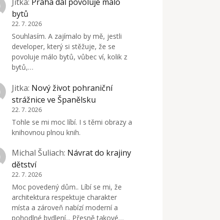
Jitka
:
Praha dál povoluje málo
bytů
22. 7. 2026
Souhlasím. A zajímalo by mě, jestli
developer, který si stěžuje, že se
povoluje málo bytů, vůbec ví, kolik z
bytů,…
Jitka
:
Nový život pohraniční
strážnice ve Španělsku
22. 7. 2026
Tohle se mi moc líbí. I s těmi obrazy a
knihovnou plnou knih.
Michal Šuliach
:
Návrat do krajiny
dětství
22. 7. 2026
Moc povedený dům.. Líbí se mi, že
architektura respektuje charakter
místa a zároveň nabízí moderní a
pohodlné bydlení... Přesně takové…