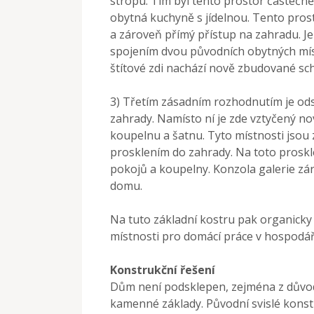
stropu. Tím byl tento prostor částečn
obytná kuchyně s jídelnou. Tento prost
a zároveň přímý přístup na zahradu. J
spojením dvou původních obytných míst
štítové zdi nachází nově zbudované sc
3) Třetím zásadním rozhodnutím je ods
zahrady. Namísto ní je zde vztyčený no
koupelnu a šatnu. Tyto místnosti jsou
prosklením do zahrady. Na toto proskl
pokojů a koupelny. Konzola galerie zár
domu.
Na tuto základní kostru pak organicky 
místnosti pro domácí práce v hospodář
Konstrukční řešení
Dům není podsklepen, zejména z důvod
kamenné základy. Původní svislé konst