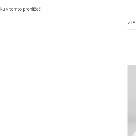
u v tomto prohlížeči.
STA