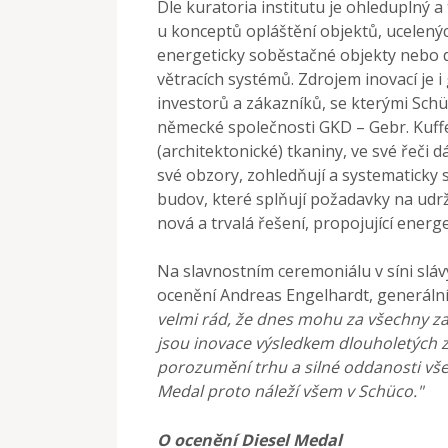
Dle kuratoria institutu je ohleduplný a
u konceptů opláštění objektů, ucelený
energeticky soběstačné objekty nebo d
větracích systémů. Zdrojem inovací je i 
investorů a zákazníků, se kterými Schü
německé společnosti GKD – Gebr. Kuffe
(architektonické) tkaniny, ve své řeči d
své obzory, zohledňují a systematicky s
budov, které splňují požadavky na udr
nová a trvalá řešení, propojující energe
Na slavnostním ceremoniálu v síni sl
ocenění Andreas Engelhardt, generální 
velmi rád, že dnes mohu za všechny z
jsou inovace výsledkem dlouholetých
porozumění trhu a silné oddanosti vše
Medal proto náleží všem v Schüco."
O ocenění Diesel Medal