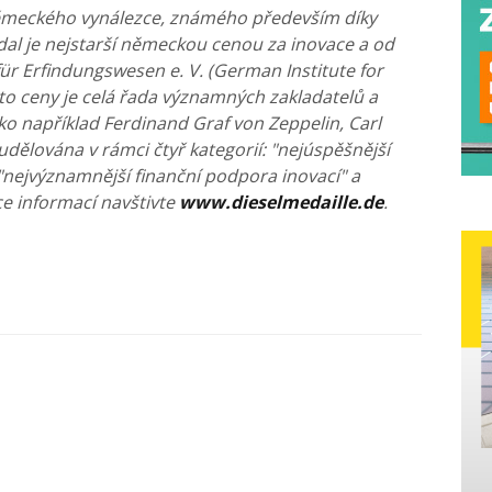
 německého vynálezce, známého především díky
al je nejstarší německou cenou za inovace a od
für Erfindungswesen e. V. (German Institute for
této ceny je celá řada významných zakladatelů a
o například Ferdinand Graf von Zeppelin, Carl
udělována v rámci čtyř kategorií: "nejúspěšnější
 "nejvýznamnější finanční podpora inovací" a
ce informací navštivte
www.dieselmedaille.de
.