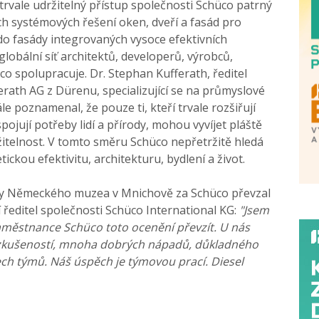
 trvale udržitelný přístup společnosti Schüco patrný
ch systémových řešení oken, dveří a fasád pro
o fasády integrovaných vysoce efektivních
globální síť architektů, developerů, výrobců,
co spolupracuje. Dr. Stephan Kufferath, ředitel
rath AG z Dürenu, specializující se na průmyslové
ále poznamenal, že pouze ti, kteří trvale rozšiřují
pojují potřeby lidí a přírody, mohou vyvíjet pláště
žitelnost. V tomto směru Schüco nepřetržitě hledá
tickou efektivitu, architekturu, bydlení a život.
ávy Německého muzea v Mnichově za Schüco převzal
ředitel společnosti Schüco International KG:
"Jsem
aměstnance Schüco toto ocenění převzít. U nás
 zkušeností, mnoha dobrých nápadů, důkladného
ch týmů. Náš úspěch je týmovou prací. Diesel