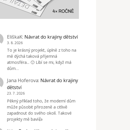
EliškaK
:
Návrat do krajiny dětství
3. 8. 2026
To je krásný projekt, úplně z toho na
mě dýchá taková příjemná
atmosféra... 🙂 Líbí se mi, když má
dům…
Jana Hoferova
:
Návrat do krajiny
dětství
23. 7. 2026
Pěkný příklad toho, že moderní dům
může působit přirozeně a citlivě
zapadnout do svého okolí. Takové
projekty mě baví👍