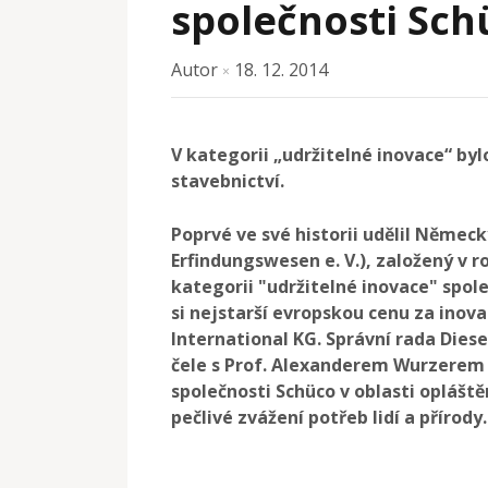
společnosti Sch
Autor
18. 12. 2014
×
V kategorii „udržitelné inovace“ by
stavebnictví.
Poprvé ve své historii udělil Německ
Erfindungswesen e. V.), založený v r
kategorii "udržitelné inovace" spole
si nejstarší evropskou cenu za ino
International KG. Správní rada Dies
čele s Prof. Alexanderem Wurzerem v
společnosti Schüco v oblasti oplášt
pečlivé zvážení potřeb lidí a přírody.