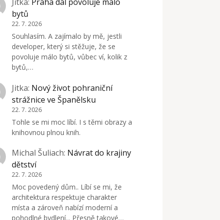
Jitka
:
Praha dál povoluje málo
bytů
22. 7. 2026
Souhlasím. A zajímalo by mě, jestli
developer, který si stěžuje, že se
povoluje málo bytů, vůbec ví, kolik z
bytů,…
Jitka
:
Nový život pohraniční
strážnice ve Španělsku
22. 7. 2026
Tohle se mi moc líbí. I s těmi obrazy a
knihovnou plnou knih.
Michal Šuliach
:
Návrat do krajiny
dětství
22. 7. 2026
Moc povedený dům.. Líbí se mi, že
architektura respektuje charakter
místa a zároveň nabízí moderní a
pohodlné bydlení... Přesně takové…