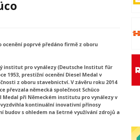
üco
lo ocenění poprvé předáno firmě z oboru
ý institut pro vynálezy (Deutsche Institut für
oce 1953, prestižní ocenění Diesel Medal v
čnosti z oboru stavebnictví. V závěru roku 2014
vace převzala německá společnost Schüco
el Medal při Německém institutu pro vynálezy v
yzdvihla kontinuální inovativní přínosy
ění budov s ohledem na šetrné využívání zdrojů a