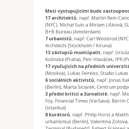
Mezi vystupujícími bude zastoupeno
17 architektů
, např. Martin Rein-Cano
(NYC), Michal Sulo a Miriam Lišková, S
B+B Bureau (Amsterdam)
7 urbanistů
, např. Carl Weisbrod (NYC
Architects (Stockholm / Kiruna)
13 zástupců municipalit
, např. Ursul
Kolínská (Praha), Petr Hlaváček, IPR (P
17 vyučujících na předních univerzit
(Moskva), Lukas Feireiss, Studio Lukas 
6 sociálních aktivistů
, např. Jonas K
(Berlín), Marta Siciarek, Centrum podp
3 přední kritici a žurnalisté
, např. M
Foy, Financial Times (Varšava), Berri
(Istanbul)
8 kurátorů
, např.
Philip Horst a Matt
urbanismus (Berlín), Valentina Zotova
Terminal (Budapešť), Egbert Fransen a