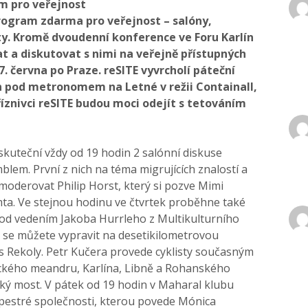
m pro veřejnost
program zdarma pro veřejnost – salóny,
ty. Kromě dvoudenní konference ve Foru Karlín
a diskutovat s nimi na veřejně přístupných
7. června po Praze. reSITE vyvrcholí páteční
in pod metronomem na Letné v režii Containall,
příznivci reSITE budou moci odejít s tetováním
uskuteční vždy od 19 hodin 2 salónní diskuse
blem. První z nich na téma migrujících znalostí a
moderovat Philip Horst, který si pozve Mimi
mta. Ve stejnou hodinu ve čtvrtek proběhne také
od vedením Jakoba Hurrleho z Multikulturního
n se můžete vypravit na desetikilometrovou
s Rekoly. Petr Kučera provede cyklisty současným
ického meandru, Karlína, Libně a Rohanského
ský most. V pátek od 19 hodin v Maharal klubu
pestré společnosti, kterou povede Mónica