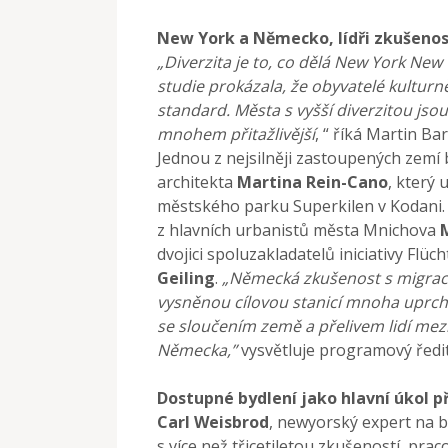
New York a Německo, lídři zkušenos
„Diverzita je to, co dělá New York New
studie prokázala, že obyvatelé kulturn
standard. Města s vyšší diverzitou jsou 
mnohem přitažlivější
, “ říká Martin Ba
Jednou z nejsilněji zastoupených zemí
architekta
Martina Rein-Cano
, který 
městského parku Superkilen v Kodani. 
z hlavních urbanistů města Mnichova
dvojici spoluzakladatelů iniciativy Fl
Geiling
.
„Německá zkušenost s migrací 
vysněnou cílovou stanicí mnoha uprchlí
se sloučením země a přelivem lidí m
Německa,”
vysvětluje programový řed
Dostupné bydlení jako hlavní úkol př
Carl Weisbrod
, newyorský expert na 
s více než třicetiletou zkušeností, pr