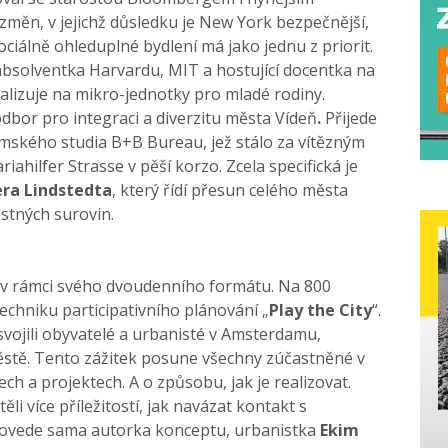
 změn, v jejichž důsledku je New York bezpečnější,
ciálně ohleduplné bydlení má jako jednu z priorit.
 absolventka Harvardu, MIT a hostující docentka na
alizuje na mikro-jednotky pro mladé rodiny.
í odbor pro integraci a diverzitu města Vídeň
.
Přijede
ského studia B+B Bureau, jež stálo za vítězným
ahilfer Strasse v pěší korzo.
Zcela specifická je
era Lindstedta
, který řídí přesun celého města
stných surovin.
u v rámci svého dvoudenního formátu. Na 800
techniku participativního plánování „
Play the City
“.
svojili obyvatelé a urbanisté v Amsterdamu,
stě. Tento zážitek posune všechny zúčastněné v
ech a projektech. A o způsobu, jak je realizovat.
těli více příležitostí, jak navázat kontakt s
 povede sama autorka konceptu, urbanistka
Ekim