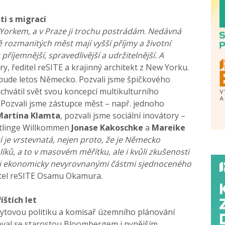
ti s migrací
 Yorkem, a v Praze ji trochu postrádám
.
Nedávná
ě rozmanitých měst mají vyšší příjmy a životní
příjemnější, spravedlivější a udržitelnější. A
rry, ředitel reSITE a krajinný architekt z New Yorku.
 bude letos Německo. Pozvali jsme špičkového
uchvátil svět svou koncepcí multikulturního
Pozvali jsme zástupce měst – např. jednoho
Martina Klamta
, pozvali jsme sociální inovátory –
üchtlinge Willkommen
Jonase
Kakoschke
a
Mareike
je vrstevnatá, nejen proto, že je Německo
ků, a to v masovém měřítku, ale i kvůli zkušenosti
ezi ekonomicky nevyrovnanými částmi sjednoceného
itel reSITE Osamu Okamura.
íštích let
bytovou politiku a komisař územního plánování
acoval se starostou Bloombergem i nynějším