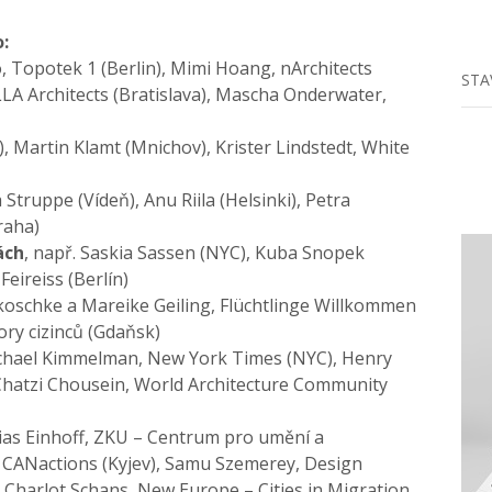
:
, Topotek 1 (Berlin), Mimi Hoang, nArchitects
STA
LLA Architects (Bratislava), Mascha Onderwater,
), Martin Klamt (Mnichov), Krister Lindstedt, White
a Struppe (Vídeň), Anu Riila (Helsinki), Petra
raha)
ách
, např. Saskia Sassen (NYC), Kuba Snopek
Feireiss (Berlín)
akoschke a Mareike Geiling, Flüchtlinge Willkommen
ory cizinců (Gdaňsk)
ichael Kimmelman, New York Times (NYC), Henry
n Chatzi Chousein, World Architecture Community
hias Einhoff, ZKU – Centrum pro umění a
, CANactions (Kyjev), Samu Szemerey, Design
 Charlot Schans, New Europe – Cities in Migration,