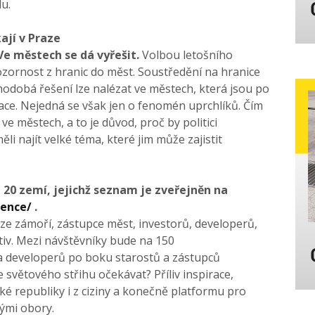
u.
ají v Praze
Ve městech se dá vyřešit.
Volbou letošního
pozornost z hranic do měst. Soustředění na hranice
hodobá řešení lze nalézat ve městech, která jsou po
grace. Nejedná se však jen o fenomén uprchlíků. Čím
 ve městech, a to je důvod, proč by politici
li najít velké téma, které jim může zajistit
 20 zemí, jejichž seznam je zveřejněn na
rence/
.
ze zámoří, zástupce měst, investorů, developerů,
ativ. Mezi návštěvníky bude na 150
 a developerů po boku starostů a zástupců
světového střihu očekávat? Příliv inspirace,
é republiky i z ciziny a konečně platformu pro
ými obory.