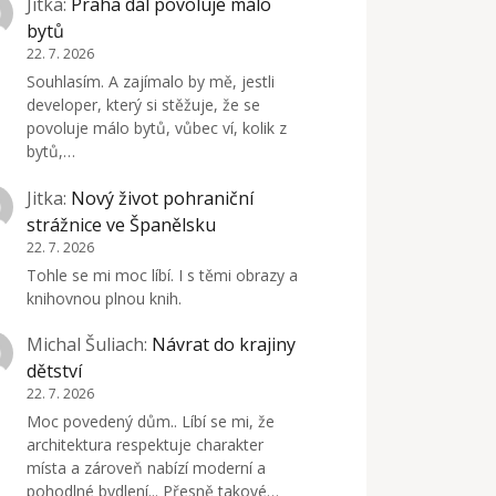
Jitka
:
Praha dál povoluje málo
bytů
22. 7. 2026
Souhlasím. A zajímalo by mě, jestli
developer, který si stěžuje, že se
povoluje málo bytů, vůbec ví, kolik z
bytů,…
Jitka
:
Nový život pohraniční
strážnice ve Španělsku
22. 7. 2026
Tohle se mi moc líbí. I s těmi obrazy a
knihovnou plnou knih.
Michal Šuliach
:
Návrat do krajiny
dětství
22. 7. 2026
Moc povedený dům.. Líbí se mi, že
architektura respektuje charakter
místa a zároveň nabízí moderní a
pohodlné bydlení... Přesně takové…