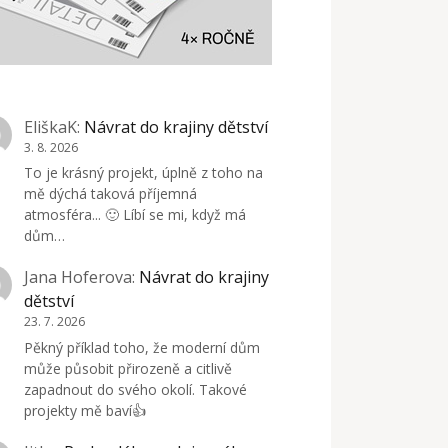
EliškaK
:
Návrat do krajiny dětství
3. 8. 2026
To je krásný projekt, úplně z toho na
mě dýchá taková příjemná
atmosféra... 🙂 Líbí se mi, když má
dům…
Jana Hoferova
:
Návrat do krajiny
dětství
23. 7. 2026
Pěkný příklad toho, že moderní dům
může působit přirozeně a citlivě
zapadnout do svého okolí. Takové
projekty mě baví👍