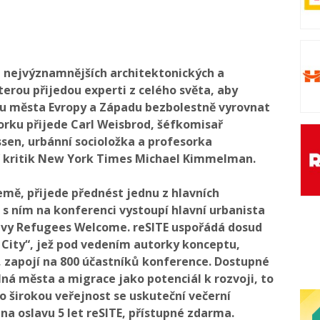
 z nejvýznamnějších architektonických a
terou přijedou experti z celého světa, aby
ou města Evropy a Západu bezbolestně vyrovnat
orku přijede Carl Weisbrod, šéfkomisař
sen, urbánní socioložka a profesorka
í kritik New York Times Michael Kimmelman.
mě, přijede přednést jednu z hlavních
s ním na konferenci vystoupí hlavní urbanista
ivy Refugees Welcome. reSITE uspořádá dosud
e City“, jež pod vedením autorky konceptu,
 zapojí na 800 účastníků konference. Dostupné
lná města a migrace jako potenciál k rozvoji, to
o širokou veřejnost se uskuteční večerní
 na oslavu 5 let reSITE, přístupné zdarma.