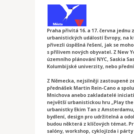
Praha přivítá 16. a 17. června jednu
urbanistických událostí Evropy, na k
přivezli
úspěšná řešení, jak se moh
s přílivem nových obyvatel. Z New Y
územního plánování NYC, Saskia Sas
Kolumbijské univerzity, nebo předn
Z Německa, nejsilněji zastoupené ze
přednášek Martin Rein-Cano a spolu 
Mnichova anebo zakladatelé iniciat
největší urbanistickou hru „Play th
urbanistky Ekim Tan z Amsterdamu,
bydlení, design pro udržitelná a odo
budou některá z klíčových témat. Pr
salóny, workshop, cyklojízda i párty