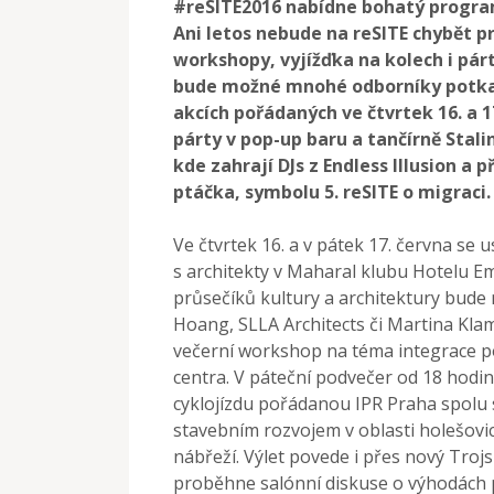
#reSITE2016
nabídne bohatý progra
Ani letos nebude na reSITE chybět 
workshopy, vyjížďka na kolech i pár
bude možné mnohé odborníky potkat 
akcích pořádaných ve čtvrtek 16. a 1
párty v pop-up baru a tančírně Stal
kde zahrají DJs z Endless Illusion a 
ptáčka, symbolu 5. reSITE o migraci.
Ve čtvrtek 16. a v pátek 17. června se 
s architekty v Maharal klubu Hotelu Em
průsečíků kultury a architektury bude 
Hoang, SLLA Architects či Martina Kla
večerní workshop na téma integrace p
centra. V páteční podvečer od 18 hodi
cyklojízdu pořádanou IPR Praha spolu 
stavebním rozvojem v oblasti holešov
nábřeží. Výlet povede i přes nový Troj
proběhne salónní diskuse o výhodách 