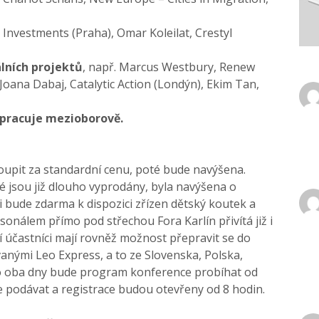
a Investments (Praha),
Omar Koleilat, Crestyl
álních projektů
, např. Marcus Westbury, Renew
 Joana Dabaj, Catalytic Action (Londýn), Ekim Tan,
a pracuje mezioborově.
upit za standardní cenu, poté bude navýšena.
é jsou již dlouho vyprodány, byla navýšena o
mi bude zdarma k dispozici zřízen dětský koutek a
sonálem přímo pod střechou Fora Karlín přivítá již i
í účastníci mají rovněž možnost přepravit se do
nými Leo Express, a to ze Slovenska, Polska,
Po oba dny bude program konference probíhat od
e podávat a registrace budou otevřeny od 8 hodin.