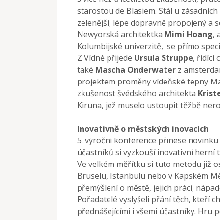
starostou de Blasiem. Stál u zásadních
zelenější, lépe dopravně propojený a so
Newyorská architektka
Mimi Hoang
,
Kolumbijské univerzitě,
se přímo speci
Z Vídně přijede
Ursula Struppe
, řídíc
také
Mascha Onderwater
z amsterdam
projektem proměny vídeňské tepny Mari
zkušenost švédského architekta
Krist
Kiruna, jež muselo ustoupit těžbě nero
Inovativně o městských inovacích
5. výroční konference přinese novink
účastníků si vyzkouší inovativní herní 
Ve velkém měřítku si tuto metodu již o
Bruselu, Istanbulu nebo v Kapském Mě
přemýšlení o městě, jejich práci, nápad
Pořadatelé vyslyšeli přání těch, kteří ch
přednášejícími i všemi účastníky. Hru