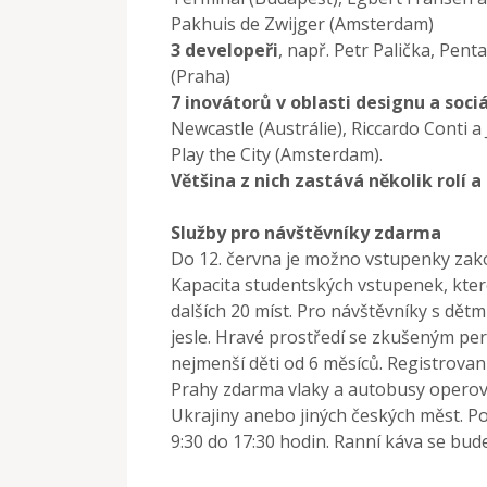
Pakhuis de Zwijger (Amsterdam)
3 developeři
, např. Petr Palička, Pent
(Praha)
7 inovátorů v oblasti designu a soci
Newcastle (Austrálie), Riccardo Conti a
Play the City (Amsterdam).
Většina z nich zastává několik rolí 
Služby pro návštěvníky zdarma
Do 12. června je možno vstupenky zako
Kapacita studentských vstupenek, kter
dalších 20 míst. Pro návštěvníky s dět
jesle. Hravé prostředí se zkušeným per
nejmenší děti od 6 měsíců. Registrovan
Prahy zdarma vlaky a autobusy operova
Ukrajiny anebo jiných českých měst. 
9:30 do 17:30 hodin. Ranní káva se bud