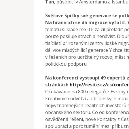
Tan
, působící v Amsterdamu a Istanbul
Světové špičky své generace se potk
Na hranicích se dá migrace vyfotit. 
tématu si klade reSITE za cíl přeladit 
pouze posiluje strach a nenávist. Dlou
tisíciletí přirozenými centry lidské mi
dál více mladých lidí generace Y chce žít
v řešeních pro udržitelný rozvoj měst mě
politickou podporu.
Na konferenci vystoupí 49 expertů z
stránkách
http://resite.cz/cs/confe
Očekáváme na 800 delegátů z Evropy i 
kreativních odvětví a občanských inici
nejvýznamnějších realitních investorů
občanského sektoru. Co od konference 
osvědčená řešení, nové kontakty z Česk
spolupráci a porozumění mezi příbuzn