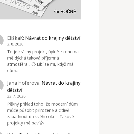
EliškaK
:
Návrat do krajiny dětství
3. 8. 2026
To je krásný projekt, úplně z toho na
mě dýchá taková příjemná
atmosféra... 🙂 Líbí se mi, když má
dům…
Jana Hoferova
:
Návrat do krajiny
dětství
23. 7. 2026
Pěkný příklad toho, že moderní dům
může působit přirozeně a citlivě
zapadnout do svého okolí. Takové
projekty mě baví👍