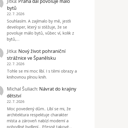
Jitka
:
Praha dál povoluje málo
bytů
22. 7. 2026
Souhlasím. A zajímalo by mě, jestli
developer, který si stěžuje, že se
povoluje málo bytů, vůbec ví, kolik z
bytů,…
Jitka
:
Nový život pohraniční
strážnice ve Španělsku
22. 7. 2026
Tohle se mi moc líbí. I s těmi obrazy a
knihovnou plnou knih.
Michal Šuliach
:
Návrat do krajiny
dětství
22. 7. 2026
Moc povedený dům.. Líbí se mi, že
architektura respektuje charakter
místa a zároveň nabízí moderní a
pohodlné bydlení... Přesně takové…