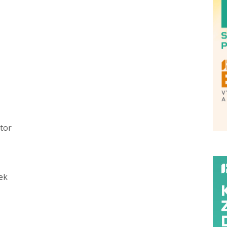
tor
ek