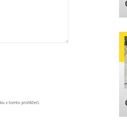
u v tomto prohlížeči.