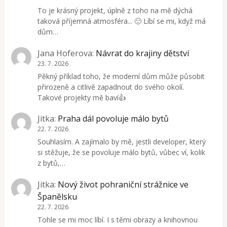
To je krásný projekt, úplně z toho na mě dýchá
taková příjemná atmosféra... 🙂 Líbí se mi, když má
dům…
Jana Hoferova
:
Návrat do krajiny dětství
23. 7. 2026
Pěkný příklad toho, že moderní dům může působit
přirozeně a citlivě zapadnout do svého okolí.
Takové projekty mě baví👍
Jitka
:
Praha dál povoluje málo bytů
22. 7. 2026
Souhlasím. A zajímalo by mě, jestli developer, který
si stěžuje, že se povoluje málo bytů, vůbec ví, kolik
z bytů,…
Jitka
:
Nový život pohraniční strážnice ve
Španělsku
22. 7. 2026
Tohle se mi moc líbí. I s těmi obrazy a knihovnou