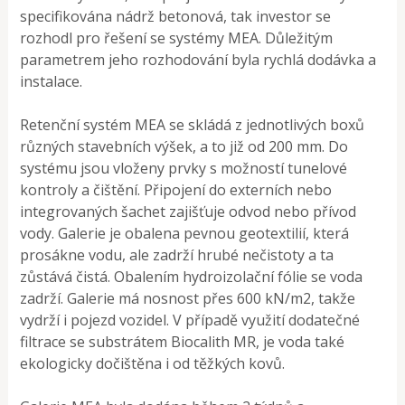
specifikována nádrž betonová, tak investor se
rozhodl pro řešení se systémy MEA. Důležitým
parametrem jeho rozhodování byla rychlá dodávka a
instalace.
Retenční systém MEA se skládá z jednotlivých boxů
různých stavebních výšek, a to již od 200 mm. Do
systému jsou vloženy prvky s možností tunelové
kontroly a čištění. Připojení do externích nebo
integrovaných šachet zajišťuje odvod nebo přívod
vody. Galerie je obalena pevnou geotextilií, která
prosákne vodu, ale zadrží hrubé nečistoty a ta
zůstává čistá. Obalením hydroizolační fólie se voda
zadrží. Galerie má nosnost přes 600 kN/m2, takže
vydrží i pojezd vozidel. V případě využití dodatečné
filtrace se substrátem Biocalith MR, je voda také
ekologicky dočištěna i od těžkých kovů.