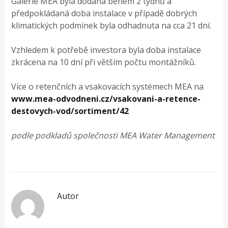
Galerie MEA byla dodána během 2 týdnů a
předpokládaná doba instalace v případě dobrých
klimatických podmínek byla odhadnuta na cca 21 dní.
Vzhledem k potřebě investora byla doba instalace
zkrácena na 10 dní při větším počtu montážníků.
Více o retenčních a vsakovacích systémech MEA na
www.mea-odvodneni.cz/vsakovani-a-retence-
destovych-vod/sortiment/42
podle podkladů společnosti MEA Water Management
Autor