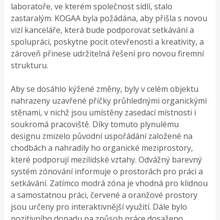
laboratoře, ve kterém společnost sídlí, stalo
zastaralým. KOGAA byla požádána, aby přišla s novou
vizí kanceláře, která bude podporovat setkávání a
spolupráci, poskytne pocit otevřenosti a kreativity, a
zároveň přinese udržitelná řešení pro novou firemní
strukturu.
Aby se dosáhlo kýžené změny, byly v celém objektu
nahrazeny uzavřené příčky průhlednými organickými
stěnami, v nichž jsou umístěny zasedací místnosti i
soukromá pracoviště. Díky tomuto plynulému
designu zmizelo původní uspořádání založené na
chodbách a nahradily ho organické meziprostory,
které podporují mezilidské vztahy. Odvážný barevný
systém zónování informuje o prostorách pro práci a
setkávání. Zatímco modrá zóna je vhodná pro klidnou
a samostatnou práci, červené a oranžové prostory
jsou určeny pro interaktivnější využití. Dále bylo
pozitivního dopadu na způsob práce dosaženo