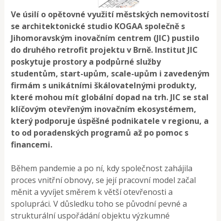
Ve úsilí o opětovné využití městských nemovitostí
se architektonické studio KOGAA společně s
Jihomoravským inovačním centrem (JIC) pustilo
do druhého retrofit projektu v Brně. Institut JIC
poskytuje prostory a podpůrné služby
studentům, start-upům, scale-upům i zavedeným
firmám s unikátními škálovatelnými produkty,
které mohou mít globální dopad na trh. JIC se stal
klíčovým otevřeným inovačním ekosystémem,
který podporuje úspěšné podnikatele v regionu, a
to od poradenských programů až po pomoc s
financemi.
Během pandemie a po ní, kdy společnost zahájila
proces vnitřní obnovy, se její pracovní model začal
měnit a vyvíjet směrem k větší otevřenosti a
spolupráci. V důsledku toho se původní pevné a
strukturální uspořádání objektu výzkumné