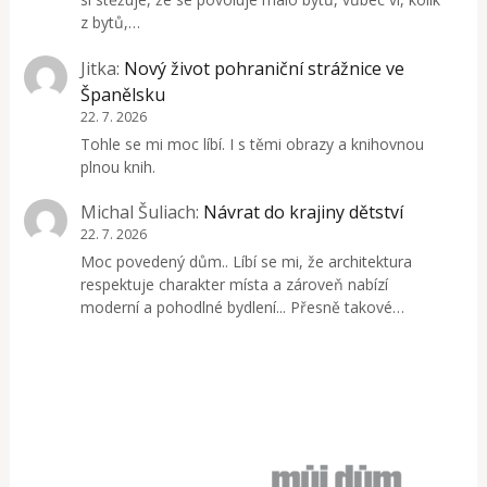
z bytů,…
Jitka
:
Nový život pohraniční strážnice ve
Španělsku
22. 7. 2026
Tohle se mi moc líbí. I s těmi obrazy a knihovnou
plnou knih.
Michal Šuliach
:
Návrat do krajiny dětství
22. 7. 2026
Moc povedený dům.. Líbí se mi, že architektura
respektuje charakter místa a zároveň nabízí
moderní a pohodlné bydlení... Přesně takové…