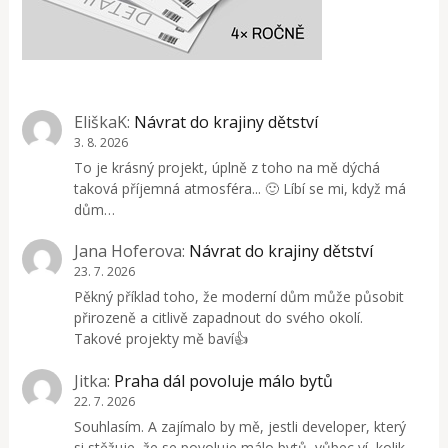
EliškaK
:
Návrat do krajiny dětství
3. 8. 2026
To je krásný projekt, úplně z toho na mě dýchá
taková příjemná atmosféra... 🙂 Líbí se mi, když má
dům…
Jana Hoferova
:
Návrat do krajiny dětství
23. 7. 2026
Pěkný příklad toho, že moderní dům může působit
přirozeně a citlivě zapadnout do svého okolí.
Takové projekty mě baví👍
Jitka
:
Praha dál povoluje málo bytů
22. 7. 2026
Souhlasím. A zajímalo by mě, jestli developer, který
si stěžuje, že se povoluje málo bytů, vůbec ví, kolik