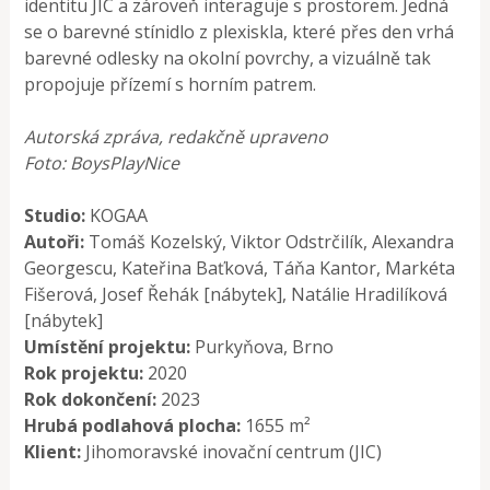
identitu JIC a zároveň interaguje s prostorem. Jedná
se o barevné stínidlo z plexiskla, které přes den vrhá
barevné odlesky na okolní povrchy, a vizuálně tak
propojuje přízemí s horním patrem.
Autorská zpráva, redakčně upraveno
Foto: BoysPlayNice
Studio:
KOGAA
Autoři:
Tomáš Kozelský, Viktor Odstrčilík, Alexandra
Georgescu, Kateřina Baťková, Táňa Kantor, Markéta
Fišerová, Josef Řehák [nábytek], Natálie Hradilíková
[nábytek]
Umístění projektu:
Purkyňova, Brno
Rok projektu:
2020
Rok dokončení:
2023
Hrubá podlahová plocha:
1655 m²
Klient:
Jihomoravské inovační centrum (JIC)