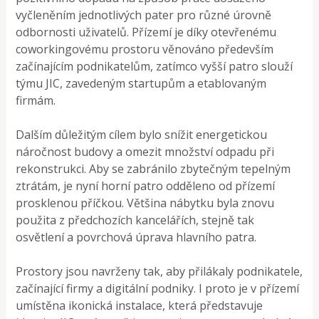
vyčleněním jednotlivých pater pro různé úrovně
odbornosti uživatelů. Přízemí je díky otevřenému
coworkingovému prostoru věnováno především
začínajícím podnikatelům, zatímco vyšší patro slouží
týmu JIC, zavedeným startupům a etablovaným
firmám.
Dalším důležitým cílem bylo snížit energetickou
náročnost budovy a omezit množství odpadu při
rekonstrukci. Aby se zabránilo zbytečným tepelným
ztrátám, je nyní horní patro odděleno od přízemí
prosklenou příčkou. Většina nábytku byla znovu
použita z předchozích kancelářích, stejně tak
osvětlení a povrchová úprava hlavního patra.
Prostory jsou navrženy tak, aby přilákaly podnikatele,
začínající firmy a digitální podniky. I proto je v přízemí
umístěna ikonická instalace, která představuje