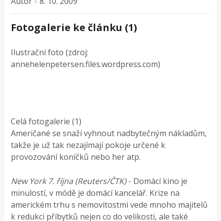
Autor
8. 10. 2009
×
Fotogalerie ke článku (1)
Ilustrační foto (zdroj:
annehelenpetersen.files.wordpress.com)
Celá fotogalerie (1)
Američané se snaží vyhnout nadbytečným nákladům,
takže je už tak nezajímají pokoje určené k
provozování koníčků nebo her atp.
New York 7. října (Reuters/ČTK)
- Domácí kino je
minulostí, v módě je domácí kancelář. Krize na
americkém trhu s nemovitostmi vede mnoho majitelů
k redukci příbytků nejen co do velikosti, ale také