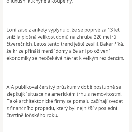
o luxusní kuchyně a koupelny.
Loni zase z ankety vyplynulo, že se poprvé za 13 let
snížila plošná velikost domů na zhruba 220 metrů
čtverečních. Letos tento trend ještě zesílil. Baker říká,
že krize přináší menší domy a že ani po oživení
ekonomiky se neočekává návrat k velkým rezidencím.
AIA publikoval čerstvý průzkum v době postupně se
zlepšující situace na americkém trhu s nemovitostmi.
Také architektonické firmy se pomalu začínají zvedat
z finančního propadu, který byl nejnižší v poslední
čtvrtině loňského roku.