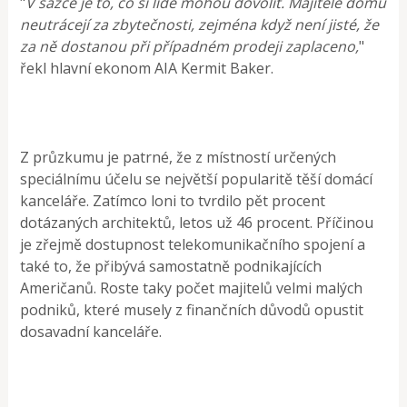
"
V sázce je to, co si lidé mohou dovolit. Majitelé domů
neutrácejí za zbytečnosti, zejména když není jisté, že
za ně dostanou při případném prodeji zaplaceno,
"
řekl hlavní ekonom AIA Kermit Baker.
Z průzkumu je patrné, že z místností určených
speciálnímu účelu se největší popularitě těší domácí
kanceláře. Zatímco loni to tvrdilo pět procent
dotázaných architektů, letos už 46 procent. Příčinou
je zřejmě dostupnost telekomunikačního spojení a
také to, že přibývá samostatně podnikajících
Američanů. Roste taky počet majitelů velmi malých
podniků, které musely z finančních důvodů opustit
dosavadní kanceláře.