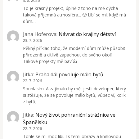
3. 8. 2026
To je krásný projekt, úplně z toho na mě dýchá
taková příjemná atmosféra... 🙂 Líbí se mi, když má
dům…
Jana Hoferova
:
Návrat do krajiny dětství
23. 7. 2026
Pěkný příklad toho, že moderní dům může působit
přirozeně a citlivě zapadnout do svého okolí.
Takové projekty mě baví👍
Jitka
:
Praha dál povoluje málo bytů
22. 7. 2026
Souhlasím. A zajímalo by mě, jestli developer, který
si stěžuje, že se povoluje málo bytů, vůbec ví, kolik
z bytů,…
Jitka
:
Nový život pohraniční strážnice ve
Španělsku
22. 7. 2026
Tohle se mi moc líbí. I s těmi obrazy a knihovnou