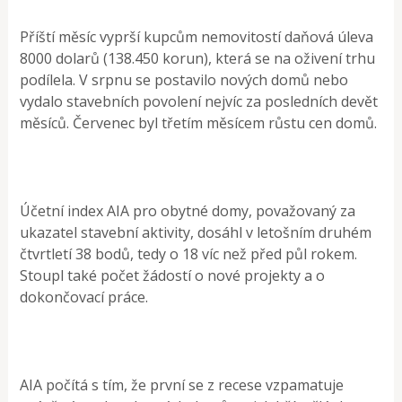
Příští měsíc vyprší kupcům nemovitostí daňová úleva
8000 dolarů (138.450 korun), která se na oživení trhu
podílela. V srpnu se postavilo nových domů nebo
vydalo stavebních povolení nejvíc za posledních devět
měsíců. Červenec byl třetím měsícem růstu cen domů.
Účetní index AIA pro obytné domy, považovaný za
ukazatel stavební aktivity, dosáhl v letošním druhém
čtvrtletí 38 bodů, tedy o 18 víc než před půl rokem.
Stoupl také počet žádostí o nové projekty a o
dokončovací práce.
AIA počítá s tím, že první se z recese vzpamatuje