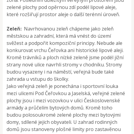
zóna. Posledním důležitým veřejným prostorem jsou
zelené plochy pod opěrnou zdí podél lipové aleje,
které rozšiřují prostor aleje o další terénní úroveň.
Zeleň:
Navrhovanou zeleň chápeme jako zeleň
městskou a zahradní, která má vnést do území
svěžest a podpořit kompoziční principy. Nebude ale
konkurovat vrchu Čeřovka ani historické lipové aleji.
Kromě trávníků a ploch nízké zeleně jsme podél jižní
strany nové ulice navrhli stromy v chodníku. Stromy
budou vysazeny i na náměstí, veřejná bude také
zahrada u vstupu do školky.
Jako veřejná zeleň je ponechána i sportovní louka
mezi ulicemi Pod Čeřovkou a Jaselská, veřejné zelené
plochy jsou i mezi vozovkou v ulici Československé
armády a průčelím bytových domů. Kromě toho
budou polosoukromé zelené plochy mezi bytovými
domy, sdílené jejich obyvateli. U zahrad rodinných
domů jsou stanoveny plošné limity pro zastavěnou