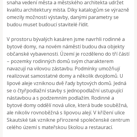
snaha vedení města a městského architekta udržet
kvalitu architektury místa. Díky katalogům se výrazně
omezily možnosti výstavby, danými parametry se
budou muset budoucí stavitelé řídit.
V prostoru bývalých kasáren jsme navrhli rodinné a
bytové domy, na novém náměstí budou dva objekty
občanské vybavenosti. Území je rozděleno do tří částí
– pozemky rodinných domů svým charakterem
navazují na vilovou zástavbu. Podmínky umožňují
realizovat samostatné domy a několik dvojdomů. U
lipové aleje vzniknou dvě řady bytových domů. Jedná
se o čtyřpodlažní stavby s jednopodlažní ustupující
nástavbou a s podzemním podlažím. Rodinné a
bytové domy oddělí nová ulice, která bude souběžná,
ale nikoliv rovnoběžná s lipovou alejí. V křížení ulice
Skautské tak vznikne přirozené společenské centrum
celého území s mateřskou školou a restaurací.