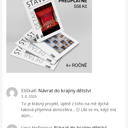
EliškaK
:
Návrat do krajiny dětství
3. 8. 2026
To je krásný projekt, úplně z toho na mě dýchá
taková příjemná atmosféra... 🙂 Líbí se mi, když má
dům…
Jana Hoferova
:
Návrat do krajiny dětství