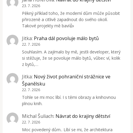
23. 7. 2026
Pěkný příklad toho, že moderní dům může působit
přirozeně a citlivě zapadnout do svého okolí.
Takové projekty mě baví👍
Jitka
:
Praha dál povoluje málo bytů
22. 7. 2026
Souhlasím. A zajímalo by mě, jestli developer, který
si stěžuje, že se povoluje málo bytů, vůbec ví, kolik
z bytů,…
Jitka
:
Nový život pohraniční strážnice ve
Španělsku
22. 7. 2026
Tohle se mi moc líbí. I s těmi obrazy a knihovnou
plnou knih.
Michal Šuliach
:
Návrat do krajiny dětství
22. 7. 2026
Moc povedený dům.. Líbí se mi, že architektura