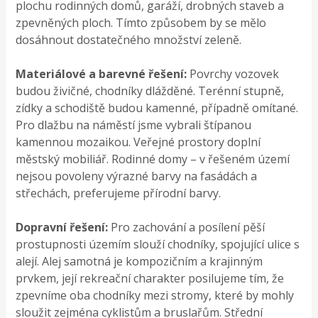
plochu rodinných domů, garáží, drobných staveb a
zpevněných ploch. Tímto způsobem by se mělo
dosáhnout dostatečného množství zeleně.
Materiálové a barevné řešení:
Povrchy vozovek
budou živičné, chodníky dlážděné. Terénní stupně,
zídky a schodiště budou kamenné, případně omítané.
Pro dlažbu na náměstí jsme vybrali štípanou
kamennou mozaikou. Veřejné prostory doplní
městský mobiliář. Rodinné domy – v řešeném území
nejsou povoleny výrazné barvy na fasádách a
střechách, preferujeme přírodní barvy.
Dopravní řešení:
Pro zachování a posílení pěší
prostupnosti územím slouží chodníky, spojující ulice s
alejí. Alej samotná je kompozičním a krajinným
prvkem, její rekreační charakter posilujeme tím, že
zpevníme oba chodníky mezi stromy, které by mohly
sloužit zejména cyklistům a bruslařům. Střední