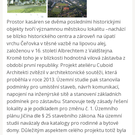
Prostor kasáren se dvěma posledními historickými
objekty tvoří významnou městskou lokalitu –nachází
se blízko historického centra a zároveň na úpatí
vrchu Čeřovka v těsné vazbě na lipovou alej,
založenou v 16. století Albrechtem z Valdštejna.
Kromě toho je v blízkosti hodnotná vilová zástavba z
období první republiky. Projekt ateliéru Cuboid
Architekti zvítězil v architektonické soutěži, která
proběhla v roce 2013. Územní studie pak stanovila
podmínky pro umístění staveb, návrh komunikací,
napojení na inženýrské sítě a stanovení základních
podmínek pro zástavbu. Stanovuje tedy zásady řešení
lokality a je podkladem pro změnu č. 1. Územního
plánu Jičína dle § 25 stavebního zákona. Na územní
studii navázaly dva katalogy pro rodinné a bytové
domy. Důležitým aspektem celého projektu totiž byla