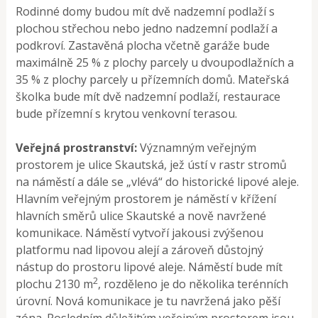
Rodinné domy budou mít dvě nadzemní podlaží s
plochou střechou nebo jedno nadzemní podlaží a
podkroví. Zastavěná plocha včetně garáže bude
maximálně 25 % z plochy parcely u dvoupodlažních a
35 % z plochy parcely u přízemních domů. Mateřská
školka bude mít dvě nadzemní podlaží, restaurace
bude přízemní s krytou venkovní terasou.
Veřejná prostranství:
Významným veřejným
prostorem je ulice Skautská, jež ústí v rastr stromů
na náměstí a dále se „vlévá“ do historické lipové aleje.
Hlavním veřejným prostorem je náměstí v křížení
hlavních směrů ulice Skautské a nově navržené
komunikace. Náměstí vytvoří jakousi zvýšenou
platformu nad lipovou alejí a zároveň důstojný
nástup do prostoru lipové aleje. Náměstí bude mít
2
plochu 2130 m
, rozděleno je do několika terénních
úrovní. Nová komunikace je tu navržená jako pěší