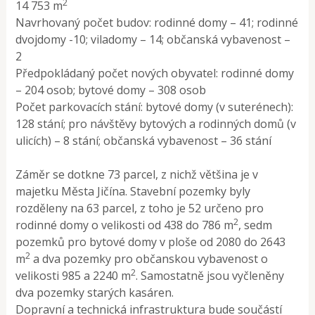
2
14 753 m
Navrhovaný počet budov: rodinné domy – 41; rodinné
dvojdomy -10; viladomy – 14; občanská vybavenost –
2
Předpokládaný počet nových obyvatel: rodinné domy
– 204 osob; bytové domy – 308 osob
Počet parkovacích stání: bytové domy (v suterénech):
128 stání; pro návštěvy bytových a rodinných domů (v
ulicích) – 8 stání; občanská vybavenost – 36 stání
Záměr se dotkne 73 parcel, z nichž většina je v
majetku Města Jičína. Stavební pozemky byly
rozděleny na 63 parcel, z toho je 52 určeno pro
2
rodinné domy o velikosti od 438 do 786 m
, sedm
pozemků pro bytové domy v ploše od 2080 do 2643
2
m
a dva pozemky pro občanskou vybavenost o
2
velikosti 985 a 2240 m
. Samostatně jsou vyčleněny
dva pozemky starých kasáren.
Dopravní a technická infrastruktura bude součástí