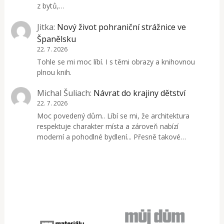
z bytů,…
Jitka
:
Nový život pohraniční strážnice ve
Španělsku
22. 7. 2026
Tohle se mi moc líbí. I s těmi obrazy a knihovnou
plnou knih.
Michal Šuliach
:
Návrat do krajiny dětství
22. 7. 2026
Moc povedený dům.. Líbí se mi, že architektura
respektuje charakter místa a zároveň nabízí
moderní a pohodlné bydlení... Přesně takové…