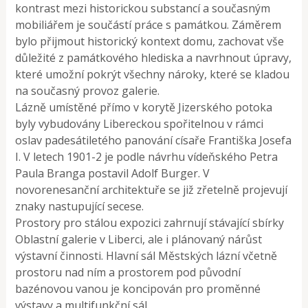
kontrast mezi historickou substancí a současným
mobiliářem je součástí práce s památkou. Záměrem
bylo přijmout historický kontext domu, zachovat vše
důležité z památkového hlediska a navrhnout úpravy,
které umožní pokrýt všechny nároky, které se kladou
na současný provoz galerie.
Lázně umístěné přímo v korytě Jizerského potoka
byly vybudovány Libereckou spořitelnou v rámci
oslav padesátiletého panování císaře Františka Josefa
I. V letech 1901-2 je podle návrhu vídeňského Petra
Paula Branga postavil Adolf Burger. V
novorenesanční architektuře se již zřetelně projevují
znaky nastupující secese.
Prostory pro stálou expozici zahrnují stávající sbírky
Oblastní galerie v Liberci, ale i plánovaný nárůst
výstavní činnosti. Hlavní sál Městských lázní včetně
prostoru nad ním a prostorem pod původní
bazénovou vanou je koncipován pro proměnné
výstavy a multifunkční sál.