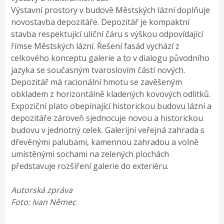
Výstavní prostory v budově Městských lázní doplňuje
novostavba depozitáře. Depozitář je kompaktní
stavba respektující uliční čáru s výškou odpovídající
římse Městských lázní. Řešení fasád vychází z
celkového konceptu galerie a to v dialogu původního
jazyka se současným tvaroslovím částí nových.
Depozitář má racionální hmotu se zavěšeným
obkladem z horizontálně kladených kovových odlitků.
Expoziční plato obepínající historickou budovu lázní a
depozitáře zároveň sjednocuje novou a historickou
budovu v jednotný celek. Galerijní veřejná zahrada s
dřevěnými palubami, kamennou zahradou a volně
umístěnými sochami na zelených plochách
představuje rozšíření galerie do exteriéru.
Autorská zpráva
Foto: Ivan Němec