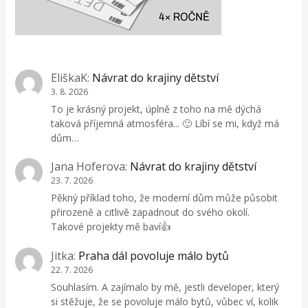
EliškaK
:
Návrat do krajiny dětství
3. 8. 2026
To je krásný projekt, úplně z toho na mě dýchá
taková příjemná atmosféra... 🙂 Líbí se mi, když má
dům…
Jana Hoferova
:
Návrat do krajiny dětství
23. 7. 2026
Pěkný příklad toho, že moderní dům může působit
přirozeně a citlivě zapadnout do svého okolí.
Takové projekty mě baví👍
Jitka
:
Praha dál povoluje málo bytů
22. 7. 2026
Souhlasím. A zajímalo by mě, jestli developer, který
si stěžuje, že se povoluje málo bytů, vůbec ví, kolik