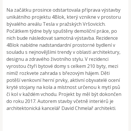
Na začátku prosince odstartovala příprava výstavby
unikátního projektu 4Blok, který vznikne v prostoru
bývalého areálu Tesla v pražských Vršovicích.
Počátkem týdne byly spuštěny demoliční práce, po
nich bude následovat samotná výstavba. Rezidence
4Blok nabídne nadstandardní prostorné bydlení v
souladu s nejnovějšími trendy v oblasti architektury,
designu a zdravého životního stylu. V rezidenci
vyrostou čtyři bytové domy s celkem 210 byty, mezi
nimiž rozkvete zahrada s březovým hájem. Děti
potěší venkovní herní prvky, aktivní obyvatelé ocení
kryté stojany na kola a místnost určenou k mytí psů
či kol v každém vchodu. Projekt by měl být dokončen
do roku 2017. Autorem stavby včetně interiérů je
architektonická kancelář David Chmelař architekti.