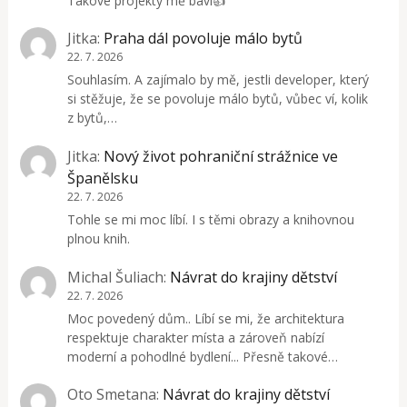
Takové projekty mě baví👍
Jitka
:
Praha dál povoluje málo bytů
22. 7. 2026
Souhlasím. A zajímalo by mě, jestli developer, který
si stěžuje, že se povoluje málo bytů, vůbec ví, kolik
z bytů,…
Jitka
:
Nový život pohraniční strážnice ve
Španělsku
22. 7. 2026
Tohle se mi moc líbí. I s těmi obrazy a knihovnou
plnou knih.
Michal Šuliach
:
Návrat do krajiny dětství
22. 7. 2026
Moc povedený dům.. Líbí se mi, že architektura
respektuje charakter místa a zároveň nabízí
moderní a pohodlné bydlení... Přesně takové…
Oto Smetana
:
Návrat do krajiny dětství