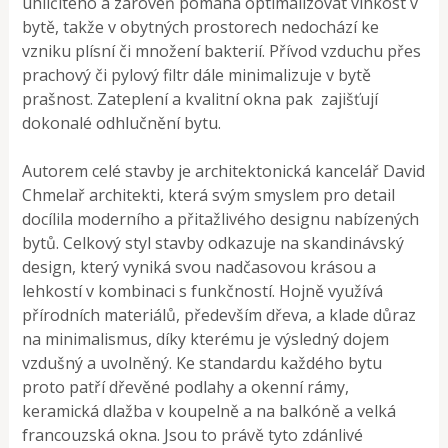
uhličitého a zároveň pomáhá optimalizovat vlhkost v
bytě, takže v obytných prostorech nedochází ke
vzniku plísní či množení bakterií. Přívod vzduchu přes
prachový či pylový filtr dále minimalizuje v bytě
prašnost. Zateplení a kvalitní okna pak zajišťují
dokonalé odhlučnění bytu.
Autorem celé stavby je architektonická kancelář David
Chmelař architekti, která svým smyslem pro detail
docílila moderního a přitažlivého designu nabízených
bytů. Celkový styl stavby odkazuje na skandinávský
design, který vyniká svou nadčasovou krásou a
lehkostí v kombinaci s funkčností. Hojně využívá
přírodních materiálů, především dřeva, a klade důraz
na minimalismus, díky kterému je výsledný dojem
vzdušný a uvolněný. Ke standardu každého bytu
proto patří dřevěné podlahy a okenní rámy,
keramická dlažba v koupelně a na balkóně a velká
francouzská okna. Jsou to právě tyto zdánlivé