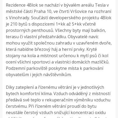
Rezidence 4Blok se nachází v bývalém areálu Tesla v
městské části Praha 10, ve čtvrti Vršovice na rozhraní
s Vinohrady. Součástí developerského projektu 4Blok
je 210 bytů s dispozicemi 1+kk až 5+kk včetně
prostorných penthousů. Všechny byty mají balkón,
terasu či vlastní předzahrádku. Obyvatelé navíc
mohou využít společnou zahradu v uzavřeném dvoře,
která nabídne březový háj a herní prvky. Kryté
stojany na kola a místnost určenou k mytí psů či kol
ocení všichni sportovci a vlastníci domácích mazlíčků.
Podzemní parkoviště poskytne místa k parkování
obyvatelům i jejich návštěvníkům.
Díky zateplení a řízenému větrání je v jednotlivých
bytech komfortní klima. Vzduch odváděný z místností
předává své teplo v rekuperačním výměníku vzduchu
čerstvému. Při řízeném větrání proudí do bytu
neustále čerstvý vzduch snižující koncentraci oxidu