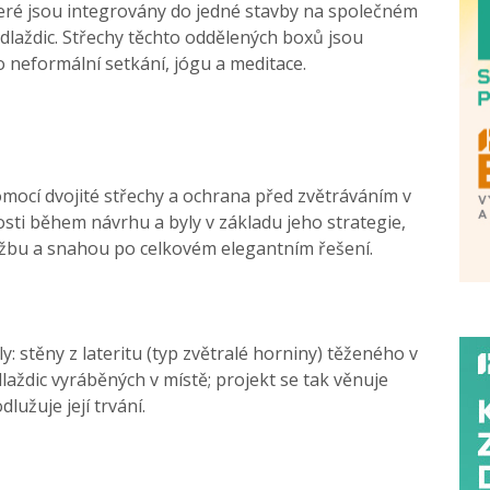
eré jsou integrovány do jedné stavby na společném
dlaždic. Střechy těchto oddělených boxů jsou
o neformální setkání, jógu a meditace.
omocí dvojité střechy a ochrana před zvětráváním v
osti během návrhu a byly v základu jeho strategie,
žbu a snahou po celkovém elegantním řešení.
y: stěny z lateritu (typ zvětralé horniny) těženého v
laždic vyráběných v místě; projekt se tak věnuje
dlužuje její trvání.