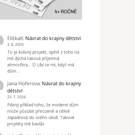
EliškaK
:
Návrat do krajiny dětství
3. 8. 2026
To je krásný projekt, úplně z toho na
mě dýchá taková příjemná
atmosféra... 🙂 Líbí se mi, když má
dům…
Jana Hoferova
:
Návrat do krajiny
dětství
23. 7. 2026
Pěkný příklad toho, že moderní dům
může působit přirozeně a citlivě
zapadnout do svého okolí. Takové
projekty mě baví👍