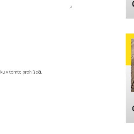
u v tomto prohlížeči.