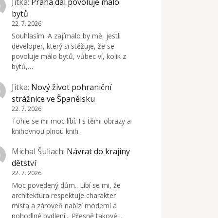
Jitka
:
Praha dál povoluje málo
bytů
22. 7. 2026
Souhlasím. A zajímalo by mě, jestli
developer, který si stěžuje, že se
povoluje málo bytů, vůbec ví, kolik z
bytů,…
Jitka
:
Nový život pohraniční
strážnice ve Španělsku
22. 7. 2026
Tohle se mi moc líbí. I s těmi obrazy a
knihovnou plnou knih.
Michal Šuliach
:
Návrat do krajiny
dětství
22. 7. 2026
Moc povedený dům.. Líbí se mi, že
architektura respektuje charakter
místa a zároveň nabízí moderní a
pohodlné bydlení... Přesně takové…