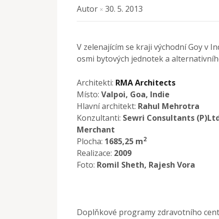
Autor
30. 5. 2013
×
V zelenajícím se kraji východní Goy v I
osmi bytových jednotek a alternativníh
Architekti:
RMA Architects
Místo:
Valpoi, Goa, Indie
Hlavní architekt:
Rahul Mehrotra
Konzultanti:
Sewri Consultants (P)Ltd
Merchant
2
Plocha:
1685,25 m
Realizace:
2009
Foto:
Romil Sheth, Rajesh Vora
Doplňkové programy zdravotního centr