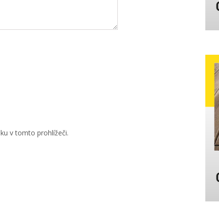
u v tomto prohlížeči.