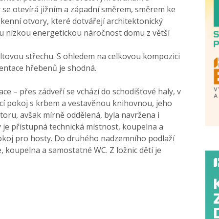
 se otevírá jižním a západní směrem, směrem ke
enní otvory, které dotvářejí architektonický
u nízkou energetickou náročnost domu z větší
ltovou střechu. S ohledem na celkovou kompozici
ientace hřebenů je shodná.
e – přes zádveří se vchází do schodišťové haly, v
í pokoj s krbem a vestavěnou knihovnou, jeho
ostoru, avšak mírně oddělená, byla navržena i
y je přístupná technická místnost, koupelna a
pokoj pro hosty. Do druhého nadzemního podlaží
ce, koupelna a samostatné WC. Z ložnic dětí je