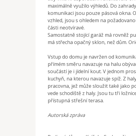
maximálně využilo výhledů. Do zahrady
komunikaci jsou pouze pásová okna. Ok
vzhled, jsou s ohledem na požadovano
části neotvíravé.
Samostatně stojící garáž má rovněž pu
má střecha opačný sklon, než dům. Or
Vstup do domu je navržen od komunikac
přímém směru navazuje na halu obývac
součástí je i jídelní kout. V jednom pr
kuchyň, na kterou navazuje spíž. Z hal
pracovna, jež může sloužit také jako 
vede schodiště z haly. Jsou tu tři ložni
přístupná střešní terasa.
Autorská zpráva