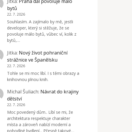
Jitka
:
Praha dál povoluje málo
bytů
22. 7. 2026
Souhlasím. A zajímalo by mě, jestli
developer, který si stěžuje, že se
povoluje málo bytů, vůbec ví, kolik z
bytů,…
Jitka
:
Nový život pohraniční
strážnice ve Španělsku
22. 7. 2026
Tohle se mi moc líbí. I s těmi obrazy a
knihovnou plnou knih.
Michal Šuliach
:
Návrat do krajiny
dětství
22. 7. 2026
Moc povedený dům.. Líbí se mi, že
architektura respektuje charakter
místa a zároveň nabízí moderní a
pohodlné bydlení... Přesně takové…