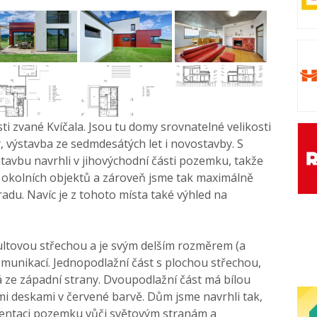
sti zvané Kvíčala. Jsou tu domy srovnatelné velikosti
 výstavba ze sedmdesátých let i novostavby. S
avbu navrhli v jihovýchodní části pozemku, takže
 okolních objektů a zároveň jsme tak maximálně
radu. Navíc je z tohoto místa také výhled na
ultovou střechou a je svým delším rozměrem (a
unikací. Jednopodlažní část s plochou střechou,
éhá ze západní strany. Dvoupodlažní část má bílou
mi deskami v červené barvě. Dům jsme navrhli tak,
rientaci pozemku vůči světovým stranám a