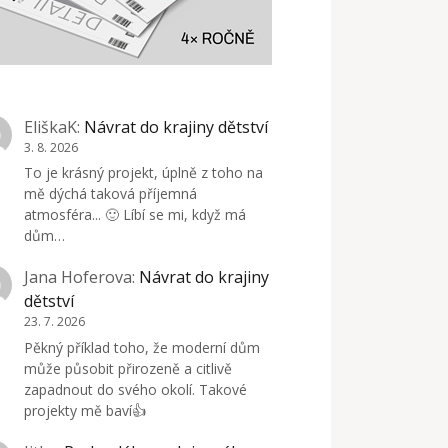
EliškaK
:
Návrat do krajiny dětství
3. 8. 2026
To je krásný projekt, úplně z toho na
mě dýchá taková příjemná
atmosféra... 🙂 Líbí se mi, když má
dům…
Jana Hoferova
:
Návrat do krajiny
dětství
23. 7. 2026
Pěkný příklad toho, že moderní dům
může působit přirozeně a citlivě
zapadnout do svého okolí. Takové
projekty mě baví👍