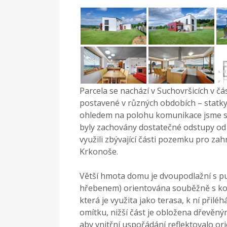
Parcela se nachází v Suchovršicích v čá
postavené v různých obdobích – statky,
ohledem na polohu komunikace jsme st
byly zachovány dostatečné odstupy od
využili zbývající části pozemku pro zah
Krkonoše.
Větší hmota domu je dvoupodlažní s p
hřebenem) orientována souběžně s kom
která je využita jako terasa, k ní přil
omítku, nižší část je obložena dřevěný
aby vnitřní uspořádání reflektovalo o