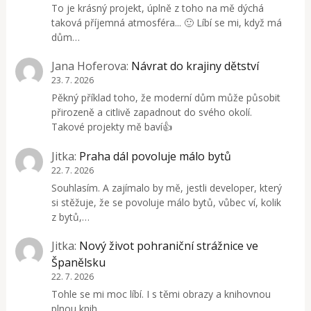
To je krásný projekt, úplně z toho na mě dýchá
taková příjemná atmosféra... 🙂 Líbí se mi, když má
dům…
Jana Hoferova
:
Návrat do krajiny dětství
23. 7. 2026
Pěkný příklad toho, že moderní dům může působit
přirozeně a citlivě zapadnout do svého okolí.
Takové projekty mě baví👍
Jitka
:
Praha dál povoluje málo bytů
22. 7. 2026
Souhlasím. A zajímalo by mě, jestli developer, který
si stěžuje, že se povoluje málo bytů, vůbec ví, kolik
z bytů,…
Jitka
:
Nový život pohraniční strážnice ve
Španělsku
22. 7. 2026
Tohle se mi moc líbí. I s těmi obrazy a knihovnou
plnou knih.