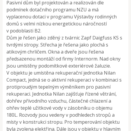
Pasivní dům byl projektován a realizován dle
podmínek dotačního programu NZU a má
vyplacenou dotaci v programu Výstavby rodinných
domů s velmi nízkou energetickou náročností
v podoblasti B2.
Dům je řešen jako zděný z tvárnic Zapf Daigfuss KS s
tvrdými stropy. Střecha je řešena jako plochá s
atikovým chrličem. Okna a dveře jsou řešena
předsazenou montáží od firmy Internorm. Nad okny
jsou umístěny podomítkové exteriérové žaluzie.
V objektu je umístěna rekuperační jednotka Nilan
Compact, jedná se o aktivní rekuperaci v kombinaci s
protiproudým tepelným výměníkem pro pasivní
rekuperaci. Jednotka Nilan zajišťuje řízené větrání,
dohřev přívodního vzduchu, částečné chlazení a
ohřev teplé užitkové vody v zásobníku o objemu
180L. Rozvody jsou vedeny v podhledech stropů a
místy v konstrukci stropu. Pro temperování objektu
byla zvolena elektřina. Dále jsou v objektu v hlavním