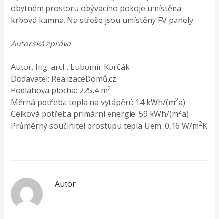
obytném prostoru obývacího pokoje umístěna
krbová kamna. Na střeše jsou umístěny FV panely
Autorská zpráva
Autor: Ing. arch. Lubomír Korčák
Dodavatel: RealizaceDomů.cz
2
Podlahová plocha: 225,4 m
2
Měrná potřeba tepla na vytápění: 14 kWh/(m
a)
2
Celková potřeba primární energie: 59 kWh/(m
a)
2
Průměrný součinitel prostupu tepla Uem: 0,16 W/m
K
Autor