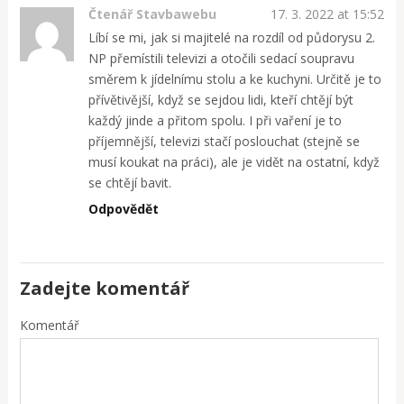
Čtenář Stavbawebu
17. 3. 2022 at 15:52
Líbí se mi, jak si majitelé na rozdíl od půdorysu 2.
NP přemístili televizi a otočili sedací soupravu
směrem k jídelnímu stolu a ke kuchyni. Určitě je to
přívětivější, když se sejdou lidi, kteří chtějí být
každý jinde a přitom spolu. I při vaření je to
příjemnější, televizi stačí poslouchat (stejně se
musí koukat na práci), ale je vidět na ostatní, když
se chtějí bavit.
Odpovědět
Zadejte komentář
Komentář