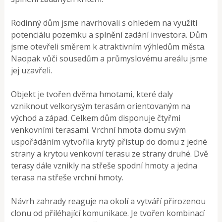
Rodinný dům jsme navrhovali s ohledem na využití
potenciálu pozemku a splnění zadání investora. Dům
jsme otevřeli směrem k atraktivním výhledům města.
Naopak vůči sousedům a průmyslovému areálu jsme
jej uzavřeli.
Objekt je tvořen dvěma hmotami, které daly
vzniknout velkorysým terasám orientovaným na
východ a západ. Celkem dům disponuje čtyřmi
venkovními terasami. Vrchní hmota domu svým
uspořádáním vytvořila krytý přístup do domu z jedné
strany a krytou venkovní terasu ze strany druhé. Dvě
terasy dále vznikly na střeše spodní hmoty a jedna
terasa na střeše vrchní hmoty.
Návrh zahrady reaguje na okolí a vytváří přirozenou
clonu od přiléhající komunikace. Je tvořen kombinací