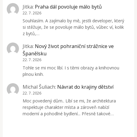
Jitka
:
Praha dál povoluje málo bytů
22. 7. 2026
Souhlasím. A zajímalo by mě, jestli developer, který
si stěžuje, že se povoluje málo bytů, vůbec ví, kolik
z bytů,…
Jitka
:
Nový život pohraniční strážnice ve
Španělsku
22. 7. 2026
Tohle se mi moc líbí. I s těmi obrazy a knihovnou
plnou knih.
Michal Šuliach
:
Návrat do krajiny dětství
22. 7. 2026
Moc povedený dům.. Líbí se mi, že architektura
respektuje charakter místa a zároveň nabízí
moderní a pohodlné bydlení... Přesně takové…