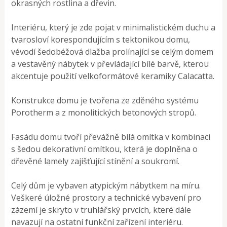
okrasných rostlina a dřevin.
Interiéru, který je zde pojat v minimalistickém duchu a
tvarosloví korespondujícím s tektonikou domu,
vévodí šedobéžová dlažba prolínající se celým domem
a vestavěný nábytek v převládající bílé barvě, kterou
akcentuje použití velkoformátové keramiky Calacatta.
Konstrukce domu je tvořena ze zděného systému
Porotherm a z monolitických betonových stropů.
Fasádu domu tvoří převážně bílá omítka v kombinaci
s šedou dekorativní omítkou, která je doplněna o
dřevěné lamely zajišťující stínění a soukromí.
Celý dům je vybaven atypickým nábytkem na míru.
Veškeré úložné prostory a technické vybavení pro
zázemí je skryto v truhlářský prvcích, které dále
navazují na ostatní funkční zařízení interiéru.