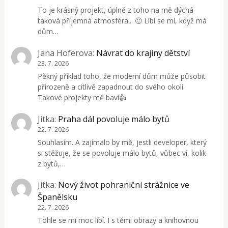
To je krásný projekt, úplně z toho na mě dýchá
taková příjemná atmosféra... 🙂 Líbí se mi, když má
dům…
Jana Hoferova
:
Návrat do krajiny dětství
23. 7. 2026
Pěkný příklad toho, že moderní dům může působit
přirozeně a citlivě zapadnout do svého okolí.
Takové projekty mě baví👍
Jitka
:
Praha dál povoluje málo bytů
22. 7. 2026
Souhlasím. A zajímalo by mě, jestli developer, který
si stěžuje, že se povoluje málo bytů, vůbec ví, kolik
z bytů,…
Jitka
:
Nový život pohraniční strážnice ve
Španělsku
22. 7. 2026
Tohle se mi moc líbí. I s těmi obrazy a knihovnou