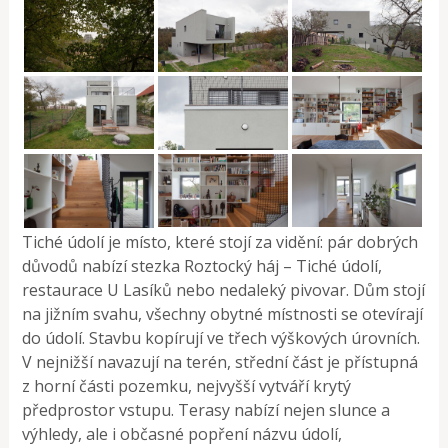
Tiché údolí je místo, které stojí za vidění: pár dobrých
důvodů nabízí stezka Roztocký háj – Tiché údolí,
restaurace U Lasíků nebo nedaleký pivovar. Dům stojí
na jižním svahu, všechny obytné místnosti se otevírají
do údolí. Stavbu kopírují ve třech výškových úrovních.
V nejnižší navazují na terén, střední část je přístupná
z horní části pozemku, nejvyšší vytváří krytý
předprostor vstupu. Terasy nabízí nejen slunce a
výhledy, ale i občasné popření názvu údolí,