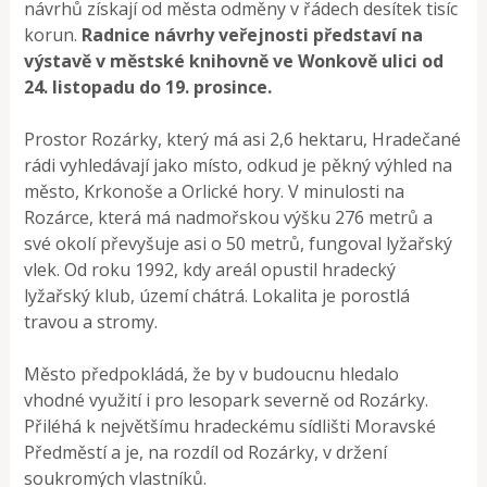
návrhů získají od města odměny v řádech desítek tisíc
korun.
Radnice návrhy veřejnosti představí na
výstavě v městské knihovně ve Wonkově ulici od
24. listopadu do 19. prosince.
Prostor Rozárky, který má asi 2,6 hektaru, Hradečané
rádi vyhledávají jako místo, odkud je pěkný výhled na
město, Krkonoše a Orlické hory. V minulosti na
Rozárce, která má nadmořskou výšku 276 metrů a
své okolí převyšuje asi o 50 metrů, fungoval lyžařský
vlek. Od roku 1992, kdy areál opustil hradecký
lyžařský klub, území chátrá. Lokalita je porostlá
travou a stromy.
Město předpokládá, že by v budoucnu hledalo
vhodné využití i pro lesopark severně od Rozárky.
Přiléhá k největšímu hradeckému sídlišti Moravské
Předměstí a je, na rozdíl od Rozárky, v držení
soukromých vlastníků.