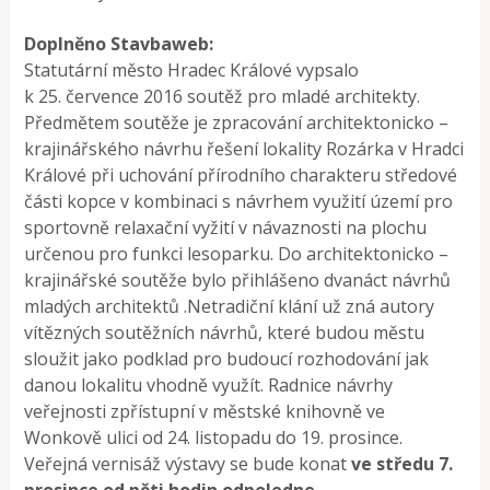
Doplněno Stavbaweb:
Statutární město Hradec Králové vypsalo
k 25. července 2016 soutěž pro mladé architekty.
Předmětem soutěže je zpracování architektonicko –
krajinářského návrhu řešení lokality Rozárka v Hradci
Králové při uchování přírodního charakteru středové
části kopce v kombinaci s návrhem využití území pro
sportovně relaxační vyžití v návaznosti na plochu
určenou pro funkci lesoparku. Do architektonicko –
krajinářské soutěže bylo přihlášeno dvanáct návrhů
mladých architektů .Netradiční klání už zná autory
vítězných soutěžních návrhů, které budou městu
sloužit jako podklad pro budoucí rozhodování jak
danou lokalitu vhodně využít. Radnice návrhy
veřejnosti zpřístupní v městské knihovně ve
Wonkově ulici od 24. listopadu do 19. prosince.
Veřejná vernisáž výstavy se bude konat
ve středu 7.
prosince od pěti hodin odpoledne
.