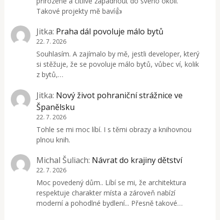
přirozeně a citlivě zapadnout do svého okolí.
Takové projekty mě baví👍
Jitka
:
Praha dál povoluje málo bytů
22. 7. 2026
Souhlasím. A zajímalo by mě, jestli developer, který
si stěžuje, že se povoluje málo bytů, vůbec ví, kolik
z bytů,…
Jitka
:
Nový život pohraniční strážnice ve
Španělsku
22. 7. 2026
Tohle se mi moc líbí. I s těmi obrazy a knihovnou
plnou knih.
Michal Šuliach
:
Návrat do krajiny dětství
22. 7. 2026
Moc povedený dům.. Líbí se mi, že architektura
respektuje charakter místa a zároveň nabízí
moderní a pohodlné bydlení... Přesně takové…