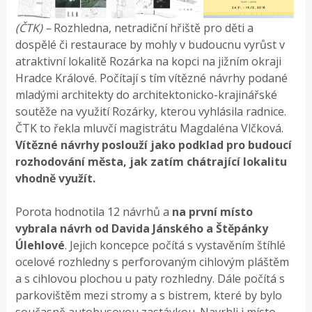
(ČTK) –
Rozhledna, netradiční hřiště pro děti a
dospělé či restaurace by mohly v budoucnu vyrůst v
atraktivní lokalitě Rozárka na kopci na jižním okraji
Hradce Králové. Počítají s tím vítězné návrhy podané
mladými architekty do architektonicko-krajinářské
soutěže na využití Rozárky, kterou vyhlásila radnice.
ČTK to řekla mluvčí magistrátu Magdaléna Vlčková.
Vítězné návrhy poslouží jako podklad pro budoucí
rozhodování města, jak zatím chátrající lokalitu
vhodně využít.
Porota hodnotila 12 návrhů a
na první místo
vybrala návrh od Davida Jánského a Štěpánky
Úlehlové
. Jejich koncepce počítá s vystavěním štíhlé
ocelové rozhledny s perforovaným cihlovým pláštěm
a s cihlovou plochou u paty rozhledny. Dále počítá s
parkovištěm mezi stromy a s bistrem, které by bylo
současně autobusovou zastávkou. Navrhli i místo