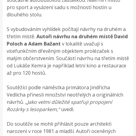
pro sport a vysázení sadu s možností hostin u
dlouhého stolu.
S vybudováním vyhlídek počítají návrhy na druhém a
třetím místě.
Autoři návrhu na druhém místě David
Poloch a Adam Bažant
v lokalitě uvažují s
vícefunkčním dřevěným objektem prolézaček s
malým občerstvením. Součástí návrhu na třetím místě
od Lukáše Kemra je například letní kino a restaurace
až pro 120 hostů.
Soutěžící podle náměstka primátora Jindřicha
Vedlicha přinesli množství neotřelých a originálních
návrhů.
„Jako velmi důležité spatřuji propojení
Rozárky s lesoparkem,“
uvedl.
Do soutěže se mohli přihlásit pouze architekti
narození v roce 1981 a mladší. Autoři oceněných