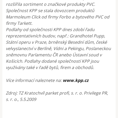
rozšířila sortiment o značkové produkty PVC.
Společnost KPP se stala dovozcem produktů
Marmoleum Click od firmy Forbo a bytového PVC od
firmy Tarkett.
Podlahy od společnosti KPP dnes zdobí řadu
reprezentativních budov, např.: Grandhotel Pupp,
Státní operu v Praze, brněnský Besední dům, české
velvyslanectví v Berlíně, Vídni a Pekingu, Poslaneckou
sněmovnu Parlamentu ČR anebo Ústavní soud v
Košicích. Podlahy dodané společností KPP jsou
využívány také v řadě bytů, firem a obchodů.
Více informací naleznete na:
www.kpp.cz
Zdroj: TZ Kratochvíl parket profi, s. r. o. Privilege PR,
s. r. o., 5.5.2009