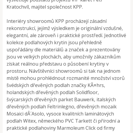
Kratochvíl, majitel společnost KPP.
Interiéry showroomů KPP procházejí zásadní
rekonstrukcí, jejímž výsledkem je originální vzdušné,
elegantní, ale zároveň i praktické prostředí. Jednotlivé
kolekce podlahových krytin jsou přehledně
uspořádány dle materiálů a značek a prezentovány
jsou ve velkých plochách, aby umožnily zákazníkům
získat reálnou představu o působení krytiny v
prostoru. Návštěvníci showroomů si tak na jednom
místě mohou prohlédnout rozmanité množství vzorů
švédských dřevěných podlah značky KÃ¤hrs,
holandských dřevěných podlah Solidfloor,
švýcarských dřevěných parket Bauwerk, italských
dřevěných podlah Feltrinlegno, dřevěných mozaik
Mosaici dÂ´Asolo, vysoce kvalitních laminátových
podlah Witex, německého PVC Tarkett či přírodní a
praktické podlahoviny Marmoleum Click od firmy