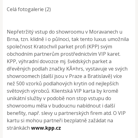
Celá fotogalerie (2)
Nepřetržitý vstup do showroomu v Moravanech u
Brna, tzn. klidně i o půlnoci, tak tento luxus umožnila
společnost Kratochvíl parket profi (KPP) svým
obchodním partnerům prostřednictvím VIP karet.
KPP, výhradní dovozce mj. švédských parket a
dřevěných podlah značky KÃ¤hrs, vystavuje ve svých
showroomech (další jsou v Praze a Bratislavě) více
než 500 vzorků podlahových krytin od nejlepších
světových výrobců. Klientská VIP karta by kromě
unikátní služby v podobě non stop vstupu do
showroomu měla v budoucnu nabídnout i další
benefity, např. slevy u partnerských firem atd. O VIP
kartu si mohou partneři bezplatně zažádat na
stránkách
www.kpp.cz