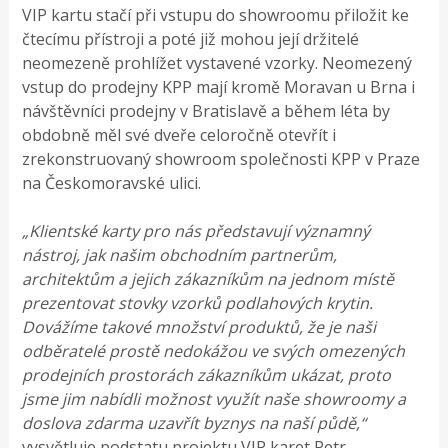
VIP kartu stačí při vstupu do showroomu přiložit ke
čtecímu přístroji a poté již mohou její držitelé
neomezeně prohlížet vystavené vzorky. Neomezený
vstup do prodejny KPP mají kromě Moravan u Brna i
návštěvníci prodejny v Bratislavě a během léta by
obdobně měl své dveře celoročně otevřít i
zrekonstruovaný showroom společnosti KPP v Praze
na Českomoravské ulici.
„Klientské karty pro nás představují významný
nástroj, jak našim obchodním partnerům,
architektům a jejich zákazníkům na jednom místě
prezentovat stovky vzorků podlahových krytin.
Dovážíme takové množství produktů, že je naši
odběratelé prostě nedokážou ve svých omezených
prodejních prostorách zákazníkům ukázat, proto
jsme jim nabídli možnost využít naše showroomy a
doslova zdarma uzavřít byznys na naší půdě,“
vysvětluje podstatu projektu VIP karet Petr