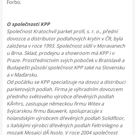
Forbo.
O společnosti KPP
Společnost Kratochvíl parket profi, s. r. o., přední
dovozce a distributor podlahových krytin v ČR, byla
založena v roce 1993. Společnost sídlí v Moravanech
u Brna. Sklad, prodejnu a showroom má KPP i v
Praze. Prostřednictvím svých poboček v Bratislavě a
Budapešti působí společnost KPP také na Slovensku
a v Maďarsku.
Od počátku se KPP specializuje na dovoz a distribuci
parketových podlah. Firma je výhradním dovozcem
předního světového výrobce dřevěných podlah
KÃ¤hrs, zastupuje německou firmu Witex a
švýcarskou firmu Bauwerk, spolupracuje s
holandským výrobcem dřevěných podlah Solidfloor,
s italskými výrobci dřevěných podlah Feltrinlegno a
mozaik Mosaici dÂ´Asolo. V roce 2004 společnost