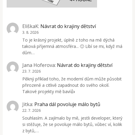
EliškaK
:
Návrat do krajiny dětství
3. 8. 2026
To je krásný projekt, úplně z toho na mě dýchá
taková příjemná atmosféra... 🙂 Líbí se mi, když má
dům…
Jana Hoferova
:
Návrat do krajiny dětství
23. 7. 2026
Pěkný příklad toho, že moderní dům může působit
přirozeně a citlivě zapadnout do svého okolí.
Takové projekty mě baví👍
Jitka
:
Praha dál povoluje málo bytů
22. 7. 2026
Souhlasím. A zajímalo by mě, jestli developer, který
si stěžuje, že se povoluje málo bytů, vůbec ví, kolik
z bytů,…