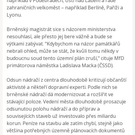
například v Poděbradech, Ústí nad Labem a řadě
zahraničních velkoměst – například Berlíně, Paříži a
Lyonu.
Brněnský magistrát sice s názorem ministerstva
nesouhlasí, ale přesto jej bere vážně a bude se
výtkami zabývat. "Kdybychom na názor památkářů
nebrali ohled, může se stát, že kvůli tomu někdy v
budoucnu soud tento územní plán zruší," cituje MfD
primátorova náměstka Ladislava Macka (ČSSD).
Odsun nádraží z centra dlouhodobě kritizují občanští
aktivisté a někteří dopravní experti. Podle nich se
brněnské nádraží dá modernizovat a rozšířit ve
stávající poloze. Vedení města dlouhodobě prosazuje
odsunutou polohu nádraží a do příprav a
souvisejících staveb už investovalo přes miliardu
korun. Peníze na stavbu ale zatím chybí, stejně jako
většina potřebných územně plánovacích dokumentů