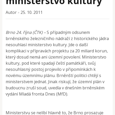
ministerstvo kultury
Autor
25. 10. 2011
×
Brno 24. října (ČTK) –
S případným odsunem
brněnského železničního nádraží z historického jádra
nesouhlasí ministerstvo kultury. Jde o další
komplikaci v přípravách projektu za 20 miliard korun,
který dosud nemá ani územní povolení. Ministerstvo
kultury, pod které spadají čeští památkáři, svůj
nesouhlasný postoj projevilo v připomínkách k
novému územnímu plánu. Brněnští politici chtějí s
ministerstvem jednat. Jinak riskují, že územní plán v
budoucnu zruší soud, uvedla v dnešním brněnském
vydání Mladá fronta Dnes (MfD).
Ministerstvu se nelíbí hlavně to, že Brno prosazuje