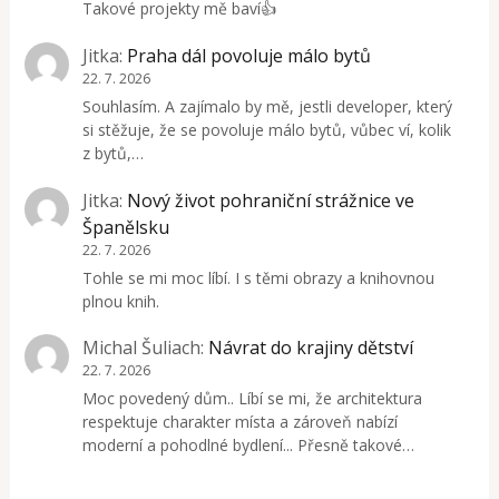
Takové projekty mě baví👍
Jitka
:
Praha dál povoluje málo bytů
22. 7. 2026
Souhlasím. A zajímalo by mě, jestli developer, který
si stěžuje, že se povoluje málo bytů, vůbec ví, kolik
z bytů,…
Jitka
:
Nový život pohraniční strážnice ve
Španělsku
22. 7. 2026
Tohle se mi moc líbí. I s těmi obrazy a knihovnou
plnou knih.
Michal Šuliach
:
Návrat do krajiny dětství
22. 7. 2026
Moc povedený dům.. Líbí se mi, že architektura
respektuje charakter místa a zároveň nabízí
moderní a pohodlné bydlení... Přesně takové…