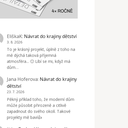
EliškaK
:
Návrat do krajiny dětství
3. 8. 2026
To je krásný projekt, úplně z toho na
mě dýchá taková příjemná
atmosféra... 🙂 Líbí se mi, když má
dům…
Jana Hoferova
:
Návrat do krajiny
dětství
23. 7. 2026
Pěkný příklad toho, že moderní dům
může působit přirozeně a citlivě
zapadnout do svého okolí. Takové
projekty mě baví👍