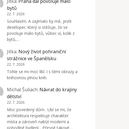
Jitka
:
Praha dál povoluje málo
bytů
22. 7. 2026
Souhlasím. A zajímalo by mě, jestli
developer, který si stěžuje, že se
povoluje málo bytů, vůbec ví, kolik z
bytů,…
Jitka
:
Nový život pohraniční
strážnice ve Španělsku
22. 7. 2026
Tohle se mi moc líbí. I s těmi obrazy a
knihovnou plnou knih.
Michal Šuliach
:
Návrat do krajiny
dětství
22. 7. 2026
Moc povedený dům.. Líbí se mi, že
architektura respektuje charakter
místa a zároveň nabízí moderní a
pohodlné bydlení... Přesně takové…