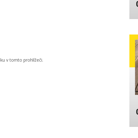
u v tomto prohlížeči.