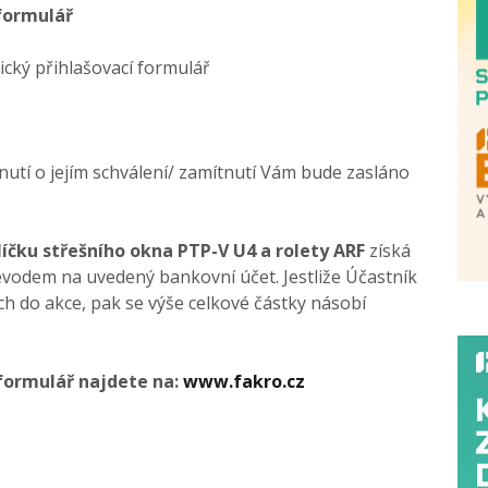
 formulář
ický přihlašovací formulář
utí o jejím schválení/ zamítnutí Vám bude zasláno
íčku střešního okna PTP-V U4 a rolety ARF
získá
evodem na uvedený bankovní účet. Jestliže Účastník
h do akce, pak se výše celkové částky násobí
 formulář najdete na:
www.fakro.cz