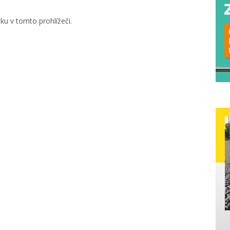
u v tomto prohlížeči.