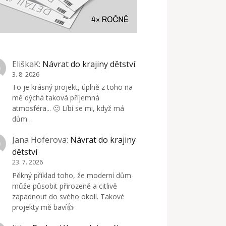
EliškaK
:
Návrat do krajiny dětství
3. 8. 2026
To je krásný projekt, úplně z toho na
mě dýchá taková příjemná
atmosféra... 🙂 Líbí se mi, když má
dům…
Jana Hoferova
:
Návrat do krajiny
dětství
23. 7. 2026
Pěkný příklad toho, že moderní dům
může působit přirozeně a citlivě
zapadnout do svého okolí. Takové
projekty mě baví👍