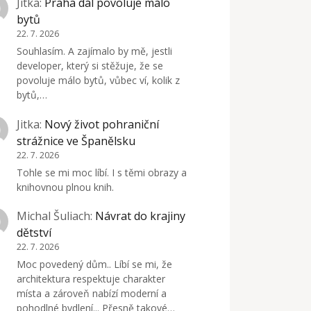
Jitka
:
Praha dál povoluje málo
bytů
22. 7. 2026
Souhlasím. A zajímalo by mě, jestli
developer, který si stěžuje, že se
povoluje málo bytů, vůbec ví, kolik z
bytů,…
Jitka
:
Nový život pohraniční
strážnice ve Španělsku
22. 7. 2026
Tohle se mi moc líbí. I s těmi obrazy a
knihovnou plnou knih.
Michal Šuliach
:
Návrat do krajiny
dětství
22. 7. 2026
Moc povedený dům.. Líbí se mi, že
architektura respektuje charakter
místa a zároveň nabízí moderní a
pohodlné bydlení... Přesně takové…