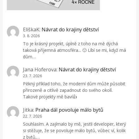
EliškaK
:
Návrat do krajiny dětství
3. 8. 2026
To je krásný projekt, úplně z toho na mě dýchá
taková příjemná atmosféra... 🙂 Líbí se mi, když má
dům…
Jana Hoferova
:
Návrat do krajiny dětství
23. 7. 2026
Pěkný příklad toho, že moderní dům může působit
přirozeně a citlivě zapadnout do svého okolí.
Takové projekty mě baví👍
Jitka
:
Praha dál povoluje málo bytů
22. 7. 2026
Souhlasím. A zajímalo by mě, jestli developer, který
si stěžuje, že se povoluje málo bytů, vůbec ví, kolik
z bytů,…