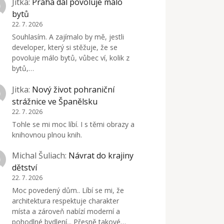
Jitka
:
Praha dál povoluje málo
bytů
22. 7. 2026
Souhlasím. A zajímalo by mě, jestli
developer, který si stěžuje, že se
povoluje málo bytů, vůbec ví, kolik z
bytů,…
Jitka
:
Nový život pohraniční
strážnice ve Španělsku
22. 7. 2026
Tohle se mi moc líbí. I s těmi obrazy a
knihovnou plnou knih.
Michal Šuliach
:
Návrat do krajiny
dětství
22. 7. 2026
Moc povedený dům.. Líbí se mi, že
architektura respektuje charakter
místa a zároveň nabízí moderní a
pohodlné bydlení... Přesně takové…