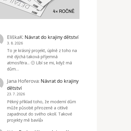
EliškaK
:
Návrat do krajiny dětství
3. 8. 2026
To je krásný projekt, úplně z toho na
mě dýchá taková příjemná
atmosféra... 🙂 Líbí se mi, když má
dům…
Jana Hoferova
:
Návrat do krajiny
dětství
23. 7. 2026
Pěkný příklad toho, že moderní dům
může působit přirozeně a citlivě
zapadnout do svého okolí. Takové
projekty mě baví👍