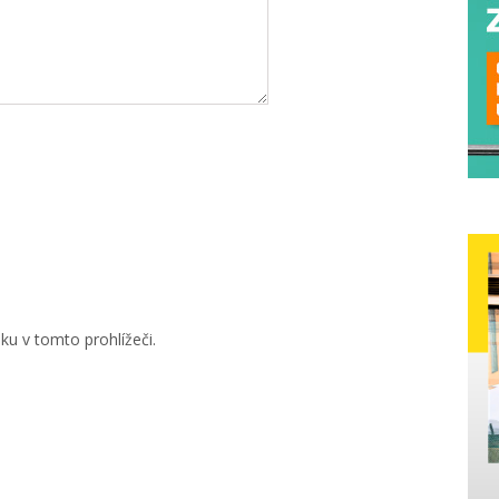
u v tomto prohlížeči.