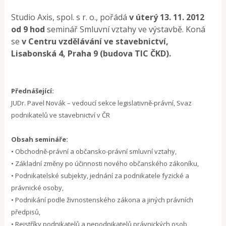
Studio Axis, spol. s r. o., pořádá
v úterý 13. 11. 2012
od 9 hod
seminář Smluvní vztahy ve výstavbě. Koná
se
v Centru vzdělávání ve stavebnictví,
Lisabonská 4, Praha 9 (budova TIC ČKD).
Přednášející:
JUDr. Pavel Novák – vedoucí sekce legislativně-právní, Svaz
podnikatelů ve stavebnictví v ČR
Obsah semináře:
• Obchodně-právní a občansko-právní smluvní vztahy,
• Základní změny po účinnosti nového občanského zákoníku,
• Podnikatelské subjekty, jednání za podnikatele fyzické a
právnické osoby,
• Podnikání podle živnostenského zákona a jiných právních
předpisů,
• Rejstříky podnikatelů a nepodnikatelů právnických osob,