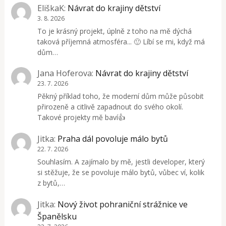
EliškaK
:
Návrat do krajiny dětství
3. 8. 2026
To je krásný projekt, úplně z toho na mě dýchá
taková příjemná atmosféra... 🙂 Líbí se mi, když má
dům…
Jana Hoferova
:
Návrat do krajiny dětství
23. 7. 2026
Pěkný příklad toho, že moderní dům může působit
přirozeně a citlivě zapadnout do svého okolí.
Takové projekty mě baví👍
Jitka
:
Praha dál povoluje málo bytů
22. 7. 2026
Souhlasím. A zajímalo by mě, jestli developer, který
si stěžuje, že se povoluje málo bytů, vůbec ví, kolik
z bytů,…
Jitka
:
Nový život pohraniční strážnice ve
Španělsku