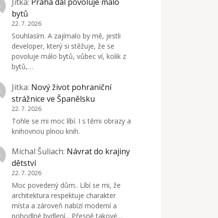
Jitka
:
Praha dál povoluje málo
bytů
22. 7. 2026
Souhlasím. A zajímalo by mě, jestli
developer, který si stěžuje, že se
povoluje málo bytů, vůbec ví, kolik z
bytů,…
Jitka
:
Nový život pohraniční
strážnice ve Španělsku
22. 7. 2026
Tohle se mi moc líbí. I s těmi obrazy a
knihovnou plnou knih.
Michal Šuliach
:
Návrat do krajiny
dětství
22. 7. 2026
Moc povedený dům.. Líbí se mi, že
architektura respektuje charakter
místa a zároveň nabízí moderní a
pohodlné bydlení... Přesně takové…