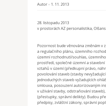
Autor
1. 11. 2013
×
28. listopadu 2013
v prostorách AZ personalistika, Olšans
Pozornost bude věnována změnám v z
a regulačního plánu, územního rozhodn
územní rozhodnutí/souhlas, územního ř
prostředí, společné územní a stavební 
vztahů v území (předkupní právo, náh
povolování staveb (stavby nevyžadující 
jednoduchých staveb vyžadujících ohláše
smlouva, posouzení autorizovaným ins
v užívání stavby, odstraňování staveb)
(přestupky, správní delikty). Budou př
předpisy, zvláštní zákony, správní popl