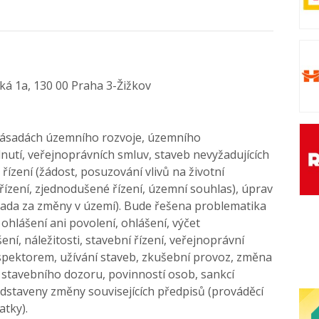
ká 1a, 130 00 Praha 3-Žižkov
ásadách územního rozvoje, územního
utí, veřejnoprávních smluv, staveb nevyžadujících
ízení (žádost, posuzování vlivů na životní
řízení, zjednodušené řízení, územní souhlas), úprav
rada za změny v území). Bude řešena problematika
ohlášení ani povolení, ohlášení, výčet
ní, náležitosti, stavební řízení, veřejnoprávní
pektorem, užívání staveb, zkušební provoz, změna
, stavebního dozoru, povinností osob, sankcí
edstaveny změny souvisejících předpisů (prováděcí
atky).