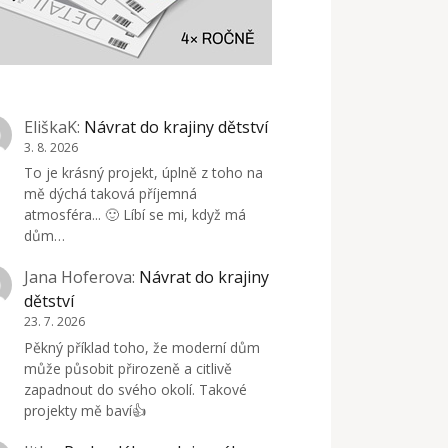
EliškaK
:
Návrat do krajiny dětství
3. 8. 2026
To je krásný projekt, úplně z toho na
mě dýchá taková příjemná
atmosféra... 🙂 Líbí se mi, když má
dům…
Jana Hoferova
:
Návrat do krajiny
dětství
23. 7. 2026
Pěkný příklad toho, že moderní dům
může působit přirozeně a citlivě
zapadnout do svého okolí. Takové
projekty mě baví👍