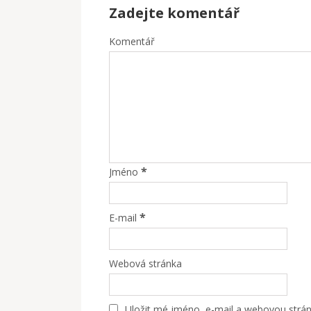
Zadejte komentář
Komentář
*
Jméno
*
E-mail
Webová stránka
Uložit mé jméno, e-mail a webovou stránk