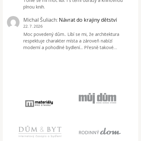
Tohle se mi moc líbí. I s těmi obrazy a knihovnou
plnou knih.
Michal Šuliach
:
Návrat do krajiny dětství
22. 7. 2026
Moc povedený dům.. Líbí se mi, že architektura
respektuje charakter místa a zároveň nabízí
moderní a pohodlné bydlení... Přesně takové…