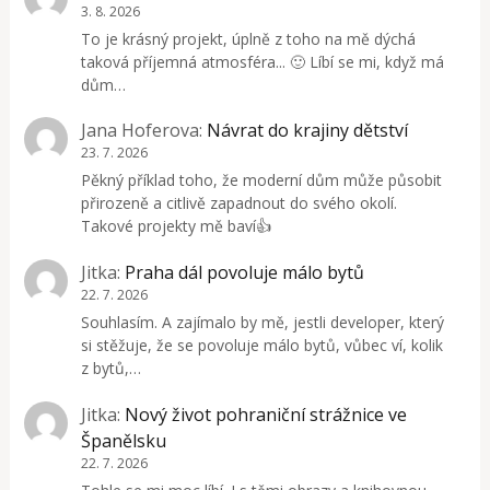
3. 8. 2026
To je krásný projekt, úplně z toho na mě dýchá
taková příjemná atmosféra... 🙂 Líbí se mi, když má
dům…
Jana Hoferova
:
Návrat do krajiny dětství
23. 7. 2026
Pěkný příklad toho, že moderní dům může působit
přirozeně a citlivě zapadnout do svého okolí.
Takové projekty mě baví👍
Jitka
:
Praha dál povoluje málo bytů
22. 7. 2026
Souhlasím. A zajímalo by mě, jestli developer, který
si stěžuje, že se povoluje málo bytů, vůbec ví, kolik
z bytů,…
Jitka
:
Nový život pohraniční strážnice ve
Španělsku
22. 7. 2026