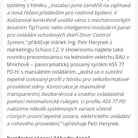
systémy z hliníku.
„Instalaci jsme zaměřili na zajímavá
a nová řešení především pro rodinné bydlení. V
Kaštanové konkrétně uvidíte okno s mechatronickým
kováním TipTronic nebo inteligentní modulární panel
pro ovládání vchodových dveří Door Control
System,“
přibližuje stánek Ing. Petr Herynek z
marketingu Schüco CZ. V showroomu najdete také
novinku prezentovanou na lednovém veletrhu BAU v
Mnichově – panoramatický posuvný systém ASS 77
PD.HI s manuálním ovládáním.
„Jedná se o subtilní
tepelně izolovaný profil z hliníku pro velkoformátové
prosklené stěny. Konstrukce je maximálně
transparentní, bezbariérová a snadno ovladatelná
pomocí minimalistické rukojeti. U profilu ASS 77 PD
nabízíme několik systémových variant včetně
různých úrovní tepelné izolace, elektrického ovládání
a rohového provedení,“
upřesňuje Petr Herynek.