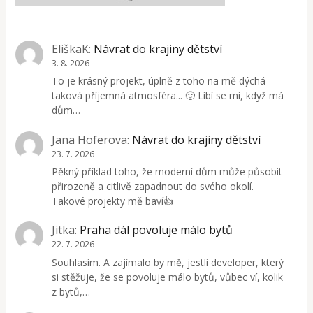
EliškaK
:
Návrat do krajiny dětství
3. 8. 2026
To je krásný projekt, úplně z toho na mě dýchá
taková příjemná atmosféra... 🙂 Líbí se mi, když má
dům…
Jana Hoferova
:
Návrat do krajiny dětství
23. 7. 2026
Pěkný příklad toho, že moderní dům může působit
přirozeně a citlivě zapadnout do svého okolí.
Takové projekty mě baví👍
Jitka
:
Praha dál povoluje málo bytů
22. 7. 2026
Souhlasím. A zajímalo by mě, jestli developer, který
si stěžuje, že se povoluje málo bytů, vůbec ví, kolik
z bytů,…