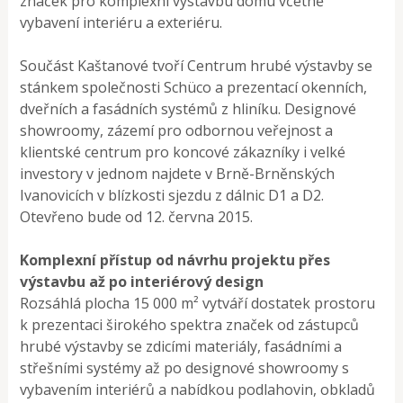
značek pro komplexní výstavbu domu včetně
vybavení interiéru a exteriéru.
Součást Kaštanové tvoří Centrum hrubé výstavby se
stánkem společnosti Schüco a prezentací okenních,
dveřních a fasádních systémů z hliníku. Designové
showroomy, zázemí pro odbornou veřejnost a
klientské centrum pro koncové zákazníky i velké
investory v jednom najdete v Brně-Brněnských
Ivanovicích v blízkosti sjezdu z dálnic D1 a D2.
Otevřeno bude od 12. června 2015.
Komplexní přístup od návrhu projektu přes
výstavbu až po interiérový design
Rozsáhlá plocha 15 000 m² vytváří dostatek prostoru
k prezentaci širokého spektra značek od zástupců
hrubé výstavby se zdicími materiály, fasádními a
střešními systémy až po designové showroomy s
vybavením interiérů a nabídkou podlahovin, obkladů