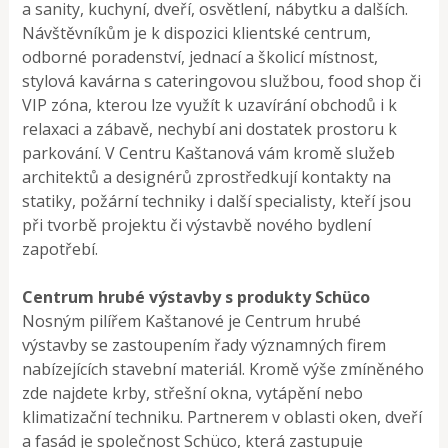
a sanity, kuchyní, dveří, osvětlení, nábytku a dalších.
Návštěvníkům je k dispozici klientské centrum,
odborné poradenství, jednací a školicí místnost,
stylová kavárna s cateringovou službou, food shop či
VIP zóna, kterou lze využít k uzavírání obchodů i k
relaxaci a zábavě, nechybí ani dostatek prostoru k
parkování. V Centru Kaštanová vám kromě služeb
architektů a designérů zprostředkují kontakty na
statiky, požární techniky i další specialisty, kteří jsou
při tvorbě projektu či výstavbě nového bydlení
zapotřebí.
Centrum hrubé výstavby s produkty Schüco
Nosným pilířem Kaštanové je Centrum hrubé
výstavby se zastoupením řady významných firem
nabízejících stavební materiál. Kromě výše zmíněného
zde najdete krby, střešní okna, vytápění nebo
klimatizační techniku. Partnerem v oblasti oken, dveří
a fasád je společnost Schüco, která zastupuje