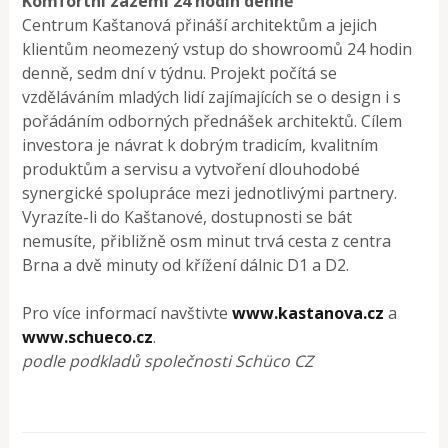
Komfortní zázemí 24 hodin denně
Centrum Kaštanová přináší architektům a jejich
klientům neomezený vstup do showroomů 24 hodin
denně, sedm dní v týdnu. Projekt počítá se
vzděláváním mladých lidí zajímajících se o design i s
pořádáním odborných přednášek architektů. Cílem
investora je návrat k dobrým tradicím, kvalitním
produktům a servisu a vytvoření dlouhodobé
synergické spolupráce mezi jednotlivými partnery.
Vyrazíte-li do Kaštanové, dostupnosti se bát
nemusíte, přibližně osm minut trvá cesta z centra
Brna a dvě minuty od křížení dálnic D1 a D2.
Pro více informací navštivte
www.kastanova.cz
a
www.schueco.cz
.
podle podkladů společnosti Schüco CZ