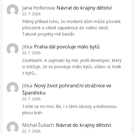
Jana Hoferova
:
Návrat do krajiny dětství
23. 7. 2026
Pěkný příklad toho, že moderní dům může působit
přirozeně a citlivě zapadnout do svého okolí.
Takové projekty mě baví👍
Jitka
:
Praha dál povoluje málo bytů
22. 7. 2026
Souhlasím. A zajímalo by mě, jestli developer, který
si stěžuje, že se povoluje málo bytů, vůbec ví, kolik
z bytů,…
Jitka
:
Nový život pohraniční strážnice ve
Španělsku
22. 7. 2026
Tohle se mi moc líbí. I s těmi obrazy a knihovnou
plnou knih.
Michal Šuliach
:
Návrat do krajiny dětství
22. 7. 2026