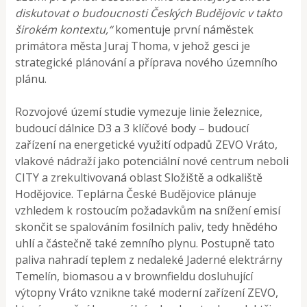
diskutovat o budoucnosti Českých Budějovic v takto
širokém kontextu,“
komentuje první náměstek
primátora města Juraj Thoma, v jehož gesci je
strategické plánování a příprava nového územního
plánu.
Rozvojové území studie vymezuje linie železnice,
budoucí dálnice D3 a 3 klíčové body – budoucí
zařízení na energetické využití odpadů ZEVO Vráto,
vlakové nádraží jako potenciální nové centrum neboli
CITY a zrekultivovaná oblast Složiště a odkaliště
Hodějovice. Teplárna České Budějovice plánuje
vzhledem k rostoucím požadavkům na snížení emisí
skončit se spalováním fosilních paliv, tedy hnědého
uhlí a částečně také zemního plynu. Postupně tato
paliva nahradí teplem z nedaleké Jaderné elektrárny
Temelín, biomasou a v brownfieldu dosluhující
výtopny Vráto vznikne také moderní zařízení ZEVO,