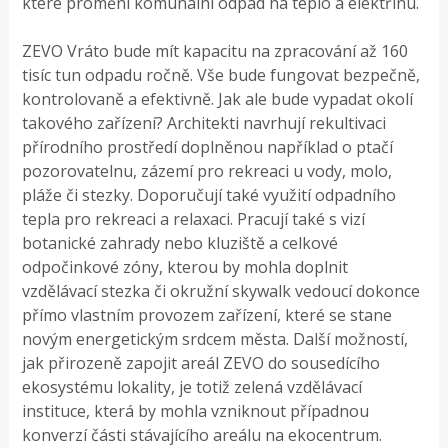
které promění komunální odpad na teplo a elektřinu.
ZEVO Vráto bude mít kapacitu na zpracování až 160
tisíc tun odpadu ročně. Vše bude fungovat bezpečně,
kontrolovaně a efektivně. Jak ale bude vypadat okolí
takového zařízení? Architekti navrhují rekultivaci
přírodního prostředí doplněnou například o ptačí
pozorovatelnu, zázemí pro rekreaci u vody, molo,
pláže či stezky. Doporučují také využití odpadního
tepla pro rekreaci a relaxaci. Pracují také s vizí
botanické zahrady nebo kluziště a celkové
odpočinkové zóny, kterou by mohla doplnit
vzdělávací stezka či okružní skywalk vedoucí dokonce
přímo vlastním provozem zařízení, které se stane
novým energetickým srdcem města. Další možností,
jak přirozeně zapojit areál ZEVO do sousedícího
ekosystému lokality, je totiž zelená vzdělávací
instituce, která by mohla vzniknout případnou
konverzí části stávajícího areálu na ekocentrum.