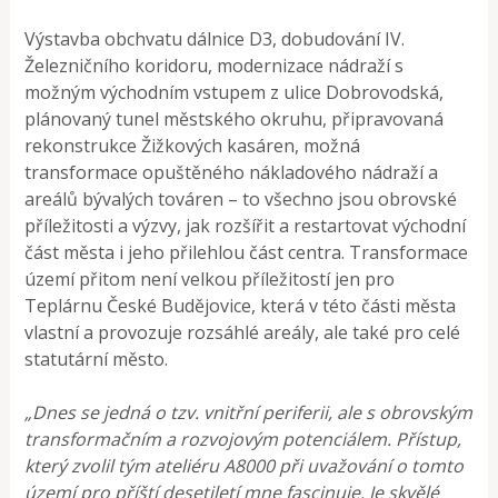
Výstavba obchvatu dálnice D3, dobudování IV.
Železničního koridoru, modernizace nádraží s
možným východním vstupem z ulice Dobrovodská,
plánovaný tunel městského okruhu, připravovaná
rekonstrukce Žižkových kasáren, možná
transformace opuštěného nákladového nádraží a
areálů bývalých továren – to všechno jsou obrovské
příležitosti a výzvy, jak rozšířit a restartovat východní
část města i jeho přilehlou část centra. Transformace
území přitom není velkou příležitostí jen pro
Teplárnu České Budějovice, která v této části města
vlastní a provozuje rozsáhlé areály, ale také pro celé
statutární město.
„Dnes se jedná o tzv. vnitřní periferii, ale s obrovským
transformačním a rozvojovým potenciálem. Přístup,
který zvolil tým ateliéru A8000 při uvažování o tomto
území pro příští desetiletí mne fascinuje. Je skvělé