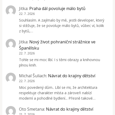
Jitka
:
Praha dál povoluje málo bytů
22. 7. 2026
Souhlasím. A zajímalo by mě, jestli developer, který
si stěžuje, že se povoluje málo bytů, vůbec ví, kolik
z bytů,…
Jitka
:
Nový život pohraniční strážnice ve
Španělsku
22. 7. 2026
Tohle se mi moc líbí. I s těmi obrazy a knihovnou
plnou knih.
Michal Šuliach
:
Návrat do krajiny dětství
22. 7. 2026
Moc povedený dům.. Líbí se mi, že architektura
respektuje charakter místa a zároveň nabízí
moderní a pohodlné bydlení... Přesně takové…
Oto Smetana
:
Návrat do krajiny dětství
21. 7. 2026