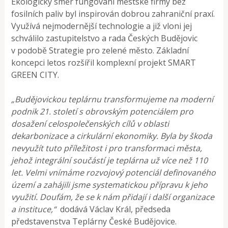
Ekologický směr fungování městské firmy bez
fosilních paliv byl inspirován dobrou zahraniční praxí.
Využívá nejmodernější technologie a již vloni jej
schválilo zastupitelstvo a rada Českých Budějovic
v podobě Strategie pro zelené město. Základní
koncepci letos rozšířil komplexní projekt SMART
GREEN CITY.
„Budějovickou teplárnu transformujeme na moderní
podnik 21. století s obrovským potenciálem pro
dosažení celospolečenských cílů v oblasti
dekarbonizace a cirkulární ekonomiky. Byla by škoda
nevyužít tuto příležitost i pro transformaci města,
jehož integrální součástí je teplárna už více než 110
let. Velmi vnímáme rozvojový potenciál definovaného
území a zahájili jsme systematickou přípravu k jeho
využití. Doufám, že se k nám přidají i další organizace
a instituce,“
dodává Václav Král, předseda
představenstva Teplárny České Budějovice.