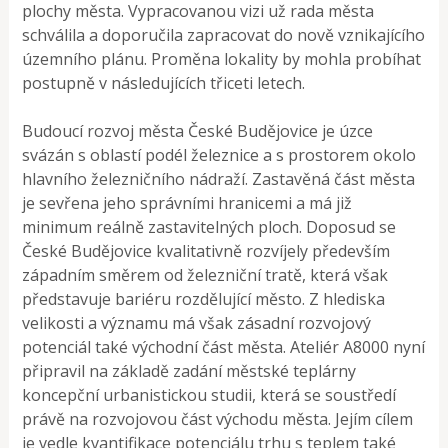
plochy města. Vypracovanou vizi už rada města
schválila a doporučila zapracovat do nově vznikajícího
územního plánu. Proměna lokality by mohla probíhat
postupně v následujících třiceti letech.
Budoucí rozvoj města České Budějovice je úzce
svázán s oblastí podél železnice a s prostorem okolo
hlavního železničního nádraží. Zastavěná část města
je sevřena jeho správními hranicemi a má již
minimum reálně zastavitelných ploch. Doposud se
České Budějovice kvalitativně rozvíjely především
západním směrem od železniční tratě, která však
představuje bariéru rozdělující město. Z hlediska
velikosti a významu má však zásadní rozvojový
potenciál také východní část města. Ateliér A8000 nyní
připravil na základě zadání městské teplárny
koncepční urbanistickou studii, která se soustředí
právě na rozvojovou část východu města. Jejím cílem
je vedle kvantifikace potenciálu trhu s teplem také