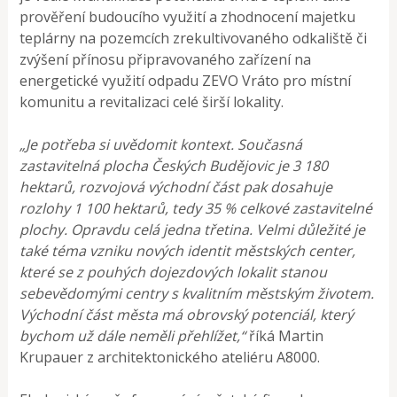
prověření budoucího využití a zhodnocení majetku
teplárny na pozemcích zrekultivovaného odkaliště či
zvýšení přínosu připravovaného zařízení na
energetické využití odpadu ZEVO Vráto pro místní
komunitu a revitalizaci celé širší lokality.
„Je potřeba si uvědomit kontext. Současná
zastavitelná plocha Českých Budějovic je 3 180
hektarů, rozvojová východní část pak dosahuje
rozlohy 1 100 hektarů, tedy 35 % celkové zastavitelné
plochy. Opravdu celá jedna třetina. Velmi důležité je
také téma vzniku nových identit městských center,
které se z pouhých dojezdových lokalit stanou
sebevědomými centry s kvalitním městským životem.
Východní část města má obrovský potenciál, který
bychom už dále neměli přehlížet,“
říká Martin
Krupauer z architektonického ateliéru A8000.