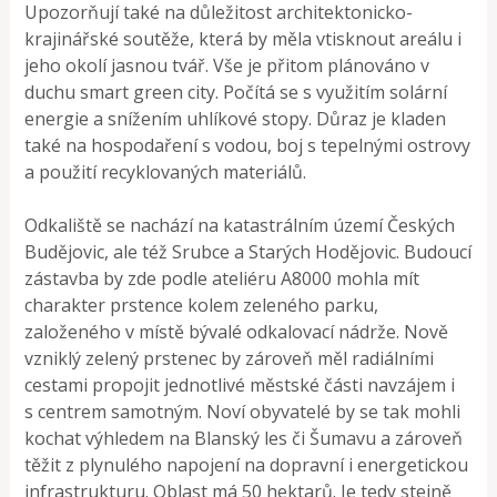
Upozorňují také na důležitost architektonicko-
krajinářské soutěže, která by měla vtisknout areálu i
jeho okolí jasnou tvář. Vše je přitom plánováno v
duchu smart green city. Počítá se s využitím solární
energie a snížením uhlíkové stopy. Důraz je kladen
také na hospodaření s vodou, boj s tepelnými ostrovy
a použití recyklovaných materiálů.
Odkaliště se nachází na katastrálním území Českých
Budějovic, ale též Srubce a Starých Hodějovic. Budoucí
zástavba by zde podle ateliéru A8000 mohla mít
charakter prstence kolem zeleného parku,
založeného v místě bývalé odkalovací nádrže. Nově
vzniklý zelený prstenec by zároveň měl radiálními
cestami propojit jednotlivé městské části navzájem i
s centrem samotným. Noví obyvatelé by se tak mohli
kochat výhledem na Blanský les či Šumavu a zároveň
těžit z plynulého napojení na dopravní i energetickou
infrastrukturu. Oblast má 50 hektarů. Je tedy stejně