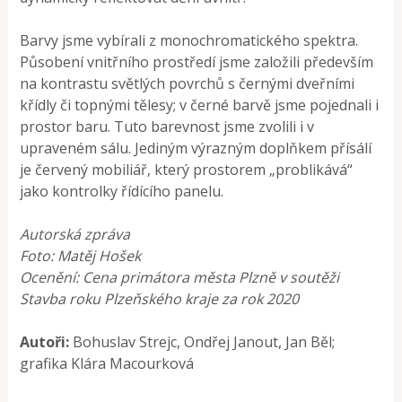
Barvy jsme vybírali z monochromatického spektra.
Působení vnitřního prostředí jsme založili především
na kontrastu světlých povrchů s černými dveřními
křídly či topnými tělesy; v černé barvě jsme pojednali i
prostor baru. Tuto barevnost jsme zvolili i v
upraveném sálu. Jediným výrazným doplňkem přísálí
je červený mobiliář, který prostorem „problikává“
jako kontrolky řídícího panelu.
Autorská zpráva
Foto: Matěj Hošek
Ocenění: Cena primátora města Plzně v soutěži
Stavba roku Plzeňského kraje za rok 2020
Autoři:
Bohuslav Strejc, Ondřej Janout, Jan Běl;
grafika Klára Macourková