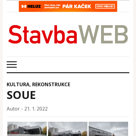
KULTURA
,
REKONSTRUKCE
SOUE
Autor
21. 1. 2022
×