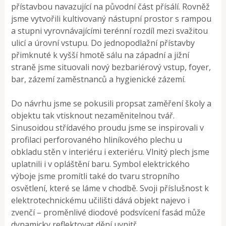
přístavbou navazující na původní část přísálí. Rovněž
jsme vytvořili kultivovaný nástupní prostor s rampou
a stupni vyrovnávajícími terénní rozdíl mezi svažitou
ulicí a úrovní vstupu. Do jednopodlažní přístavby
přimknuté k vyšší hmotě sálu na západní a jižní
straně jsme situovali nový bezbariérový vstup, foyer,
bar, zázemí zaměstnanců a hygienické zázemí.
Do návrhu jsme se pokusili propsat zaměření školy a
objektu tak vtisknout nezaměnitelnou tvář.
Sinusoidou střídavého proudu jsme se inspirovali v
profilaci perforovaného hliníkového plechu u
obkladu stěn v interiéru i exteriéru. Vlnitý plech jsme
uplatnili i v opláštění baru. Symbol elektrického
výboje jsme promítli také do tvaru stropního
osvětlení, které se láme v chodbě. Svoji příslušnost k
elektrotechnickému učilišti dává objekt najevo i
zvenčí – proměnlivé diodové podsvícení fasád může
dynamicky reflektovat dění uvnitř.