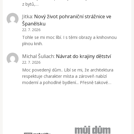
z bytů,…
Jitka
:
Nový život pohraniční strážnice ve
Španělsku
22. 7. 2026
Tohle se mi moc líbí. I s těmi obrazy a knihovnou
plnou knih.
Michal Šuliach
:
Návrat do krajiny dětství
22. 7. 2026
Moc povedený dům.. Líbí se mi, že architektura
respektuje charakter místa a zároveň nabízí
moderní a pohodlné bydlení... Přesně takové…