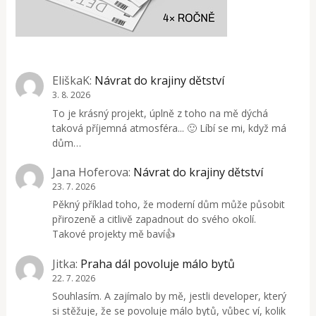
EliškaK
:
Návrat do krajiny dětství
3. 8. 2026
To je krásný projekt, úplně z toho na mě dýchá
taková příjemná atmosféra... 🙂 Líbí se mi, když má
dům…
Jana Hoferova
:
Návrat do krajiny dětství
23. 7. 2026
Pěkný příklad toho, že moderní dům může působit
přirozeně a citlivě zapadnout do svého okolí.
Takové projekty mě baví👍
Jitka
:
Praha dál povoluje málo bytů
22. 7. 2026
Souhlasím. A zajímalo by mě, jestli developer, který
si stěžuje, že se povoluje málo bytů, vůbec ví, kolik