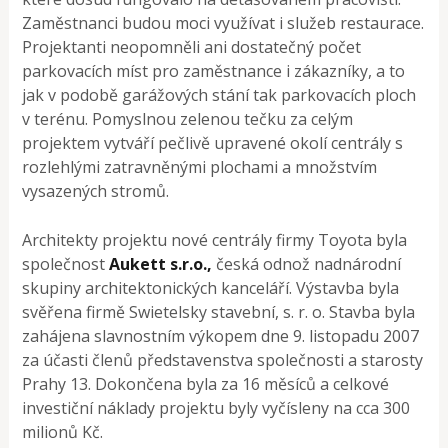
Zaměstnanci budou moci využívat i služeb restaurace.
Projektanti neopomněli ani dostatečný počet
parkovacích míst pro zaměstnance i zákazníky, a to
jak v podobě garážových stání tak parkovacích ploch
v terénu. Pomyslnou zelenou tečku za celým
projektem vytváří pečlivě upravené okolí centrály s
rozlehlými zatravněnými plochami a množstvím
vysazených stromů.
Architekty projektu nové centrály firmy Toyota byla
společnost
Aukett s.r.o.,
česká odnož nadnárodní
skupiny architektonických kanceláří. Výstavba byla
svěřena firmě Swietelsky stavební, s. r. o. Stavba byla
zahájena slavnostním výkopem dne 9. listopadu 2007
za účasti členů představenstva společnosti a starosty
Prahy 13. Dokončena byla za 16 měsíců a celkové
investiční náklady projektu byly vyčísleny na cca 300
milionů Kč.