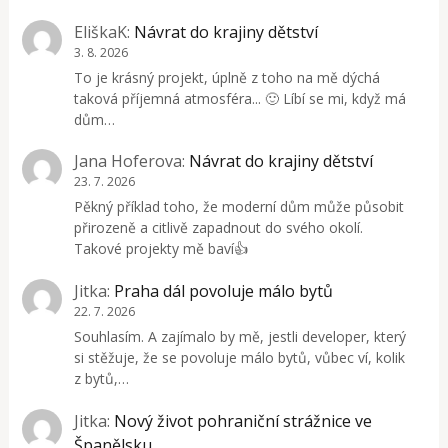
EliškaK
:
Návrat do krajiny dětství
3. 8. 2026
To je krásný projekt, úplně z toho na mě dýchá
taková příjemná atmosféra... 🙂 Líbí se mi, když má
dům…
Jana Hoferova
:
Návrat do krajiny dětství
23. 7. 2026
Pěkný příklad toho, že moderní dům může působit
přirozeně a citlivě zapadnout do svého okolí.
Takové projekty mě baví👍
Jitka
:
Praha dál povoluje málo bytů
22. 7. 2026
Souhlasím. A zajímalo by mě, jestli developer, který
si stěžuje, že se povoluje málo bytů, vůbec ví, kolik
z bytů,…
Jitka
:
Nový život pohraniční strážnice ve
Španělsku