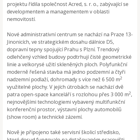
projektu řídila společnost Acred, s. r. o., zabývající se
developmentem a managementem v oblasti
nemovitostí.
Nové administrativní centrum se nachází na Praze 13-
Jinonicích, ve strategickém dosahu dálnice D5,
dopravní tepny spojující Prahu s Plzní. Trendový
odlehčený vzhled budovy podtrhují čisté geometrické
linie a velkorysé užití skleněných ploch. Polyfunkční
moderně řešená stavba má jedno podzemní a čtyři
2
nadzemní podlaží, dohromady s více než 6 500 m
využitelné plochy. V jejích útrobách se nachází dvě
2
patra open-space kanceláří s rozlohou přes 3 000 m
,
nejnovějšími technologiemi vybavený multifunkční
konferenční prostor, výstavní plochy automobilů
(show room) a technické zázemí.
Nově je připojeno také servisní školicí středisko,
které dosud fungovalo na detašovaném pracovišti.