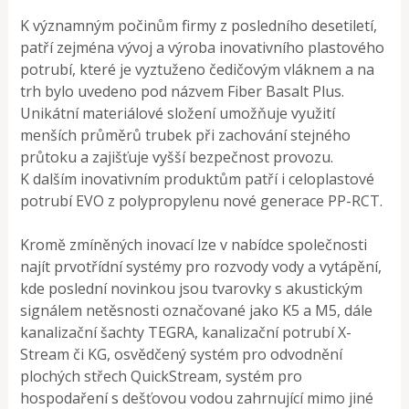
K významným počinům firmy z posledního desetiletí,
patří zejména vývoj a výroba inovativního plastového
potrubí, které je vyztuženo čedičovým vláknem a na
trh bylo uvedeno pod názvem Fiber Basalt Plus.
Unikátní materiálové složení umožňuje využití
menších průměrů trubek při zachování stejného
průtoku a zajišťuje vyšší bezpečnost provozu.
K dalším inovativním produktům patří i celoplastové
potrubí EVO z polypropylenu nové generace PP-RCT.
Kromě zmíněných inovací lze v nabídce společnosti
najít prvotřídní systémy pro rozvody vody a vytápění,
kde poslední novinkou jsou tvarovky s akustickým
signálem netěsnosti označované jako K5 a M5, dále
kanalizační šachty TEGRA, kanalizační potrubí X-
Stream či KG, osvědčený systém pro odvodnění
plochých střech QuickStream, systém pro
hospodaření s dešťovou vodou zahrnující mimo jiné