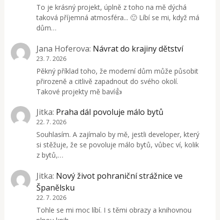
To je krásný projekt, úplně z toho na mě dýchá
taková příjemná atmosféra... 🙂 Líbí se mi, když má
dům…
Jana Hoferova
:
Návrat do krajiny dětství
23. 7. 2026
Pěkný příklad toho, že moderní dům může působit
přirozeně a citlivě zapadnout do svého okolí.
Takové projekty mě baví👍
Jitka
:
Praha dál povoluje málo bytů
22. 7. 2026
Souhlasím. A zajímalo by mě, jestli developer, který
si stěžuje, že se povoluje málo bytů, vůbec ví, kolik
z bytů,…
Jitka
:
Nový život pohraniční strážnice ve
Španělsku
22. 7. 2026
Tohle se mi moc líbí. I s těmi obrazy a knihovnou