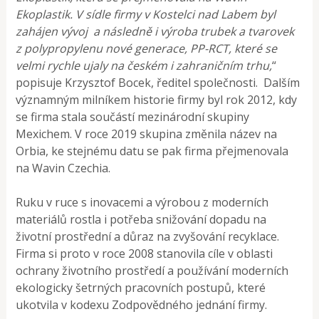
Ekoplastik. V sídle firmy v Kostelci nad Labem byl
zahájen vývoj a následně i výroba trubek a tvarovek
z polypropylenu nové generace, PP-RCT, které se
velmi rychle ujaly na českém i zahraničním trhu,
“
popisuje Krzysztof Bocek, ředitel společnosti. Dalším
významným milníkem historie firmy byl rok 2012, kdy
se firma stala součástí mezinárodní skupiny
Mexichem. V roce 2019 skupina změnila název na
Orbia, ke stejnému datu se pak firma přejmenovala
na Wavin Czechia.
Ruku v ruce s inovacemi a výrobou z moderních
materiálů rostla i potřeba snižování dopadu na
životní prostřední a důraz na zvyšování recyklace.
Firma si proto v roce 2008 stanovila cíle v oblasti
ochrany životního prostředí a používání moderních
ekologicky šetrných pracovních postupů, které
ukotvila v kodexu Zodpovědného jednání firmy.