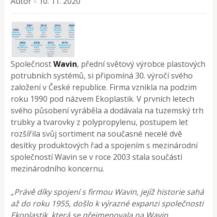
Autor
10. 11. 2020
×
Společnost
Wavin
, přední světový výrobce plastových
potrubních systémů, si připomíná 30. výročí svého
založení v České republice. Firma vznikla na podzim
roku 1990 pod názvem Ekoplastik. V prvních letech
svého působení vyráběla a dodávala na tuzemský trh
trubky a tvarovky z polypropylenu, postupem let
rozšířila svůj sortiment na současné necelé dvě
desítky produktových řad a spojením s mezinárodní
společností Wavin se v roce 2003 stala součástí
mezinárodního koncernu.
„Právě díky spojení s firmou Wavin, jejíž historie sahá
až do roku 1955, došlo k výrazné expanzi společnosti
Ekoplastik, která se přejmenovala na Wavin