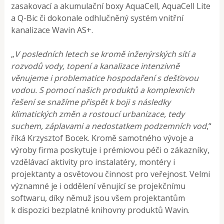
zasakovací a akumulační boxy AquaCell, AquaCell Lite
a Q-Bic či dokonale odhlučněný systém vnitřní
kanalizace Wavin AS+.
„
V posledních letech se kromě inženýrských sítí a
rozvodů vody, topení a kanalizace intenzivně
věnujeme i problematice hospodaření s dešťovou
vodou. S pomocí našich produktů a komplexních
řešení se snažíme přispět k boji s následky
klimatických změn a rostoucí urbanizace, tedy
suchem, záplavami a nedostatkem podzemních vod
,“
říká Krzysztof Bocek. Kromě samotného vývoje a
výroby firma poskytuje i prémiovou péči o zákazníky,
vzdělávací aktivity pro instalatéry, montéry i
projektanty a osvětovou činnost pro veřejnost. Velmi
významné je i oddělení věnující se projekčnímu
softwaru, díky němuž jsou všem projektantům
k dispozici bezplatné knihovny produktů Wavin.