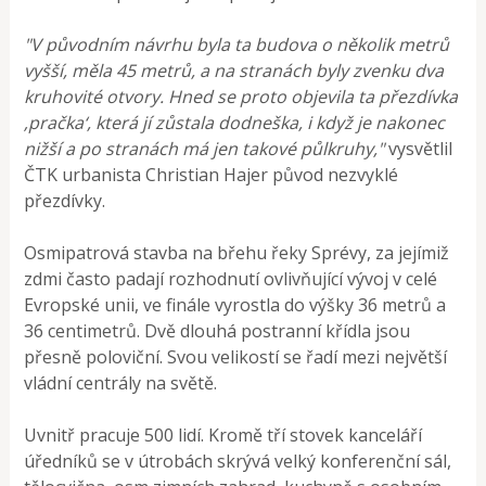
"V původním návrhu byla ta budova o několik metrů
vyšší, měla 45 metrů, a na stranách byly zvenku dva
kruhovité otvory. Hned se proto objevila ta přezdívka
‚pračka‘, která jí zůstala dodneška, i když je nakonec
nižší a po stranách má jen takové půlkruhy,"
vysvětlil
ČTK urbanista Christian Hajer původ nezvyklé
přezdívky.
Osmipatrová stavba na břehu řeky Sprévy, za jejímiž
zdmi často padají rozhodnutí ovlivňující vývoj v celé
Evropské unii, ve finále vyrostla do výšky 36 metrů a
36 centimetrů. Dvě dlouhá postranní křídla jsou
přesně poloviční. Svou velikostí se řadí mezi největší
vládní centrály na světě.
Uvnitř pracuje 500 lidí. Kromě tří stovek kanceláří
úředníků se v útrobách skrývá velký konferenční sál,