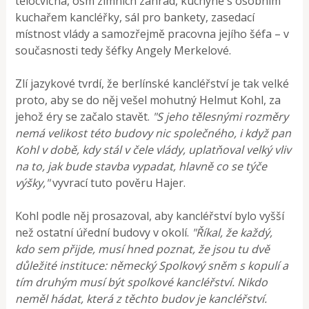
tělocvična, osm zimních zahrad, kuchyně s osobním
kuchařem kancléřky, sál pro bankety, zasedací
místnost vlády a samozřejmě pracovna jejího šéfa – v
současnosti tedy šéfky Angely Merkelové.
Zlí jazykové tvrdí, že berlínské kancléřství je tak velké
proto, aby se do něj vešel mohutný Helmut Kohl, za
jehož éry se začalo stavět.
"S jeho tělesnými rozměry
nemá velikost této budovy nic společného, i když pan
Kohl v době, kdy stál v čele vlády, uplatňoval velký vliv
na to, jak bude stavba vypadat, hlavně co se týče
výšky,"
vyvrací tuto pověru Hajer.
Kohl podle něj prosazoval, aby kancléřství bylo vyšší
než ostatní úřední budovy v okolí.
"Říkal, že každý,
kdo sem přijde, musí hned poznat, že jsou tu dvě
důležité instituce: německý Spolkový sněm s kopulí a
tím druhým musí být spolkové kancléřství. Nikdo
neměl hádat, která z těchto budov je kancléřství.