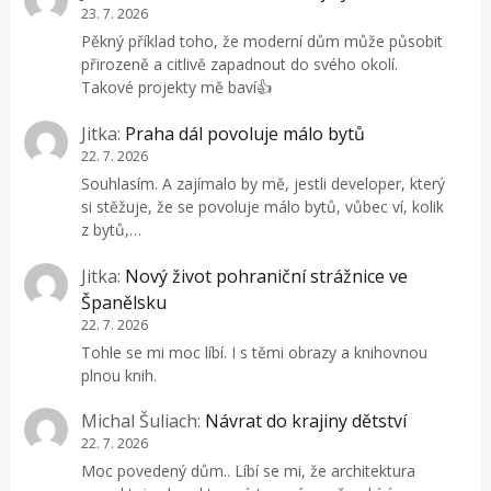
23. 7. 2026
Pěkný příklad toho, že moderní dům může působit
přirozeně a citlivě zapadnout do svého okolí.
Takové projekty mě baví👍
Jitka
:
Praha dál povoluje málo bytů
22. 7. 2026
Souhlasím. A zajímalo by mě, jestli developer, který
si stěžuje, že se povoluje málo bytů, vůbec ví, kolik
z bytů,…
Jitka
:
Nový život pohraniční strážnice ve
Španělsku
22. 7. 2026
Tohle se mi moc líbí. I s těmi obrazy a knihovnou
plnou knih.
Michal Šuliach
:
Návrat do krajiny dětství
22. 7. 2026
Moc povedený dům.. Líbí se mi, že architektura