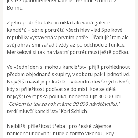
ještě západoněmecký kancléř Helmut Schmidt v
Bonnu.
Z jeho podnětu také vznikla takzvaná galerie
kancléřů – série portrétů všech hlav vlád Spolkové
republiky vystavená v prvním patře. Úřadující tam ale
svůj obraz smí zařadit vždy až po odchodu z funkce.
Merkelová si tak na vlastní portrét musí ještě počkat.
Ve všední den si mohou kancléřství přijít prohlédnout
předem objednané skupiny, v sobotu pak i jednotlivci.
Největší nával je pokaždé o víkendu otevřených dveří,
kdy si příležitost podívat se do míst, kde se dělá
nejvyšší evropská politika, nenechá ujít 30.000 lidí.
"Celkem tu tak za rok máme 90.000 návštěvníků,"
tvrdí mluvčí kancléřství Karl Schlich.
Nejbližší příležitost třeba i pro české zájemce
nahlédnout dovnitř bude o tomto víkendu, kdy