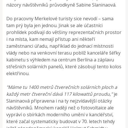
názory návštěvníků průvodkyně Sabine Slaninaová.
Do pracovny Merkelové turisty sice nevodí – sama
tam prý byla jen jednou. Jinak se ale účastníci
prohlídek podívají do většiny reprezentačních prostor
i na místa, kam nemají přístup ani někteří
zaměstnanci úřadu, například do jednací místnosti
vlády nebo na venkovní terasu poblíž kanceláře šéfky
kabinetu s výhledem na centrum Berlína a záplavu
střešních solárních panelů, které zásobují tento kolos
elektřinou.
"Máme tu 1400 metrů čtverečních solárních ploch a
každý metr čtvereční dává 117 kilowattů proudu,"
je
Slaninaová připravena i na ty nejzvídavější otázky
návštěvníků. Mnohem raději než o fotovoltaice ale
vypráví o sbírkách moderního umění v kancléřství,
které začal systematicky budovat v 70. letech tehdy