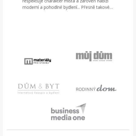
respektuje charakter místa a zároveň nabízí
moderní a pohodlné bydlení... Přesně takové…