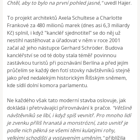
Chtěl, aby to bylo na první pohled jasné,"
uvedl Hajer.
To projekt architektů Axela Schultese a Charlotte
Frankové za 480 milionů marek (dnes asi 6,3 miliardy
Kč) splnil, i když "kancléř sjednotitel" se do něj už
nestihl nastěhovat a úřadovat v něm v roce 2001
začal až jeho nástupce Gerhard Schröder. Budova
kancléřství se od té doby stala téměř povinnou
zastávkou turistů při poznávání Berlína a před jejím
průčelím se každý den fotí stovky návštěvníků stejně
jako před nedalekým historickým Říšským sněmem,
kde sídlí dolní komora parlamentu.
Ne každého však tato moderní stavba oslovuje, jak
dokládá i přetrvávající přirovnávání k pračce.
"Většině
návštěvníků se líbí, i když spíš vevnitř. Pro mnoho lidí
je zvenku příliš hranatá a monstrózní, zato uvnitř je
podle nich pěkná se všemi těmi kulatými rohy,
velkými schodišti a vystaveným uměním,"
přiblížila