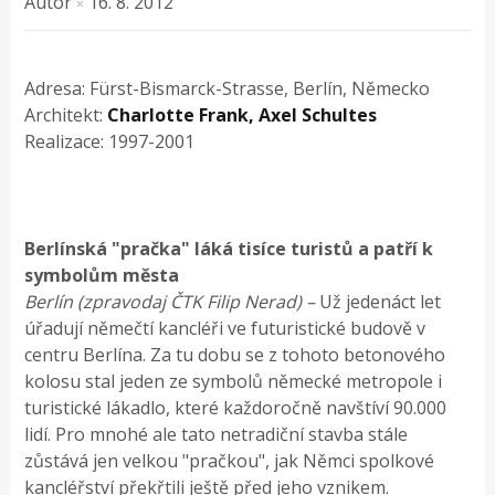
Autor
16. 8. 2012
×
Adresa: Fürst-Bismarck-Strasse, Berlín, Německo
Architekt:
Charlotte Frank, Axel Schultes
Realizace: 1997-2001
Berlínská "pračka" láká tisíce turistů a patří k
symbolům města
Berlín (zpravodaj ČTK Filip Nerad) –
Už jedenáct let
úřadují němečtí kancléři ve futuristické budově v
centru Berlína. Za tu dobu se z tohoto betonového
kolosu stal jeden ze symbolů německé metropole i
turistické lákadlo, které každoročně navštíví 90.000
lidí. Pro mnohé ale tato netradiční stavba stále
zůstává jen velkou "pračkou", jak Němci spolkové
kancléřství překřtili ještě před jeho vznikem.