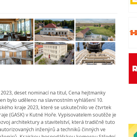
 2023, deset nominací na titul, Cena hejtmanky
cen bylo uděleno na slavnostním vyhlášení 10.
kého kraje 2023, které se uskutečnilo ve čtvrtek
Kraje (GASK) v Kutné Hoře. Vypisovatelem soutěže je
voj architektury a stavitelství, která tradičně tuto
utorizovaných inženýrů a techniků činných ve
inženýrů, Krajskou hospodářskou komorou Střední