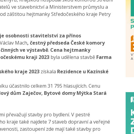
atelů ve stavebnictví a Ministerstvem průmyslu a
pod záštitou hejtmanky Středočeského kraje Petry
 osobnosti stavitelství za přínos
. Václav Mach
,
čestný předseda České komory
 činných ve výstavbě
.
Cena hejtmanky
dočeskému kraji 2023
byla udělena stavbě
Farma
eského kraje 2023
získala
Rezidence u Kazínské
íku účastnilo celkem 31 795 hlasujících. Cenu
dový dům Zaječov, Bytové domy Mýtka Stará
i převažují stavby pro bydlení. V pestré
ho kraje také najdete 7 staveb dopravní a veřejné
venosti, zastoupení zde mají také stavby pro