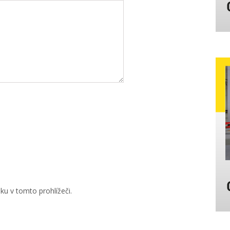
u v tomto prohlížeči.