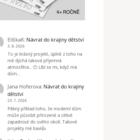
EliškaK
:
Návrat do krajiny dětství
3. 8. 2026
To je krásný projekt, úplně z toho na
mě dýchá taková příjemná
atmosféra... 🙂 Líbí se mi, když má
dům…
Jana Hoferova
:
Návrat do krajiny
dětství
23. 7. 2026
Pěkný příklad toho, že moderní dům
může působit přirozeně a citlivě
zapadnout do svého okolí. Takové
projekty mě baví👍