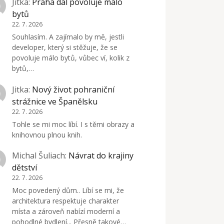
Jitka
:
Praha dál povoluje málo
bytů
22. 7. 2026
Souhlasím. A zajímalo by mě, jestli
developer, který si stěžuje, že se
povoluje málo bytů, vůbec ví, kolik z
bytů,…
Jitka
:
Nový život pohraniční
strážnice ve Španělsku
22. 7. 2026
Tohle se mi moc líbí. I s těmi obrazy a
knihovnou plnou knih.
Michal Šuliach
:
Návrat do krajiny
dětství
22. 7. 2026
Moc povedený dům.. Líbí se mi, že
architektura respektuje charakter
místa a zároveň nabízí moderní a
pohodlné bydlení... Přesně takové…