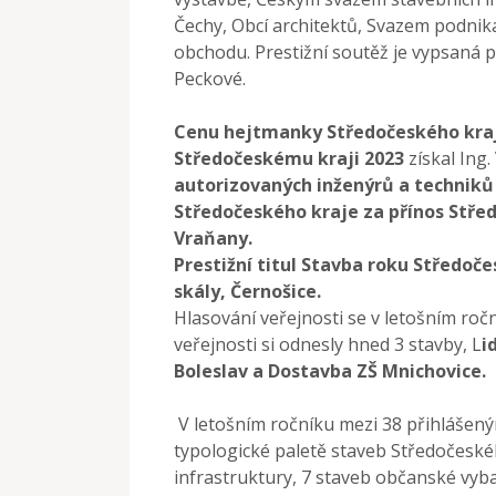
Čechy, Obcí architektů, Svazem podnik
obchodu. Prestižní soutěž je vypsaná 
Peckové.
Cenu hejtmanky Středočeského kraje
Středočeskému kraji 2023
získal Ing
autorizovaných inženýrů a techniků
Středočeského kraje za přínos Stře
Vraňany.
Prestižní titul Stavba roku Středoč
skály, Černošice.
Hlasování veřejnosti se v letošním ročn
veřejnosti si odnesly hned 3 stavby, L
i
Boleslav a Dostavba ZŠ Mnichovice.
V letošním ročníku mezi 38 přihlášeným
typologické paletě staveb Středočeské
infrastruktury, 7 staveb občanské vyba